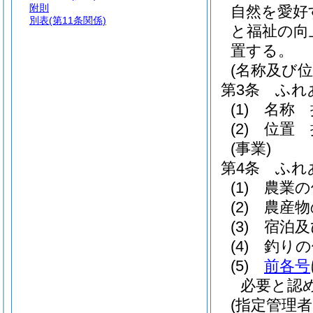
附則
自然を愛好
別表
(第11条関係)
と福祉の向
置する。
(名称及び位
第3条
ふれ
(1)
名称 
(2)
位置 
(事業)
第4条
ふれ
(1)
農業の
(2)
農産物
(3)
宿泊及
(4)
釣りの
(5)
前各号
必要と認
(指定管理