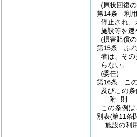
(原状回復の
第14条
利
停止され、
施設等を速
(損害賠償の
第15条
ふ
者は、その
らない。
(委任)
第16条
こ
及びこの条
附
則
この条例は
別表
(第11条
施設の利