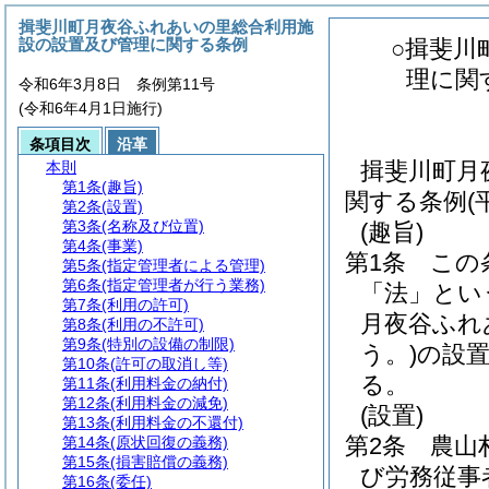
揖斐川町月夜谷ふれあいの里総合利用施
設の設置及び管理に関する条例
○揖斐川
理に関
令和6年3月8日 条例第11号
(令和6年4月1日施行)
条項目次
沿革
揖斐川町月
本則
第1条
(趣旨)
関する条例(
第2条
(設置)
第3条
(名称及び位置)
(趣旨)
第4条
(事業)
第1条
この
第5条
(指定管理者による管理)
第6条
(指定管理者が行う業務)
「法」とい
第7条
(利用の許可)
月夜谷ふれ
第8条
(利用の不許可)
第9条
(特別の設備の制限)
う。)
の設
第10条
(許可の取消し等)
る。
第11条
(利用料金の納付)
第12条
(利用料金の減免)
(設置)
第13条
(利用料金の不還付)
第2条
農山
第14条
(原状回復の義務)
第15条
(損害賠償の義務)
び労務従事
第16条
(委任)