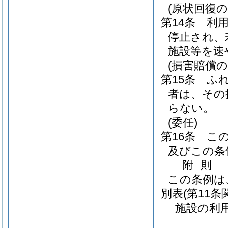
(原状回復の
第14条
利
停止され、
施設等を速
(損害賠償の
第15条
ふ
者は、その
らない。
(委任)
第16条
こ
及びこの条
附
則
この条例は
別表
(第11条
施設の利