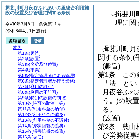
揖斐川町月夜谷ふれあいの里総合利用施
設の設置及び管理に関する条例
○揖斐川
理に関
令和6年3月8日 条例第11号
(令和6年4月1日施行)
条項目次
沿革
揖斐川町月
本則
第1条
(趣旨)
関する条例(
第2条
(設置)
第3条
(名称及び位置)
(趣旨)
第4条
(事業)
第1条
この
第5条
(指定管理者による管理)
第6条
(指定管理者が行う業務)
「法」とい
第7条
(利用の許可)
月夜谷ふれ
第8条
(利用の不許可)
第9条
(特別の設備の制限)
う。)
の設
第10条
(許可の取消し等)
る。
第11条
(利用料金の納付)
第12条
(利用料金の減免)
(設置)
第13条
(利用料金の不還付)
第2条
農山
第14条
(原状回復の義務)
第15条
(損害賠償の義務)
び労務従事
第16条
(委任)