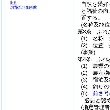
附則
自然を愛好
別表
(第11条関係)
と福祉の向
置する。
(名称及び位
第3条
ふれ
(1)
名称 
(2)
位置 
(事業)
第4条
ふれ
(1)
農業の
(2)
農産物
(3)
宿泊及
(4)
釣りの
(5)
前各号
必要と認
(指定管理