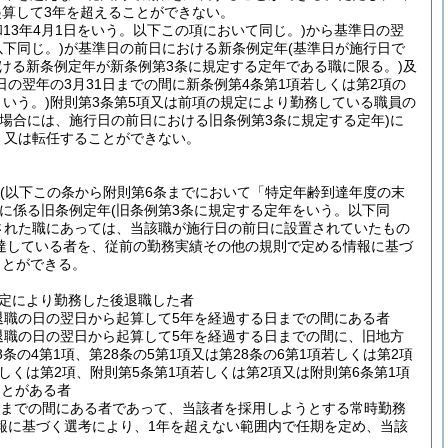
算して3年を超えることができない。
和13年4月1日をいう。以下この項において同じ。)
から基準日の翌
下同じ。)
が基準日の前日における新条例定年
(基準日が施行日で
おける新条例定年が新条例第3条に規定する定年である職に限る。)
及
の翌年の3月31日までの間に新条例第4条第1項若しくは第2項の
いう。)
附則第3条第5項又は前項の規定により勤務している職員の
る場合には、施行日の前日における旧条例第3条に規定する定年)
に
、又は転任することができない。
(以下この条から附則第6条までにおいて「特定年齢到達年度の末
に係る旧条例定年
(旧条例第3条に規定する定年をいう。以下同
された職にあっては、当該職が施行日の前日に設置されていたもの
達している者を、従前の勤務実績その他の規則で定める情報に基づ
ことができる。
規定により勤務した後退職した者
退職の日の翌日から起算して5年を経過する日までの間にある者
退職の日の翌日から起算して5年を経過する日までの間に、旧地方
8条の4第1項、第28条の5第1項又は第28条の6第1項若しくは第2項
しくは第2項、附則第5条第1項若しくは第2項又は附則第6条第1項
ことがある者
日までの間にある者であって、当該者を採用しようとする常時勤務
報に基づく選考により、1年を超えない範囲内で任期を定め、当該