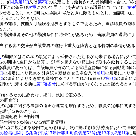
じ。)
(
同条第1項
又は
第2項
の規定により延長された異動期間を含む。)
を
以下この条及び
次章
において同じ。)
を占めている職員については、
第9
させることについて町長の承認を得たときに限るものとし、当該期限は
超えることができない。
度の知識、技能又は経験を必要とするものであるため、当該職員の退職
ること。
る勤務環境その他の勤務条件に特殊性があるため、当該職員の退職によ
当する者の交替が当該業務の遂行上重大な障害となる特別の事情がある
項
の期限又はこの項の規定により延長された期限が到来する場合におい
らの期限の翌日から起算して1年を超えない範囲内で期限を延長するこ
る職員にあっては、当該職員が占めている管理監督職に係る異動期間の末
項
の規定により職員を引き続き勤務させる場合又は
前項
の規定により期
項
の規定により引き続き勤務することとされた職員及び
第2項
の規定に
期限が到来する前に
第1項各号
に掲げる事由がなくなったと認めるとき
実施するために必要な手続は、規則で定める。
の調査等)
員の定年に関する事務の適正な運営を確保するため、職員の定年に関す
を講ずるものとする。
監督職勤務上限年齢制
上限年齢制の対象となる管理監督職)
2第1項に規定する条例で定める職は、次に掲げる職
(診療所において医
の給与に関する条例
(平成17年揖斐川町条例第52号)
第13条の2第1項
に