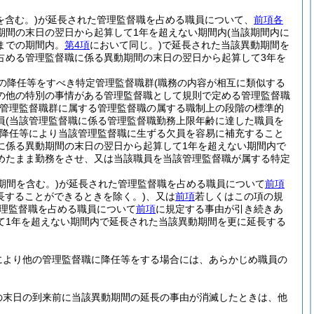
を含む。)
が延長された管理監督職を占める職員について、
前項各
期間の末日の翌日から起算して1年を超えない期間内
(当該期間内に
までの期間内。
第4項
において同じ。)
で延長された当該異動期間を
占める管理監督職に係る異動期間の末日の翌日から起算して3年を
の降任等をすべき特定管理監督職群
(職務の内容が相互に類似する
の他の特別の事情がある管理監督職として規則で定める管理監督職
管理監督職群に属する管理監督職の属する職制上の段階の標準的
員
(当該管理監督職に係る管理監督職勤務上限年齢に達した職員を
降任等により当該管理監督職に生ずる欠員を容易に補充すること
に係る異動期間の末日の翌日から起算して1年を超えない期間内で
めたまま勤務をさせ、又は当該職員を当該管理監督職が属する特定
期間を含む。)
が延長された管理監督職を占める職員について
前項
長することができるときを除く。)
、又は
前項
若しくはこの項の規
理監督職を占める職員について
前項
に規定する事由が引き続きあ
て1年を超えない期間内で延長された当該異動期間を更に延長する
により他の管理監督職に降任等をする場合には、あらかじめ職員の
の末日の到来前に当該異動期間の延長の事由が消滅したときは、他