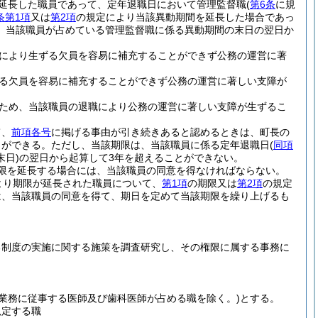
延長した職員であって、定年退職日において管理監督職
(
第6条
に規
条第1項
又は
第2項
の規定により当該異動期間を延長した場合であっ
、当該職員が占めている管理監督職に係る異動期間の末日の翌日か
により生ずる欠員を容易に補充することができず公務の運営に著
る欠員を容易に補充することができず公務の運営に著しい支障が
ため、当該職員の退職により公務の運営に著しい支障が生ずるこ
て、
前項各号
に掲げる事由が引き続きあると認めるときは、町長の
とができる。
ただし、当該期限は、当該職員に係る定年退職日
(
同項
日)
の翌日から起算して3年を超えることができない。
限を延長する場合には、当該職員の同意を得なければならない。
より期限が延長された職員について、
第1項
の期限又は
第2項
の規定
は、当該職員の同意を得て、期日を定めて当該期限を繰り上げるも
る制度の実施に関する施策を調査研究し、その権限に属する事務に
療業務に従事する医師及び歯科医師が占める職を除く。)
とする。
規定する職