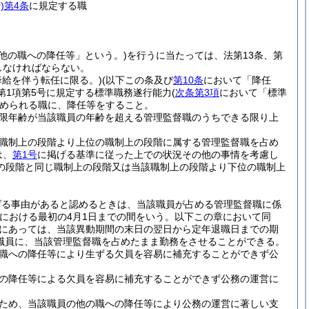
)
第4条
に規定する職
他の職への降任等」という。)
を行うに当たっては、法第13条、第
守しなければならない。
降給を伴う転任に限る。)
(以下この条及び
第10条
において「降任
第1項第5号に規定する標準職務遂行能力
(
次条第3項
において「標準
められる職に、降任等をすること。
限年齢が当該職員の年齢を超える管理監督職のうちできる限り上
職制上の段階より上位の職制上の段階に属する管理監督職を占め
は、
第1号
に掲げる基準に従った上での状況その他の事情を考慮し
の段階と同じ職制上の段階又は当該職制上の段階より下位の職制上
げる事由があると認めるときは、当該職員が占める管理監督職に係
における最初の4月1日までの間をいう。以下この章において同
員にあっては、当該異動期間の末日の翌日から定年退職日までの期
職員に、当該管理監督職を占めたまま勤務をさせることができる。
職への降任等により生ずる欠員を容易に補充することができず公
の降任等による欠員を容易に補充することができず公務の運営に
ため、当該職員の他の職への降任等により公務の運営に著しい支