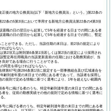
改正後の地方公務員法
(以下「新地方公務員法」という。)
第22条の
22条の5第3項において準用する新地方公務員法第22条の4第3項
該退職の日の翌日から起算して5年を経過する日までの間にある者
該退職の日の翌日から起算して5年を経過する日までの間に、暫定
ることができる。
ただし、当該任期の末日は、前2項の規定により
ければならない。
くは第2項又は附則第6条第1項若しくは第2項の規定により採用され
該暫定再任用職員の当該更新直前の任期における勤務実績が、当
き良好である場合に行うことができる。
員の同意を得なければならない。
法律第67号)
第284条第1項に規定する一部事務組合及び広域連合を
定年齢到達年度の末日までの間にある者であって、当該者を採用し
他の規則で定める情報に基づく選考により、1年を超えない範囲内
同項各号に掲げる者のうち、特定年齢到達年度の末日までの間にある
る者を、従前の勤務実績その他の規則で定める情報に基づく選考に
きる。
項各号に掲げる者のうち、特定年齢到達年度の末日までの間にある者
務の職をいう。以下同じ。)
に係る旧条例定年相当年齢
(短時間勤務の