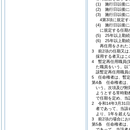
(1)
施行日以後に
(2)
施行日以後に
(3)
施行日以後に
4第3項に規定
(4)
施行日以後に
に規定する任期
(5)
25年以上勤
(6)
25年以上勤
再任用をされた
3
前2項の任期又は
採用する者又はこ
4
暫定再任用職員
た職員をいう。以
該暫定再任用職員
5
任命権者は、暫
第4条
任命権者は
いう。次項及び附
ようとする常時勤
で任期を定め、当
2
令和14年3月3
者であって、当該
より、1年を超え
3
前2項の場合にお
第5条
任命権者は、
であって、当該者