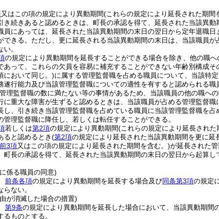
。
項
又はこの項の規定により異動期間
(これらの規定により延長された期間
引き続きあると認めるときは、町長の承認を得て、延長された当該異動
職員にあっては、延長された当該異動期間の末日の翌日から定年退職日
ができる。
ただし、更に延長される当該異動期間の末日は、当該職員が
ない。
項
の規定により異動期間を延長することができる場合を除き、他の職へ
であって、これらの欠員を容易に補充することができない年齢別構成そ
項において同じ。)
に属する管理監督職を占める職員について、当該特定
務遂行能力及び当該管理監督職についての適性を有すると認められる職
管理監督職の数に満たない等の事情があるため、当該職員の他の職への
行に重大な障害が生ずると認めるときは、当該職員が占める管理監督職
長し、引き続き当該管理監督職を占めている職員に当該管理監督職を占
の管理監督職に降任し、若しくは転任することができる。
項
若しくは
第2項
の規定により異動期間
(これらの規定により延長された
あると認めるとき
(
第2項
の規定により延長された当該異動期間を更に延
前3項
又はこの項の規定により延長された期間を含む。)
が延長された管
、町長の承認を得て、延長された当該異動期間の末日の翌日から起算し
に係る職員の同意)
、
前条各項
の規定により異動期間を延長する場合及び
同条第3項
の規定
ならない。
事由が消滅した場合の措置)
、
第9条
の規定により異動期間を延長した場合において、当該異動期間
するものとする。