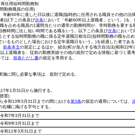
前再任用短時間勤務制
間勤務職員の任用)
、年齢60年に達した日以後に退職
(臨時的に任用される職員その他の法
者
(以下この条及び
次条
において「年齢60年以上退職者」という。)
を、
該職を占める職員の1週間当たりの通常の勤務時間が、常時勤務を要する
勤務時間に比し短い時間である職をいう。以下この条及び
次条
において
うとする短時間勤務の職に係る定年退職日相当日
(短時間勤務の職を占
ているものとした場合における定年退職日をいう。)
を経過した者である
、
前条本文
の規定によるほか、組合
(町が加入する地方自治法
(昭和22年
年以上退職者を、従前の勤務実績その他の規則で定める情報に基づく選
いては、
前条ただし書
の規定を準用する。
実施に関し必要な事項は、規則で定める。
17年1月31日から施行する。
措置)
から令和13年3月31日までの間における
第3条
の規定の適用については、
の右欄に掲げる字句とする。
令和7年3月31日まで
令和9年3月31日まで
令和11年3月31日まで