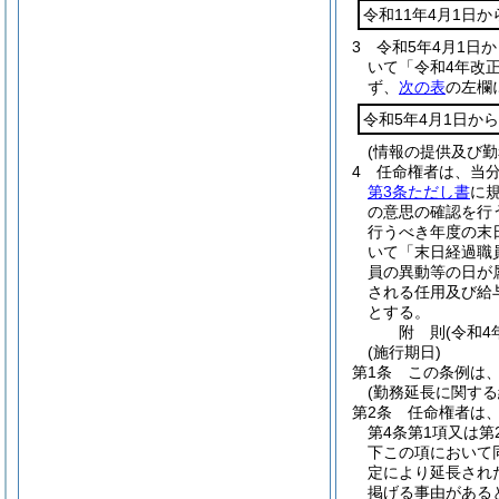
令和11年4月1日か
3
令和5年4月1日
いて「令和4年改
ず、
次の表
の左欄
令和5年4月1日から
(情報の提供及び勤
4
任命権者は、当
第3条ただし書
に
の意思の確認を行
行うべき年度の末
いて「末日経過職
員の異動等の日が
される任用及び給
とする。
附
則
(令和4
(施行期日)
第1条
この条例は、
(勤務延長に関する
第2条
任命権者は
第4条第1項又は
下この項において
定により延長され
掲げる事由がある