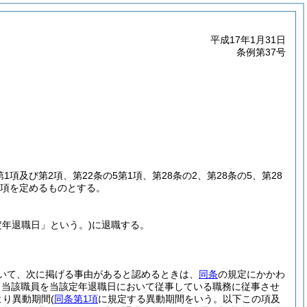
平成17年1月31日
条例第37号
第1項及び第2項、第22条の5第1項、第28条の2、第28条の5、第28
事項を定めるものとする。
定年退職日」という。)
に退職する。
いて、次に掲げる事由があると認めるときは、
同条
の規定にかかわ
、当該職員を当該定年退職日において従事している職務に従事させ
より異動期間
(
同条第1項
に規定する異動期間をいう。以下この項及