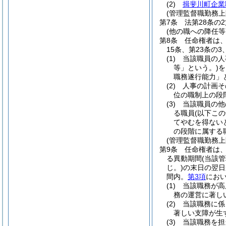
(2)
揖斐川町企業
(管理監督職勤務上
第7条
法第28条の
(他の職への降任
第8条
任命権者は、
15条、第23条の
(1)
当該職員の人
等」という。)
を
職務遂行能力」
(2)
人事の計画そ
位の職制上の段
(3)
当該職員の他
る職員
(以下こ
てやむを得ない
の段階に属する
(管理監督職勤務
第9条
任命権者は
る異動期間
(当該
じ。)
の末日の翌日
間内。
第3項
におい
(1)
当該職務が高
務の運営に著し
(2)
当該職務に係
著しい支障が生
(3)
当該職務を担