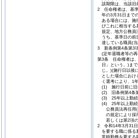
該期限は、当該旧
2
任命権者は、基
年の3月31日ま
ある場合には、施
びこれに相当する
規定、地方公務員
うち、基準日の前
達している職員
(
3
新条例第4条第3
(定年退職者等の再
第3条
任命権者は、
日」という。)
まで
じ。)
(施行日以後
とした場合におけ
く選考により、1
(1)
施行日前に旧
(2)
旧条例第4条
(3)
25年以上勤
(4)
25年以上勤
公務員法再任用
の規定により採
若しくは第2項
2
令和14年3月3
を要する職に係る
常時勤務を要する