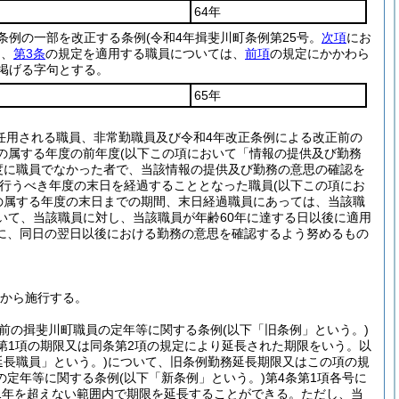
64年
る条例の一部を改正する条例
(令和4年揖斐川町条例第25号。
次項
にお
て、
第3条
の規定を適用する職員については、
前項
の規定にかかわら
掲げる字句とする。
65年
任用される職員、非常勤職員及び令和4年改正条例による改正前の
日の属する年度の前年度
(以下この項において「情報の提供及び勤務
度に職員でなかった者で、当該情報の提供及び勤務の意思の確認を
を行うべき年度の末日を経過することとなった職員
(以下この項にお
の属する年度の末日までの期間、末日経過職員にあっては、当該職
いて、当該職員に対し、当該職員が年齢60年に達する日以後に適用
に、同日の翌日以後における勤務の意思を確認するよう努めるもの
日から施行する。
前の揖斐川町職員の定年等に関する条例
(以下「旧条例」という。)
条第1項の期限又は同条第2項の規定により延長された期限をいう。以
延長職員」という。)
について、旧条例勤務延長期限又はこの項の規
の定年等に関する条例
(以下「新条例」という。)
第4条第1項各号に
1年を超えない範囲内で期限を延長することができる。
ただし、当