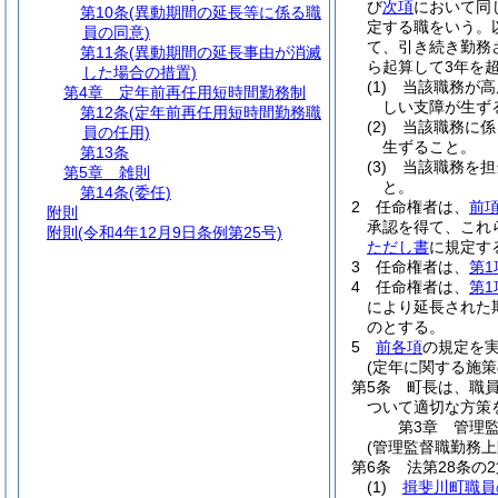
び
次項
において同
第10条
(異動期間の延長等に係る職
定する職をいう。
員の同意)
て、引き続き勤務
第11条
(異動期間の延長事由が消滅
ら起算して3年を
した場合の措置)
(1)
当該職務が高
第4章
定年前再任用短時間勤務制
しい支障が生ず
第12条
(定年前再任用短時間勤務職
(2)
当該職務に係
員の任用)
生ずること。
第13条
(3)
当該職務を担
第5章
雑則
と。
第14条
(委任)
2
任命権者は、
前
附則
承認を得て、これ
附則
(令和4年12月9日条例第25号)
ただし書
に規定す
3
任命権者は、
第1
4
任命権者は、
第1
により延長された
のとする。
5
前各項
の規定を
(定年に関する施策
第5条
町長は、職
ついて適切な方策
第3章
管理
(管理監督職勤務
第6条
法第28条の
(1)
揖斐川町職員