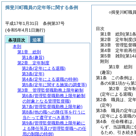
揖斐川町職員の定年等に関する条例
○揖斐川町職
平成17年1月31日 条例第37号
目次
(令和5年4月1日施行)
第1章
総則
(第1条
第2章
定年制度
(
条項目次
沿革
第3章
管理監督
本則
第4章
定年前再
第1章
総則
第5章
雑則
(第14
第1条
(趣旨)
附則
第2章
定年制度
第1章
総則
第2条
(定年による退職)
(趣旨)
第3条
(定年)
第1条
この条例は
第4条
(定年による退職の特例)
条の6第1項から
第5条
(定年に関する施策の調査等)
第2章
定年
第3章
管理監督職勤務上限年齢制
(定年による退職)
第6条
(管理監督職勤務上限年齢制
第2条
職員は、定年
の対象となる管理監督職)
(定年)
第7条
(管理監督職勤務上限年齢)
第3条
職員の定年は
第8条
(他の職への降任等を行うに
(定年による退職の
当たって遵守すべき基準)
第4条
任命権者は
第9条
(管理監督職勤務上限年齢に
らず、当該職員に
よる降任等及び管理監督職への任
るため、引き続き
用の制限の特例)