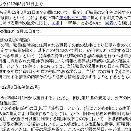
ら令和13年3月31日まで
から令和13年3月31日までの間において、揖斐川町職員の定年等に関す
正条例」という。)
による改正前の
第3条ただし書
に規定する職員であっ
に掲げる期間の区分に応じ、
同条
中「65年」とあるのは、
同表
の右欄に
令和13年3月31日まで
務の意思の確認)
分の間、職員
(臨時的に任用される職員その他の法律により任期を定めて
規定する職員を除く。以下この項において同じ。)
が年齢60年に達する
うべき年度」という。)
(情報の提供及び勤務の意思の確認を行うべき年
日後に採用された職員
(異動等により情報の提供及び勤務の意思の確認
員」という。)
を除く。)
にあっては、当該職員が採用された日から同日
属する年度
(当該日が年度の初日である場合は、当該年度の前年度)
)
にお
与に関する措置の内容その他の必要な情報を提供するものとするととも
年12月9日
条例第25号)
令和5年4月1日から施行する。
ただし、附則第11条の規定は、公布の
経過措置)
、この条例の施行の日
(以下「施行日」という。)
前にこの条例による改正
第2項の規定により勤務することとされ、かつ、旧条例勤務延長期限
(同
同じ。)
が施行日以後に到来する職員
(以下この項において「旧条例勤務
た期限が到来する場合において、この条例による改正後の揖斐川町職員
と認めるときは、町長の承認を得て、これらの期限の翌日から起算して