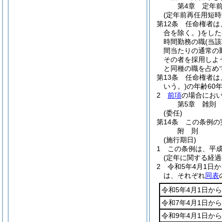
第4章
定年
(定年前再任用短時
第12条
任命権者は
合を除く。)
をした
時間勤務の職
(当
間当たりの通常の
その者を採用しよ
と同種の職を占め
第13条
任命権者は
いう。)
の年齢60
2
前項
の場合にお
第5章
雑則
(委任)
第14条
この条例の
附
則
(施行期日)
1
この条例は、平成
(定年に関する経過
2
令和5年4月1日
は、それぞれ
同表
令和5年4月1日から
令和7年4月1日から
令和9年4月1日から