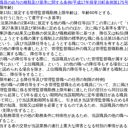
職員の給与の種類及び基準に関する条例
(平成17年揖斐川町条例第175号
限年齢)
2第1項に規定する管理監督職勤務上限年齢は、年齢60年とする。
等を行うに当たって遵守すべき基準)
法第28条の2第4項に規定する他の職への降任等
(以下この章において「
3、第27条第1項及び第56条に定めるもののほか、次に掲げる基準を遵
事評価の結果又は勤務の状況及び職務経験等に基づき、降任又は転任
(
しようとする職の属する職制上の段階の標準的な職に係る法第15条の2
という。)
及び当該降任等をしようとする職についての適性を有すると認
の他の事情を考慮した上で、管理監督職以外の職又は管理監督職勤務上
階に属する職に、降任等をすること。
の職への降任等をする際に、当該職員が占めていた管理監督職が属する
の号において「上位職職員」という。)
の他の職への降任等もする場合に
と認められる場合を除き、上位職職員の降任等をした職が属する職制上
職に、降任等をすること。
上限年齢による降任等及び管理監督職への任用の制限の特例)
、他の職への降任等をすべき管理監督職を占める職員について、次に掲
管理監督職に係る管理監督職勤務上限年齢に達した日の翌日から同日以後
から起算して1年を超えない期間内
(当該期間内に定年退職日がある職
て同じ。)
で当該異動期間を延長し、引き続き当該管理監督職を占める
度の知識、技能又は経験を必要とするものであるため、当該職員の他の
い支障が生ずること。
る勤務環境その他の勤務条件に特殊性があるため、当該職員の他の職へ
ずること。
当する者の交替が当該業務の遂行上重大な障害となる特別の事情がある