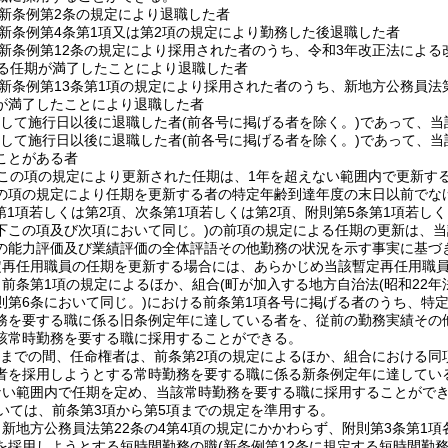
新条例第2条の規定により退職した者
新条例第4条第1項又は第2項の規定により勤務した後退職した者
新条例第12条の規定により採用された者のうち、令和3年改正法による
する任期が満了したことにより退職した者
新条例第13条第1項の規定により採用された者のうち、新地方公務員法第
が満了したことにより退職した者
続して施行日以後に退職した者
(前各号に掲げる者を除く。)
であって、当
続して施行日以後に退職した者
(前各号に掲げる者を除く。)
であって、当
ことがある者
この項の規定により更新された任期は、1年を超えない範囲内で更新す
の項の規定により任期を更新する者の特定年齢到達年度の末日以前でな
(第1項若しくは第2項、次条第1項若しくは第2項、附則第5条第1項若し
下この項及び次項において同じ。)
の前項の規定による任期の更新は、当
の能力評価及び業績評価の全体評語その他勤務の状況を示す事実に基づ
定再任用職員の任期を更新する場合には、あらかじめ当該暫定再任用職
、前条第1項の規定によるほか、組合
(町が加入する地方自治法
(昭和22年
則第6条において同じ。)
における前条第1項各号に掲げる者のうち、特
務を要する職に係る旧条例定年に達している者を、従前の勤務実績その
該常時勤務を要する職に採用することができる。
1日までの間、任命権者は、前条第2項の規定によるほか、組合における
者を採用しようとする常時勤務を要する職に係る新条例定年に達してい
ない範囲内で任期を定め、当該常時勤務を要する職に採用することがで
いては、前条第3項から第5項までの規定を準用する。
新地方公務員法第22条の4第4項の規定にかかわらず、附則第3条第1
を採用しようとする短時間勤務の職
(新条例第12条に規定する短時間勤