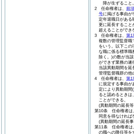
障が生ずること
2
任命権者は、
前
号
に掲げる事由が
定年退職日がある
更に延長すること
超えることができ
3
任命権者は、
第1
複数の管理監督職
をいう。以下この
な職に係る標準職
除く。)
の数が当該
ができず業務の遂
当該異動期間を延
管理監督職群の他
4
任命権者は、
第1
に規定する事由が
定により異動期間
(
ると認めるときは
ことができる。
(異動期間の延長等
第10条
任命権者は
同意を得なければ
(異動期間の延長
第11条
任命権者は
の職への降任等を