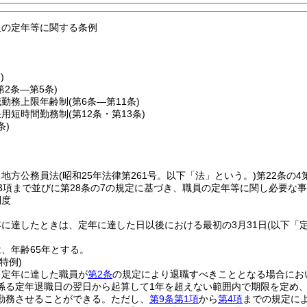
員の定年等に関する条例
)
第2条―第5条)
職勤務上限年齢制
(第6条―第11条)
任用短時間勤務制
(第12条・第13条)
条)
、地方公務員法
(昭和25年法律第261号。以下「法」という。)
第22条の4
第3項まで並びに第28条の7の規定に基づき、職員の定年等に関し必要な
制度
に達したときは、定年に達した日以後における最初の3月31日
(以下「
、年齢65年とする。
特例)
、定年に達した職員が
第2条
の規定により退職すべきこととなる場合にお
係る定年退職日の翌日から起算して1年を超えない範囲内で期限を定め
勤務させることができる。
ただし、
第9条第1項
から
第4項
までの規定に