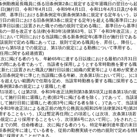
条例勤務延長職員に係る旧条例第2条に規定する定年退職日の翌日から起
準日
(施行日、令和7年4月1日、令和9年4月1日、令和11年4月1日及び令
での間、基準日における新条例定年
(新条例第3条に規定する定年をいう。以
行日の前日における旧条例第3条に規定する定年)
を超える職
(基準日に
基準日以後に設置された職その他の規則で定める職に、基準日から基準日
法の一部を改正する法律
(令和3年法律第63号。以下「令和3年改正法」と
日において同日における当該職に係る新条例定年
(基準日が施行日であ
当該規則で定める職にあっては、規則で定める職員)
を、昇任し、降任し
項から第5項までの規定は、第1項の規定による勤務について準用する。
任用に関する経過措置)
次に掲げる者のうち、年齢65年に達する日以後における最初の3月31日
の間にある者であって、当該者を採用しようとする常時勤務を要する職
に新たに設置された職及び施行日以後に組織の変更等により名称が変更
る旧条例定年に準じた当該職に係る年齢。次条第1項において同じ。)
に
年を超えない範囲内で任期を定め、当該常時勤務を要する職に採用する
条例第2条の規定により退職した者
第1項若しくは第2項、令和3年改正法附則第3条第5項又は前条第1項の
続して施行日前に退職した者
(前2号に掲げる者を除く。)
であって、当該
続して施行日前に退職した者
(前3号に掲げる者を除く。)
であって、当該
(令和3年改正法による改正前の地方公務員法
(昭和25年法律第261号)
第2
用することをいう。)
又は暫定再任用
(この項若しくは次項、次条第1項若
の規定により採用することをいう。次項第6号において同じ。)
をされた
1日までの間、任命権者は、次に掲げる者のうち、特定年齢到達年度の末
新条例定年に達している者を、従前の勤務実績その他の規則で定める情
職に採用することができる。