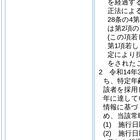
を経過す
正法によ
28条の4
は第2項
(この項若
第1項若し
定により
をされた
2
令和14
ち、特定年
該者を採用
年に達して
情報に基づ
め、当該常
(1)
施行日
(2)
施行日