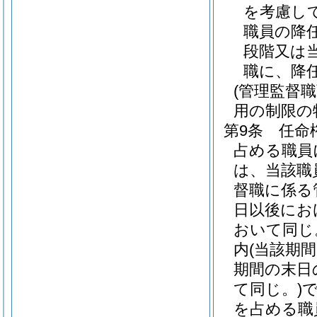
を考慮し
職員の降
段階又は
職に、降
(管理監督
用の制限の
第9条
任命
占める職員
は、当該職
督職に係る
日以後にお
おいて同じ
内
(当該期
期間の末日
て同じ。)
を占める職