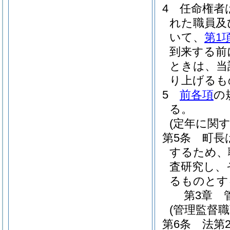
4
任命権者
れた職員及
いて、
第1
到来する前
ときは、当
り上げるも
5
前各項
の
る。
(定年に関
第5条
町長
するため、
査研究し、
るものとす
第3章
(管理監督
第6条
法第