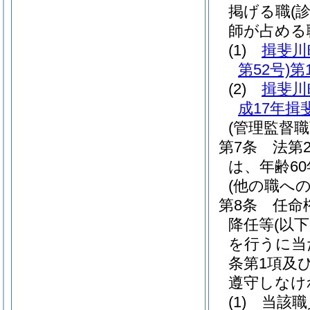
掲げる職
(
師が占める
(1)
揖斐川
第52号)
第
(2)
揖斐川
成17年揖
(管理監督
第7条
法第
は、年齢6
(他の職へ
第8条
任命
降任等
(以
を行うに当た
条第1項及
遵守しなけ
(1)
当該職