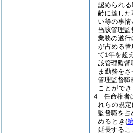
認められる
齢に達した
い等の事情
当該管理監
業務の遂行
が占める管
て1年を超
該管理監督
ま勤務をさ
管理監督職
ことができ
4
任命権者
れらの規定
監督職を占
めるとき
(
第
延長するこ