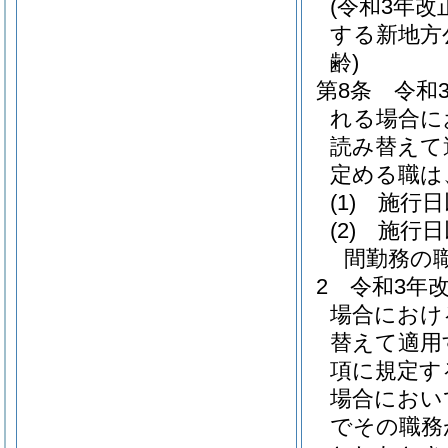
(令和3年
する新地方
齢)
第8条
令和
れる場合に
読み替えて
定める職は
(1)
施行日
(2)
施行日
間勤務の
2
令和3年
場合におけ
替えて適用
項に規定す
場合におい
でその職務