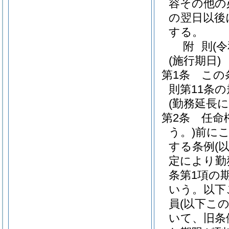
容その他の
の翌日以後
する。
附
則
(
(施行期日)
第1条
この
則第11条
(勤務延長
第2条
任命
う。)
前に
する条例
(
定により勤
条第1項の
いう。以下
員
(以下こ
いて、旧条