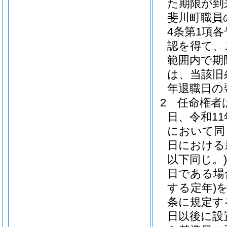
た期限が到
斐川町職員
4条第1項
認を得て、
範囲内で期
は、当該旧
年退職日の
2
任命権者
日、令和11
において同
日における
以下同じ。)
日である場
する定年)
条に規定す
日以後に設