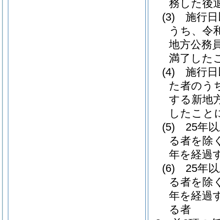
務した後
(3)
施行日
うち、令
地方公務
満了した
(4)
施行日
た者のう
する新地
したこと
(5)
25年
る者を除く
年を経過
(6)
25年
る者を除く
年を経過
る者