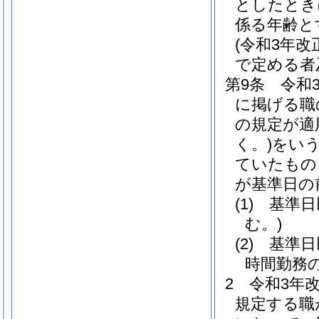
としたとき
係る年齢と
(令和3年
で定める者
第9条
令和
に掲げる職
の規定が適
く。)
をいう
ていたもの
が基準日の
(1)
基準日
む。)
(2)
基準日
時間勤務
2
令和3年
規定する職