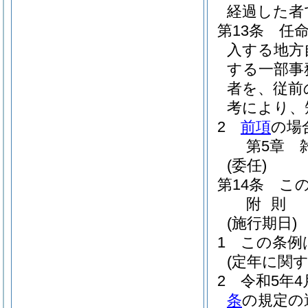
経過した者
第13条
任
入する地方
する一部事
者を、従前
考により、
2
前項
の場
第5章
(委任)
第14条
こ
附
則
(施行期日)
1
この条例
(定年に関
2
令和5年4
条
の規定の