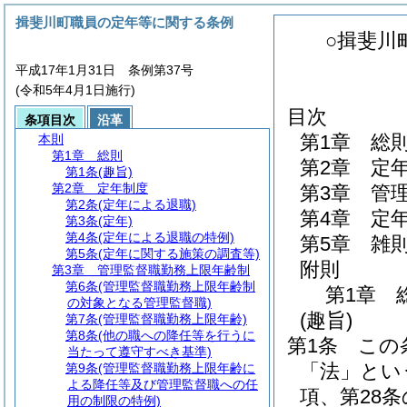
揖斐川町職員の定年等に関する条例
○揖斐川
平成17年1月31日 条例第37号
(令和5年4月1日施行)
目次
条項目次
沿革
第1章
総
本則
第1章
総則
第2章
定
第1条
(趣旨)
第2章
定年制度
第3章
管
第2条
(定年による退職)
第4章
定
第3条
(定年)
第4条
(定年による退職の特例)
第5章
雑
第5条
(定年に関する施策の調査等)
附則
第3章
管理監督職勤務上限年齢制
第6条
(管理監督職勤務上限年齢制
第1章
の対象となる管理監督職)
(趣旨)
第7条
(管理監督職勤務上限年齢)
第8条
(他の職への降任等を行うに
第1条
この
当たって遵守すべき基準)
「法」とい
第9条
(管理監督職勤務上限年齢に
よる降任等及び管理監督職への任
項、第28条
用の制限の特例)