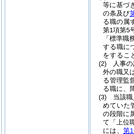
等に基づ
の条及び
る職の属
第1項第
「標準職
する職に
をするこ
(2)
人事の
外の職又
る管理監
る職に、
(3)
当該職
めていた
の段階に
て「上位
には、
第