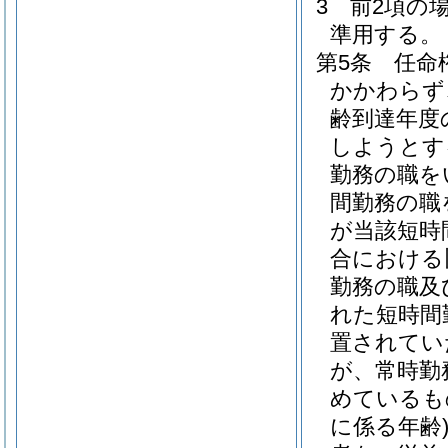
3
前2項の
準用する。
第5条
任命
かかわらず
齢到達年度
しようとす
勤務の職を
間勤務の職
が当該短時
合における
勤務の職及
れた短時間
置されてい
が、常時勤
めているも
に係る年齢