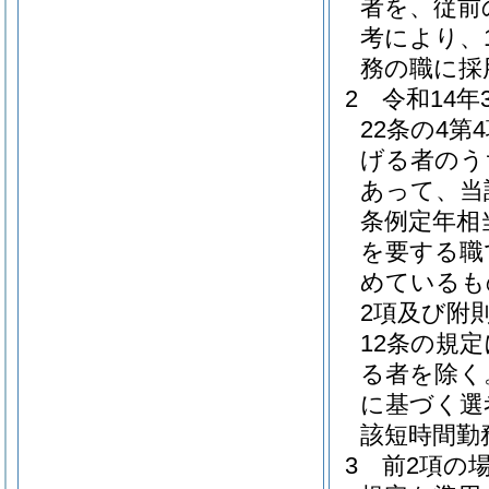
者を、従前
考により、
務の職に採
2
令和14
22条の4
げる者のう
あって、当
条例定年相
を要する職
めているも
2項及び附
12条の規
る者を除く
に基づく選
該短時間勤
3
前2項の