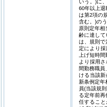
いう。)
に
60年以上
は第2項の
含む。)
の
原則定年相
齢に達して
は、規則で
定により採
上げ短時間
より採用さ
間勤務職員
ける当該新
新条例定年
員
(当該規
る定年前再
任すること