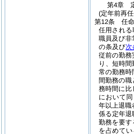
第4章
(定年前再
第12条
任
任用される
職員及び非
の条及び
次
従前の勤務
り、短時間
常の勤務時
間勤務の職
務時間に比
において同
年以上退職
係る定年退
勤務を要す
を占めてい