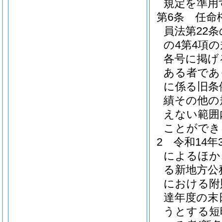
規定を準用
第6条
任命
員法第22
の4第4項
各号に掲げ
ある者であ
に係る旧条
績その他の
えない範囲
ことができ
2
令和14
によるほか
る新地方公
における附
達年度の末
うとする短