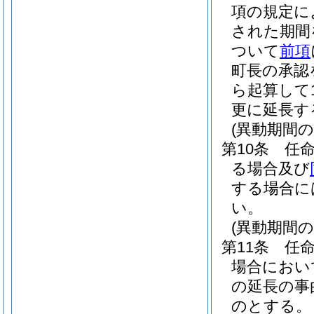
項の規定に
された期間
ついて
前項
町長の承認
ら起算して
更に延長す
(異動期間
第10条
任
る場合及び
する場合に
い。
(異動期間
第11条
任
場合におい
の延長の事
のとする。