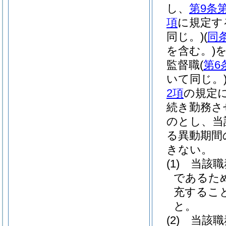
し、
第9条
項
に規定す
同じ。)
(
同
を含む。)
監督職
(
第6
いて同じ。
2項
の規定
続き勤務さ
のとし、当
る異動期間
きない。
(1)
当該職
であるた
充するこ
と。
(2)
当該職