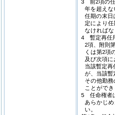
3
前2項の
年を超えな
任期の末日
定により任
なければな
4
暫定再任
2項、附則
くは第2項
及び次項に
当該暫定再
が、当該暫
その他勤務
ことができ
5
任命権者
あらかじめ
い。