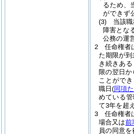
るため、
ができず
(3)
当該職
障害とな
公務の運
2
任命権者
た期限が到
き続きある
限の翌日か
ことができ
職日
(
同項
めている管
て3年を超
3
任命権者
場合又は
前
員の同意を