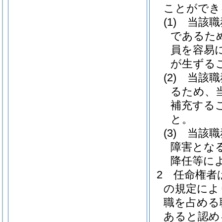
ことができ
(1)
当該職
であるた
員を容易
が生ずる
(2)
当該職
るため、
補充する
と。
(3)
当該職
障害とな
降任等に
2
任命権者
の規定によ
職を占める
あると認め