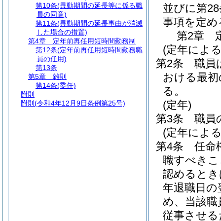
第10条
(異動期間の延長等に係る職
並びに第2
員の同意)
事項を定め
第11条
(異動期間の延長事由が消滅
した場合の措置)
第2章
第4章
定年前再任用短時間勤務制
(定年による
第12条
(定年前再任用短時間勤務職
員の任用)
第2条
職員
第13条
おける最初の
第5章
雑則
第14条
(委任)
る。
附則
(定年)
附則
(令和4年12月9日条例第25号)
第3条
職員
(定年によ
第4条
任命
職すべきこ
認めるとき
年退職日の
め、当該職
従事させる