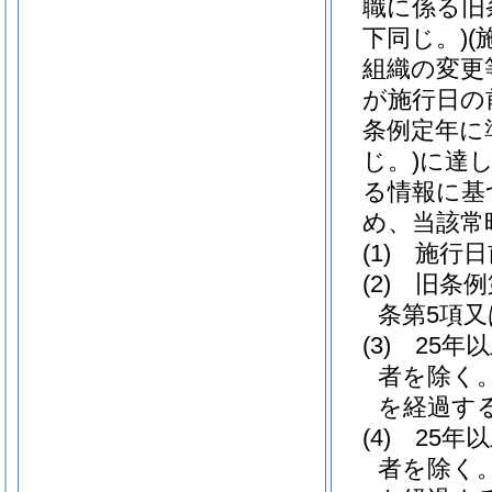
職に係る旧
下同じ。)
(
組織の変更
が施行日の
条例定年に
じ。)
に達
る情報に基
め、当該常
(1)
施行日
(2)
旧条例
条第5項
(3)
25年
者を除く。
を経過す
(4)
25年
者を除く。