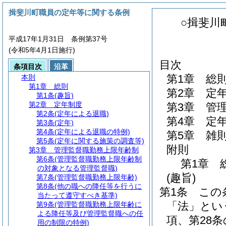
揖斐川町職員の定年等に関する条例
○揖斐川
平成17年1月31日 条例第37号
(令和5年4月1日施行)
目次
条項目次
沿革
第1章
総
本則
第1章
総則
第2章
定
第1条
(趣旨)
第2章
定年制度
第3章
管
第2条
(定年による退職)
第4章
定
第3条
(定年)
第4条
(定年による退職の特例)
第5章
雑
第5条
(定年に関する施策の調査等)
附則
第3章
管理監督職勤務上限年齢制
第6条
(管理監督職勤務上限年齢制
第1章
の対象となる管理監督職)
(趣旨)
第7条
(管理監督職勤務上限年齢)
第8条
(他の職への降任等を行うに
第1条
この
当たって遵守すべき基準)
「法」とい
第9条
(管理監督職勤務上限年齢に
よる降任等及び管理監督職への任
項、第28条
用の制限の特例)