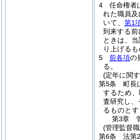
4
任命権者
れた職員及
いて、
第1
到来する前
ときは、当
り上げるも
5
前各項
の
る。
(定年に関
第5条
町長
するため、
査研究し、
るものとす
第3章
(管理監督
第6条
法第