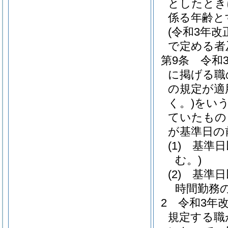
としたとき
係る年齢と
(令和3年
で定める者
第9条
令和
に掲げる職
の規定が適
く。)
をいう
ていたもの
が基準日の
(1)
基準日
む。)
(2)
基準日
時間勤務
2
令和3年
規定する職