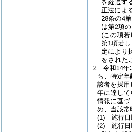
を経過す
正法によ
28条の4
は第2項
(この項若
第1項若し
定により
をされた
2
令和14
ち、特定年
該者を採用
年に達して
情報に基づ
め、当該常
(1)
施行日
(2)
施行日