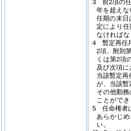
3
前2項の
年を超えな
任期の末日
定により任
なければな
4
暫定再任
2項、附則
くは第2項
及び次項に
当該暫定再
が、当該暫
その他勤務
ことができ
5
任命権者
あらかじめ
い。