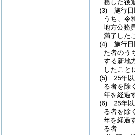
務した後
(3)
施行日
うち、令
地方公務
満了した
(4)
施行日
た者のう
する新地
したこと
(5)
25年
る者を除く
年を経過
(6)
25年
る者を除く
年を経過
る者