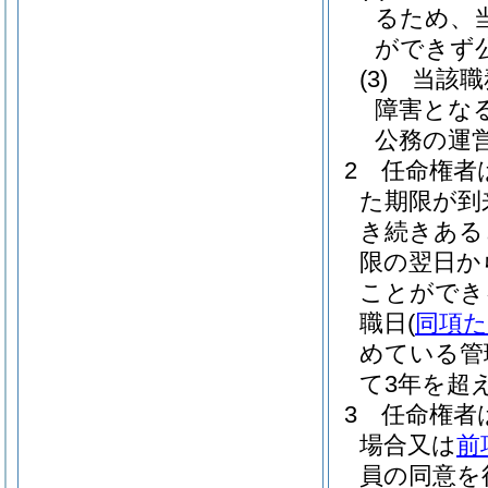
るため、
ができず
(3)
当該職
障害とな
公務の運
2
任命権者
た期限が到
き続きある
限の翌日か
ことができ
職日
(
同項
めている管
て3年を超
3
任命権者
場合又は
前
員の同意を