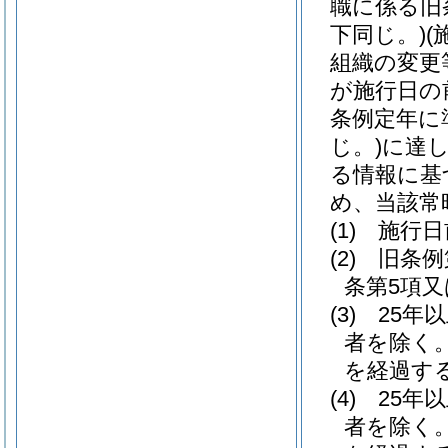
職に係る旧
下同じ。)
(
組織の変更
が施行日の
条例定年に
じ。)
に達
る情報に基
め、当該常
(1)
施行日
(2)
旧条例
条第5項
(3)
25年
者を除く。
を経過す
(4)
25年
者を除く。