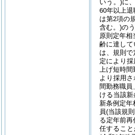
いう。)
に
60年以上
は第2項の
含む。)
の
原則定年相
齢に達して
は、規則で
定により採
上げ短時間
より採用さ
間勤務職員
ける当該新
新条例定年
員
(当該規
る定年前再
任すること