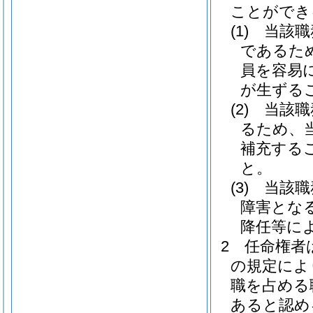
ことができ
(1)
当該職
であるた
員を容易
が生ずる
(2)
当該職
るため、
補充する
と。
(3)
当該職
障害とな
降任等に
2
任命権者
の規定によ
職を占める
あると認め