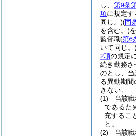
し、
第9条
項
に規定す
同じ。)
(
同
を含む。)
監督職
(
第6
いて同じ。
2項
の規定
続き勤務さ
のとし、当
る異動期間
きない。
(1)
当該職
であるた
充するこ
と。
(2)
当該職