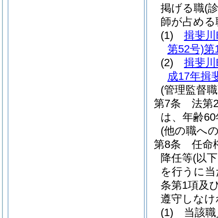
掲げる職
(
師が占める
(1)
揖斐川
第52号)
第
(2)
揖斐川
成17年揖
(管理監督
第7条
法第
は、年齢6
(他の職へ
第8条
任命
降任等
(以
を行うに当た
条第1項及
遵守しなけ
(1)
当該職