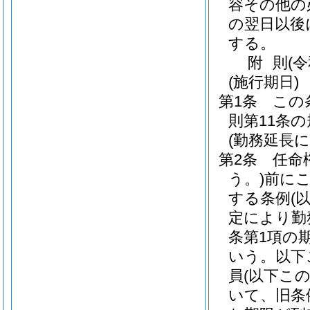
容その他の
の翌日以後
する。
附
則
(
(施行期日)
第1条
この
則第11条
(勤務延長
第2条
任命
う。)
前に
する条例
(
定により勤
条第1項の
いう。以下
員
(以下こ
いて、旧条