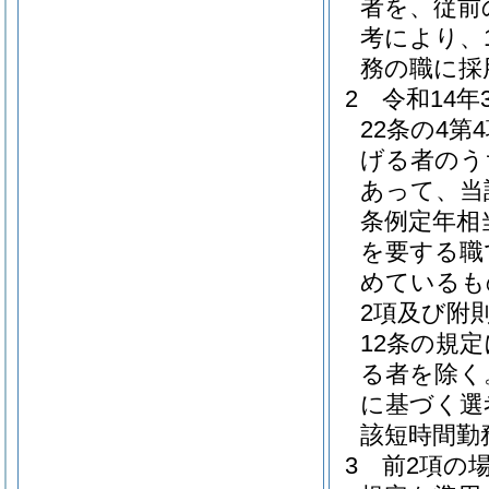
者を、従前
考により、
務の職に採
2
令和14
22条の4
げる者のう
あって、当
条例定年相
を要する職
めているも
2項及び附
12条の規
る者を除く
に基づく選
該短時間勤
3
前2項の