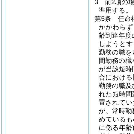
3
前2項の
準用する。
第5条
任命
かかわらず
齢到達年度
しようとす
勤務の職を
間勤務の職
が当該短時
合における
勤務の職及
れた短時間
置されてい
が、常時勤
めているも
に係る年齢