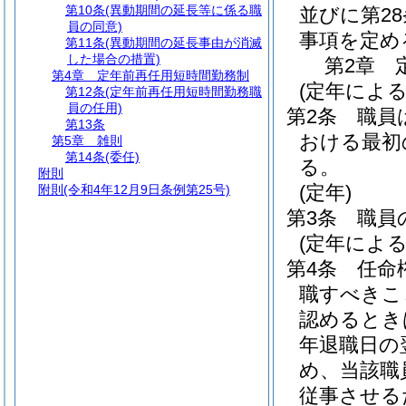
第10条
(異動期間の延長等に係る職
並びに第2
員の同意)
事項を定め
第11条
(異動期間の延長事由が消滅
した場合の措置)
第2章
第4章
定年前再任用短時間勤務制
(定年による
第12条
(定年前再任用短時間勤務職
員の任用)
第2条
職員
第13条
おける最初の
第5章
雑則
第14条
(委任)
る。
附則
(定年)
附則
(令和4年12月9日条例第25号)
第3条
職員
(定年によ
第4条
任命
職すべきこ
認めるとき
年退職日の
め、当該職
従事させる