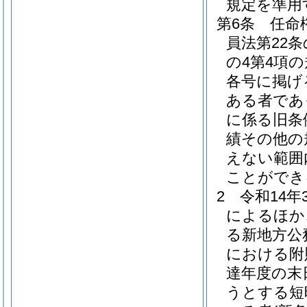
規定を準用
第6条
任命
員法第22
の4第4項
各号に掲げ
ある者であ
に係る旧条
績その他の
えない範囲
ことができ
2
令和14
によるほか
る新地方公
における附
達年度の末
うとする短