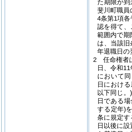
た期限が到
斐川町職員
4条第1項
認を得て、
範囲内で期
は、当該旧
年退職日の
2
任命権者
日、令和11
において同
日における
以下同じ。)
日である場
する定年)
条に規定す
日以後に設