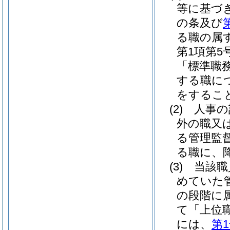
等に基づ
の条及び
る職の属
第1項第
「標準職
する職に
をするこ
(2)
人事の
外の職又
る管理監
る職に、
(3)
当該職
めていた
の段階に
て「上位
には、
第