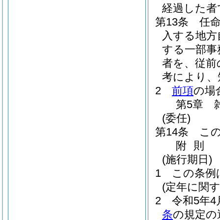
経過した者
第13条
任
入する地方
する一部事
者を、従前
考により、
2
前項
の場
第5章
(委任)
第14条
こ
附
則
(施行期日)
1
この条例
(定年に関
2
令和5年4
条
の規定の