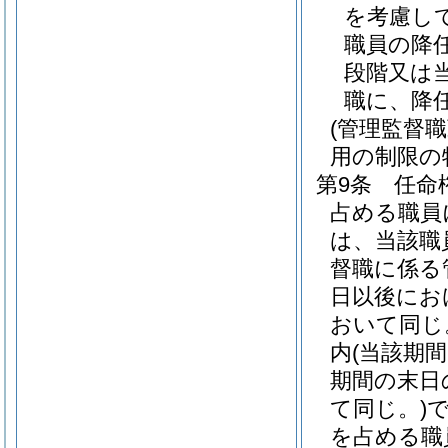
を考慮し
職員の降
段階又は
職に、降
(管理監督
用の制限の
第9条
任命
占める職員
は、当該職
督職に係る
日以後にお
おいて同じ
内
(当該期
期間の末日
て同じ。)
を占める職