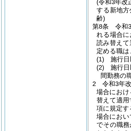
(令和3年
する新地方
齢)
第8条
令和
れる場合に
読み替えて
定める職は
(1)
施行日
(2)
施行日
間勤務の
2
令和3年
場合におけ
替えて適用
項に規定す
場合におい
でその職務