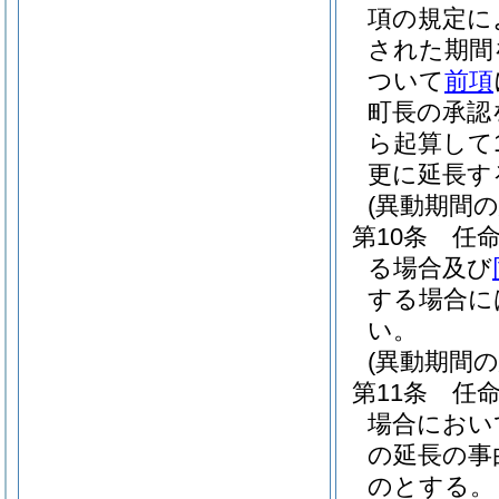
項の規定に
された期間
ついて
前項
町長の承認
ら起算して
更に延長す
(異動期間
第10条
任
る場合及び
する場合に
い。
(異動期間
第11条
任
場合におい
の延長の事
のとする。