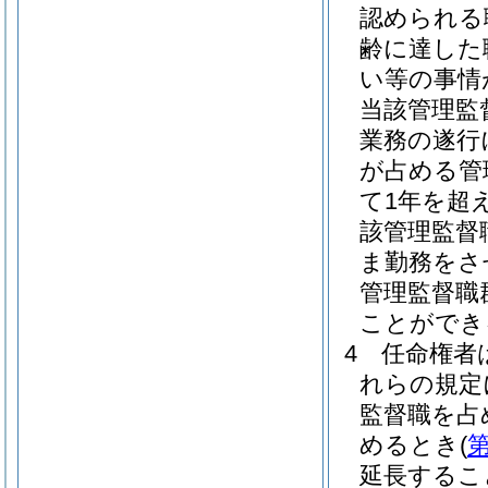
認められる
齢に達した
い等の事情
当該管理監
業務の遂行
が占める管
て1年を超
該管理監督
ま勤務をさ
管理監督職
ことができ
4
任命権者
れらの規定
監督職を占
めるとき
(
第
延長するこ