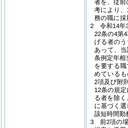
者を、従前
考により、
務の職に採
2
令和14
22条の4
げる者のう
あって、当
条例定年相
を要する職
めているも
2項及び附
12条の規
る者を除く
に基づく選
該短時間勤
3
前2項の