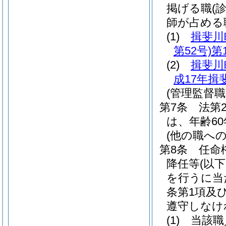
掲げる職
(
師が占める
(1)
揖斐川
第52号)
第
(2)
揖斐川
成17年揖
(管理監督
第7条
法第
は、年齢6
(他の職へ
第8条
任命
降任等
(以
を行うに当た
条第1項及
遵守しなけ
(1)
当該職