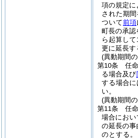
項の規定に
された期間
ついて
前項
町長の承認
ら起算して
更に延長す
(異動期間
第10条
任
る場合及び
する場合に
い。
(異動期間
第11条
任
場合におい
の延長の事
のとする。