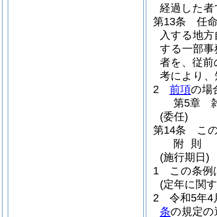
経過した者
第13条
任
入する地方
する一部事
者を、従前
考により、
2
前項
の場
第5章
(委任)
第14条
こ
附
則
(施行期日)
1
この条例
(定年に関
2
令和5年4
条
の規定の