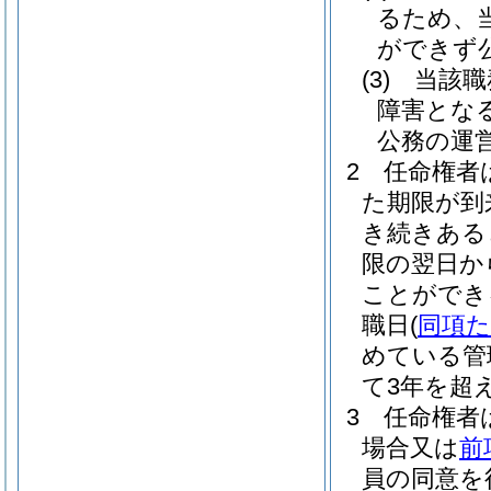
るため、
ができず
(3)
当該職
障害とな
公務の運
2
任命権者
た期限が到
き続きある
限の翌日か
ことができ
職日
(
同項
めている管
て3年を超
3
任命権者
場合又は
前
員の同意を