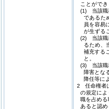
ことができ
(1)
当該職
であるた
員を容易
が生ずる
(2)
当該職
るため、
補充する
と。
(3)
当該職
障害とな
降任等に
2
任命権者
の規定によ
職を占める
あると認め