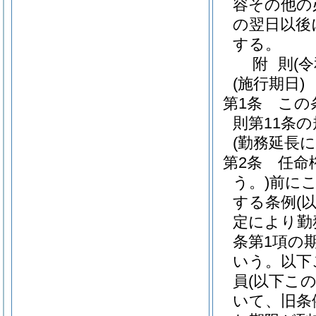
容その他の
の翌日以後
する。
附
則
(
(施行期日)
第1条
この
則第11条
(勤務延長
第2条
任命
う。)
前に
する条例
(
定により勤
条第1項の
いう。以下
員
(以下こ
いて、旧条