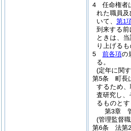
4
任命権者
れた職員及
いて、
第1
到来する前
ときは、当
り上げるも
5
前各項
の
る。
(定年に関
第5条
町長
するため、
査研究し、
るものとす
第3章
(管理監督
第6条
法第