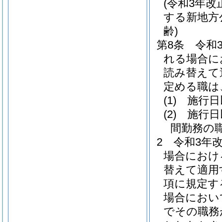
(令和3年
する新地方
齢)
第8条
令和
れる場合に
読み替えて
定める職は
(1)
施行日
(2)
施行日
間勤務の
2
令和3年
場合におけ
替えて適用
項に規定す
場合におい
でその職務