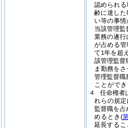
認められる
齢に達した
い等の事情
当該管理監
業務の遂行
が占める管
て1年を超
該管理監督
ま勤務をさ
管理監督職
ことができ
4
任命権者
れらの規定
監督職を占
めるとき
(
第
延長するこ