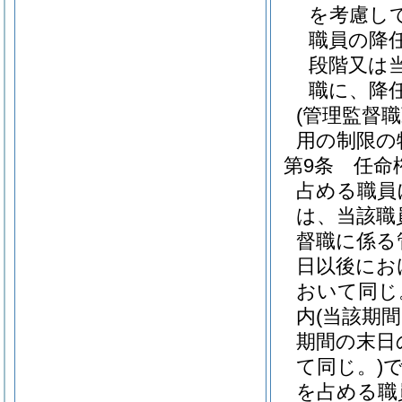
を考慮し
職員の降
段階又は
職に、降
(管理監督
用の制限の
第9条
任命
占める職員
は、当該職
督職に係る
日以後にお
おいて同じ
内
(当該期
期間の末日
て同じ。)
を占める職