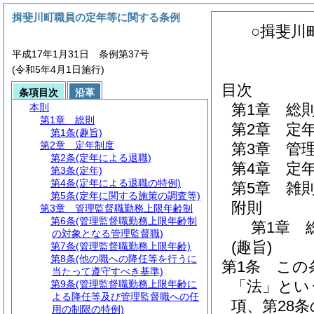
揖斐川町職員の定年等に関する条例
○揖斐川
平成17年1月31日 条例第37号
(令和5年4月1日施行)
目次
条項目次
沿革
第1章
総
本則
第1章
総則
第2章
定
第1条
(趣旨)
第2章
定年制度
第3章
管
第2条
(定年による退職)
第4章
定
第3条
(定年)
第4条
(定年による退職の特例)
第5章
雑
第5条
(定年に関する施策の調査等)
附則
第3章
管理監督職勤務上限年齢制
第6条
(管理監督職勤務上限年齢制
第1章
の対象となる管理監督職)
(趣旨)
第7条
(管理監督職勤務上限年齢)
第8条
(他の職への降任等を行うに
第1条
この
当たって遵守すべき基準)
「法」とい
第9条
(管理監督職勤務上限年齢に
よる降任等及び管理監督職への任
項、第28条
用の制限の特例)