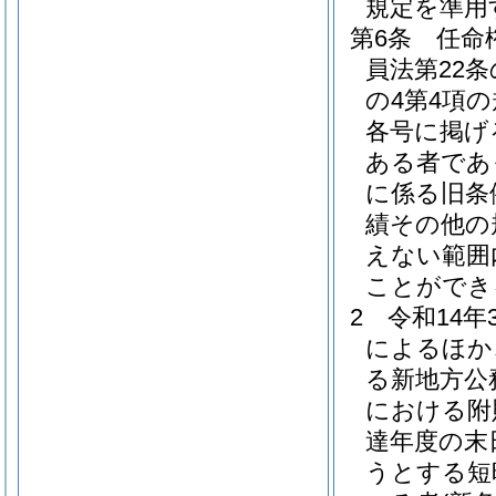
規定を準用
第6条
任命
員法第22
の4第4項
各号に掲げ
ある者であ
に係る旧条
績その他の
えない範囲
ことができ
2
令和14
によるほか
る新地方公
における附
達年度の末
うとする短