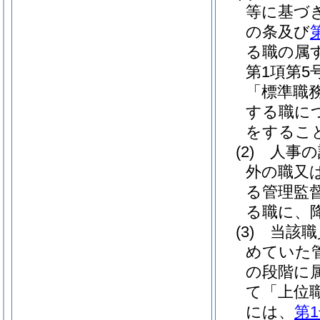
等に基づ
の条及び
る職の属
第1項第
「標準職
する職に
をするこ
(2)
人事の
外の職又
る管理監
る職に、
(3)
当該職
めていた
の段階に
て「上位
には、
第