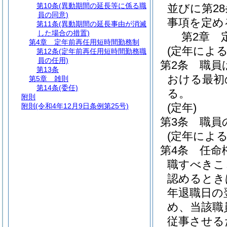
第10条
(異動期間の延長等に係る職
並びに第2
員の同意)
事項を定め
第11条
(異動期間の延長事由が消滅
した場合の措置)
第2章
第4章
定年前再任用短時間勤務制
(定年による
第12条
(定年前再任用短時間勤務職
員の任用)
第2条
職員
第13条
おける最初の
第5章
雑則
第14条
(委任)
る。
附則
(定年)
附則
(令和4年12月9日条例第25号)
第3条
職員
(定年によ
第4条
任命
職すべきこ
認めるとき
年退職日の
め、当該職
従事させる