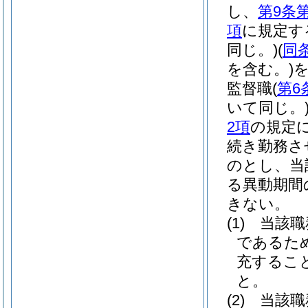
し、
第9条
項
に規定す
同じ。)
(
同
を含む。)
監督職
(
第6
いて同じ。
2項
の規定
続き勤務さ
のとし、当
る異動期間
きない。
(1)
当該職
であるた
充するこ
と。
(2)
当該職