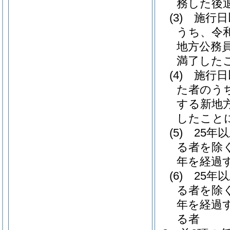
務した後
(3)
施行日
うち、令
地方公務
満了した
(4)
施行日
た者のう
する新地
したこと
(5)
25年
る者を除く
年を経過
(6)
25年
る者を除く
年を経過
る者