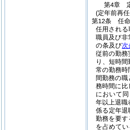
第4章
(定年前再
第12条
任
任用される
職員及び非
の条及び
次
従前の勤務
り、短時間
常の勤務時
間勤務の職
務時間に比
において同
年以上退職
係る定年退
勤務を要す
を占めてい