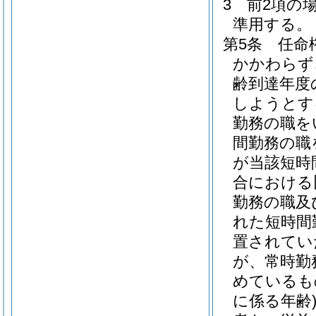
3
前2項の
準用する。
第5条
任命
かかわらず
齢到達年度
しようとす
勤務の職を
間勤務の職
が当該短時
合における
勤務の職及
れた短時間
置されてい
が、常時勤
めているも
に係る年齢