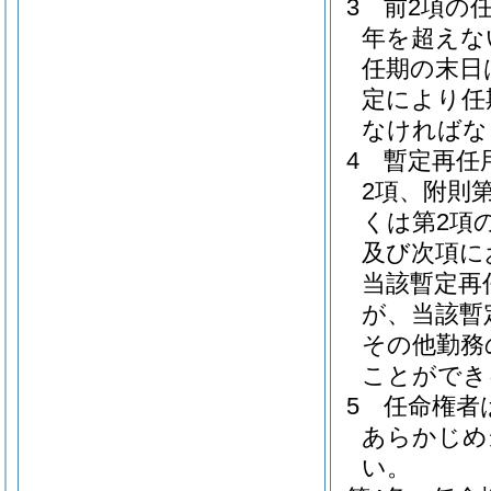
3
前2項の
年を超えな
任期の末日
定により任
なければな
4
暫定再任
2項、附則
くは第2項
及び次項に
当該暫定再
が、当該暫
その他勤務
ことができ
5
任命権者
あらかじめ
い。