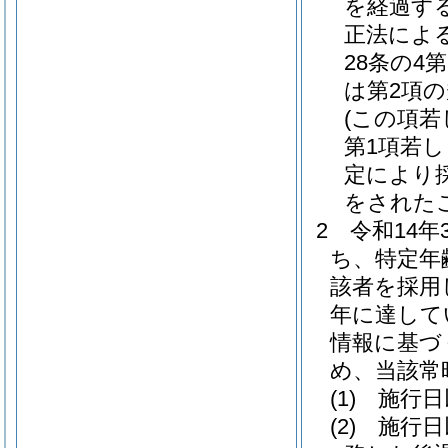
を経過す
正法によ
28条の4
は第2項
(この項若
第1項若し
定により
をされた
2
令和14
ち、特定年
該者を採用
年に達して
情報に基づ
め、当該常
(1)
施行日
(2)
施行日