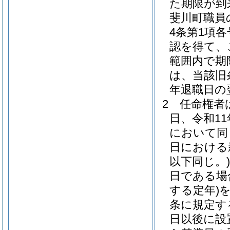
た期限が到
斐川町職員
4条第1項
認を得て、
範囲内で期
は、当該旧
年退職日の
2
任命権者
日、令和11
において同
日における
以下同じ。)
日である場
する定年)
条に規定す
日以後に設