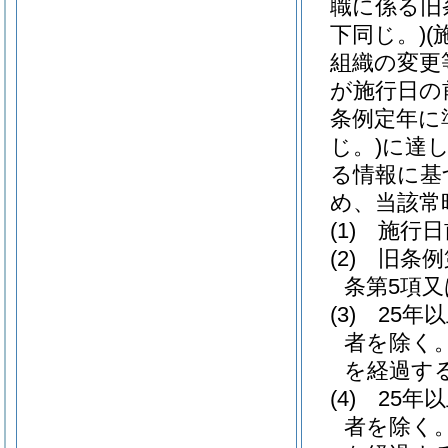
職に係る旧
下同じ。)
(
組織の変更
が施行日の
条例定年に
じ。)
に達
る情報に基
め、当該常
(1)
施行日
(2)
旧条例
条第5項
(3)
25年
者を除く。
を経過す
(4)
25年
者を除く。