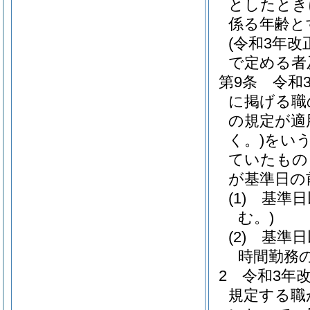
としたとき
係る年齢と
(令和3年
で定める者
第9条
令和
に掲げる職
の規定が適
く。)
をいう
ていたもの
が基準日の
(1)
基準日
む。)
(2)
基準日
時間勤務
2
令和3年
規定する職