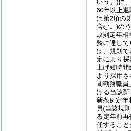
いう。)
に
60年以上
は第2項の
含む。)
の
原則定年相
齢に達して
は、規則で
定により採
上げ短時間
より採用さ
間勤務職員
ける当該新
新条例定年
員
(当該規
る定年前再
任すること