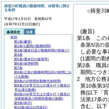
揖斐川町職員の勤務時間、休暇等に関す
る条例
○揖斐川
平成17年1月31日 条例第42号
(令和7年12月12日施行)
(趣旨)
条項目次
沿革
第1条
この
本則
第1条
(趣旨)
条第5項の
第2条
(1週間の勤務時間)
第3条
(週休日及び勤務時間の割振り)
し必要な事
第4条
(1週間の勤
第5条
(週休日の振替等)
第6条
(休憩時間)
第2条
職員
第7条
期間につき
第8条
(正規の勤務時間以外の時間にお
ける勤務)
2
地方公務
第8条の2
(時間外勤務代休時間)
第10条第
第8条の3
(育児又は介護を行う職員の
早出遅出勤務)
務
(以下「
第8条の4
(育児又は介護を行う職員の
法第17条
深夜勤務及び時間外勤務の制限)
第9条
(休日)
含む。以下
第10条
(休日の代休日)