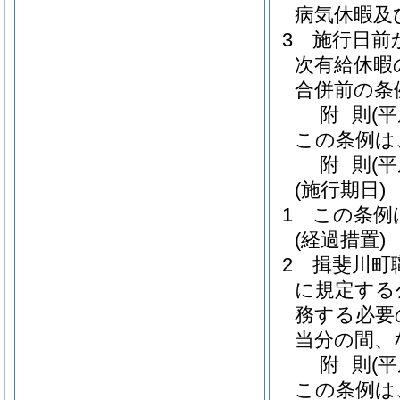
病気休暇及
3
施行日前
次有給休暇
合併前の条
附
則
(
この条例は
附
則
(
(施行期日)
1
この条例
(経過措置)
2
揖斐川町
に規定する
務する必要
当分の間、
附
則
(平
この条例は