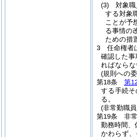
(3)
対象職
する対象
ことが予
る事情の
ための措
3
任命権者
確認した事
ればならな
(規則への委
第18条
第1
する手続そ
る。
(非常勤職
第19条
非
勤務時間、
かわらず、