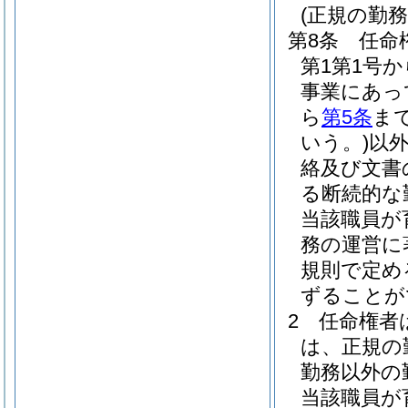
(正規の勤
第8条
任命
第1第1号
事業にあっ
ら
第5条
ま
いう。)
以
絡及び文書
る断続的な
当該職員が
務の運営に
規則で定め
ずることが
2
任命権者
は、正規の
勤務以外の
当該職員が