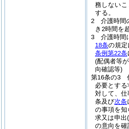
務しないこ
する。
2
介護時間
き2時間を
3
介護時間
18条
の規定
条例第22条
(配偶者等
向確認等)
第16条の3
必要とする
対して、仕
条及び
次条
の事項を知
求又は申出
(
の意向を確