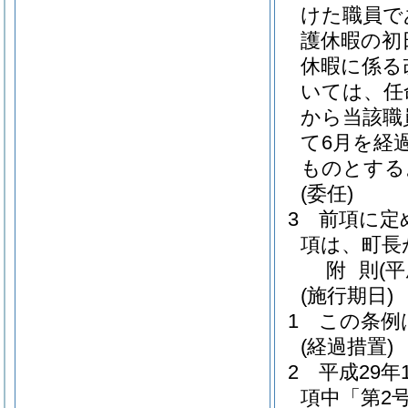
けた職員で
護休暇の初
休暇に係る
いては、任
から当該職
て6月を経
ものとする
(委任)
3
前項に定
項は、町長
附
則
(平
(施行期日)
1
この条例
(経過措置)
2
平成29年
項中「第2