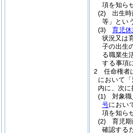
項を知ら
(2)
出生時
等」という
(3)
育児休
状況又は
子の出生
る職業生
する事項
2
任命権者
において「
内に、次に
(1)
対象職
号
におい
項を知ら
(2)
育児期
確認する