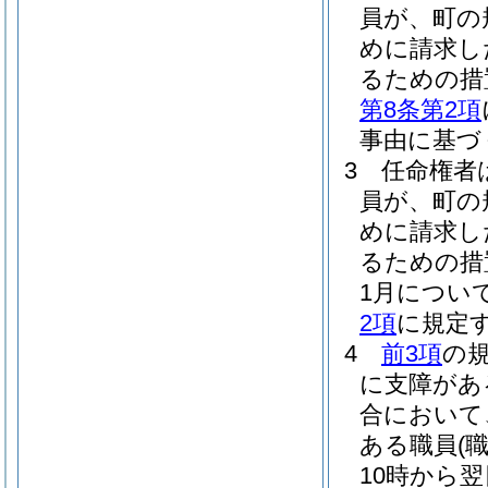
員が、町の
めに請求し
るための措
第8条第2項
事由に基づ
3
任命権者
員が、町の
めに請求し
るための措
1月につい
2項
に規定
4
前3項
の
に支障があ
合において
ある職員
(
10時から