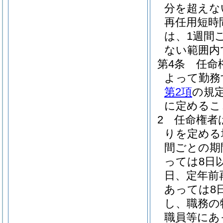
分を超えな
再任用短時
は、1週間
ない範囲内
第4条
任命
よって勤務
第2項
の規
に定めるこ
2
任命権者
りを定める
間ごとの期
っては8日
日、定年前
あっては8
し、職務の
職員等にあ