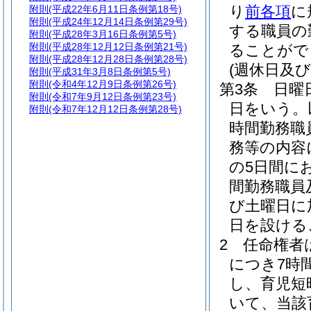
り
前各項
に
附則
(平成22年6月11日条例第18号)
附則
(平成24年12月14日条例第29号)
する職員の
附則
(平成28年3月16日条例第5号)
附則
(平成28年12月12日条例第21号)
ることがで
附則
(平成28年12月28日条例第28号)
(週休日及
附則
(平成31年3月8日条例第5号)
附則
(令和4年12月9日条例第26号)
第3条
日曜
附則
(令和7年9月12日条例第23号)
日をいう。
附則
(令和7年12月12日条例第28号)
時間勤務職
務等の内容
の5日間に
間勤務職員
び土曜日に
日を設ける
2
任命権者
につき7時
し、育児短
いて、当該