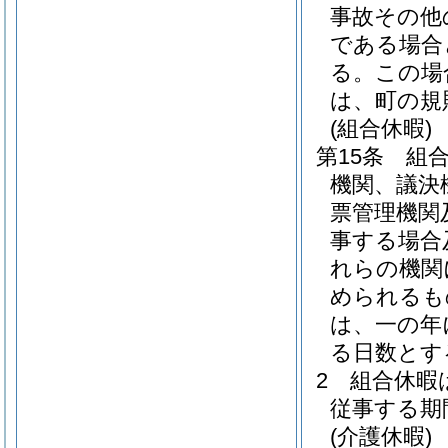
事故その他
である場合
る。
この場
は、町の規
(組合休暇)
第15条
組
機関、議決
票管理機関
事する場合
れらの機関
められるも
は、一の年
る日数とす
2
組合休暇
従事する期
(介護休暇)