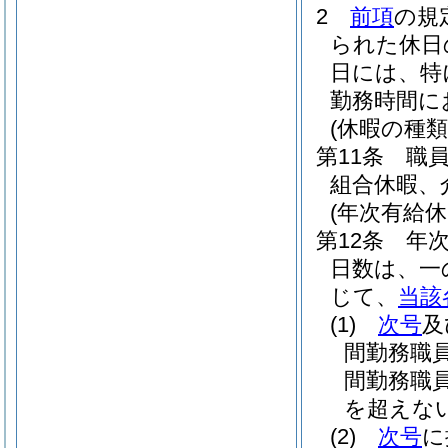
2
前項
の規
られた休日
日には、特
勤務時間に
(休暇の種類
第11条
職
組合休暇、
(年次有給休
第12条
年
日数は、一
じて、
当該
(1)
次号
及
間勤務職
間勤務職
を超えな
(2)
次号
に