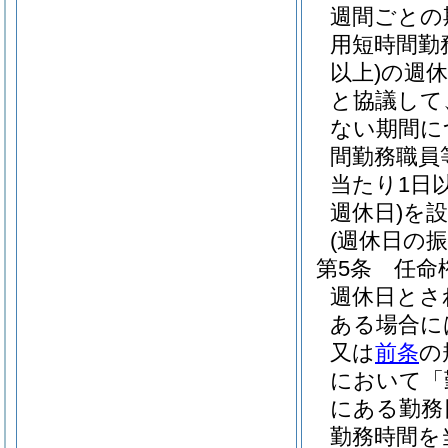
週間ごとの
用短時間勤
以上)
の週
と協議して
ない期間に
間勤務職員
当たり1日
週休日)
を
(週休日の振
第5条
任命
週休日とさ
ある場合に
又は
前条
の
において「
にある勤務
勤務時間を