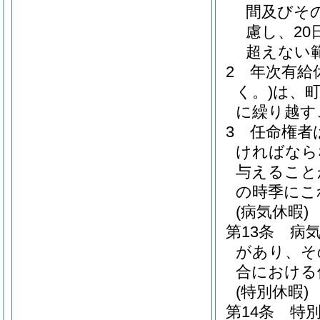
間及びそ
慮し、20
超えない
2
年次有給
く。)
は、
に繰り越す
3
任命権者
ければなら
与えること
の時季にこ
(病気休暇)
第13条
病
があり、そ
合における
(特別休暇)
第14条
特