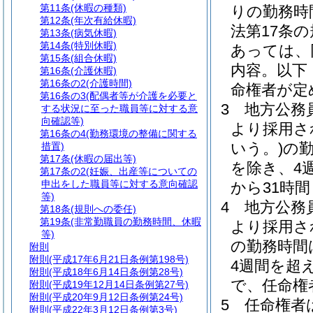
第11条
(休暇の種類)
りの勤務時
第12条
(年次有給休暇)
法第17条
第13条
(病気休暇)
第14条
(特別休暇)
あっては、
第15条
(組合休暇)
内容。以下
第16条
(介護休暇)
第16条の2
(介護時間)
命権者が定
第16条の3
(配偶者等が介護を必要と
3
地方公務員
する状況に至った職員等に対する意
向確認等)
より採用さ
第16条の4
(勤務環境の整備に関する
いう。)
の
措置)
第17条
(休暇の届出等)
を除き、4
第17条の2
(妊娠、出産等についての
申出をした職員等に対する意向確認
から31時
等)
4
地方公務
第18条
(規則への委任)
第19条
(非常勤職員の勤務時間、休暇
より採用さ
等)
の勤務時間
附則
附則
(平成17年6月21日条例第198号)
4週間を超
附則
(平成18年6月14日条例第28号)
で、任命権
附則
(平成19年12月14日条例第27号)
附則
(平成20年9月12日条例第24号)
5
任命権者
附則
(平成22年3月12日条例第3号)