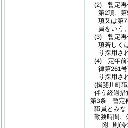
(2)
暫定再
第2項、第
項又は第
員をいう
(3)
暫定再
項若しく
り採用さ
(4)
定年前
律第261号
り採用さ
(揖斐川町
伴う経過措
第3条
暫定
職員とみな
勤務時間、
附
則
(