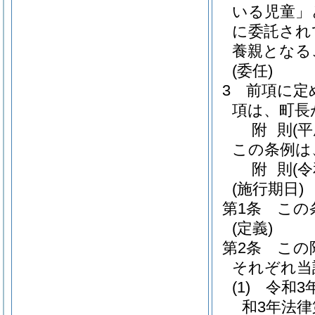
いる児童」
に委託され
養親となる
(委任)
3
前項に定
項は、町長
附
則
(
この条例は
附
則
(
(施行期日)
第1条
この
(定義)
第2条
この
それぞれ当
(1)
令和3
和3年法律