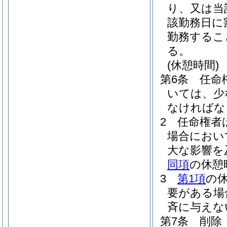
り、又は当
該勤務日に
勤務するこ
る。
(休憩時間)
第6条
任命
いては、少
なければな
2
任命権者
場合におい
大な影響を
同項
の休憩
3
第1項
の
要がある場
斉に与えな
第7条
削除