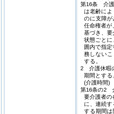
第16条
介
は老齢によ
のに支障が
任命権者が
基づき、要
状態ごとに
囲内で指定
務しないこ
する。
2
介護休暇
期間とする
(介護時間)
第16条の2
要介護者の
に、連続す
する期間は