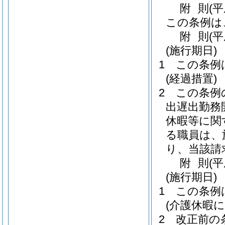
附
則
(平
この条例は
附
則
(
(施行期日)
1
この条例
(経過措置)
2
この条例
出遅出勤務
休暇等に関
る職員は、
り、当該請
附
則
(平
(施行期日)
1
この条例
(介護休暇
2
改正前の