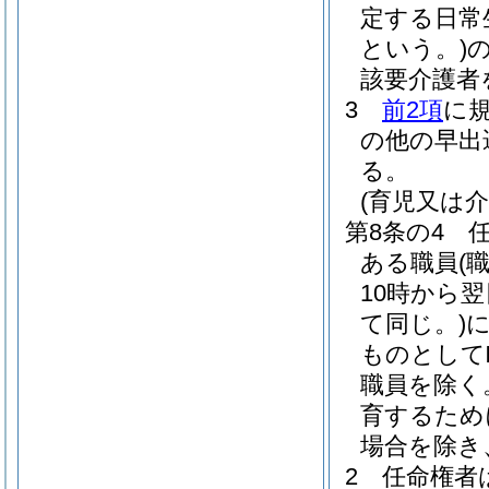
定する日常
という。)
該要介護者
3
前2項
に
の他の早出
る。
(育児又は
第8条の4
ある職員
(
10時から
て同じ。)
ものとして
職員を除く
育するため
場合を除き
2
任命権者