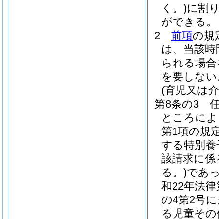
く。)
に割
ができる。
2
前項
の規
は、当該時
られる場合
を要しない
(育児又は
第8条の3
ところによ
第1項の規
する特別養
該請求に係
る。)
であ
和22年法律第
の4第2号
る児童その