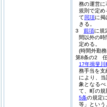
務の運営に
規則で定め
て
同項
に掲
きる。
3
前項
に規
間以外の時
定める。
(時間外勤務
第8条の2
17年揖斐川
務手当を支
により、当
象となるべ
て、町の規
5条
の規定
等」という