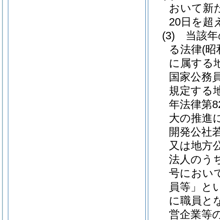
おいて新
20日を
(3)
当該年
る法律
(昭
に属する
国家公務
規定する
年法律第8
大の推進
開発公社
又は地方
法人のう
号におい
員等」とい
に職員と
営企業等