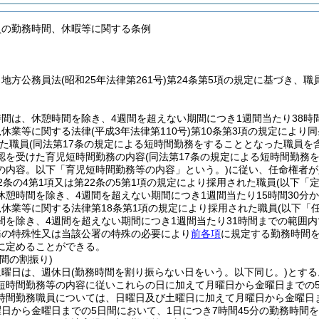
員の勤務時間、休暇等に関する条例
、地方公務員法
(昭和25年法律第261号)
第24条第5項の規定に基づき、
間は、休憩時間を除き、4週間を超えない期間につき1週間当たり38時間
児休業等に関する法律
(平成3年法律第110号)
第10条第3項の規定により
た職員
(同法第17条の規定による短時間勤務をすることとなった職員を
認を受けた育児短時間勤務の内容
(同法第17条の規定による短時間勤
の内容。以下「育児短時間勤務等の内容」という。)
に従い、任命権者が
2条の4第1項又は第22条の5第1項の規定により採用された職員
(以下「
休憩時間を除き、4週間を超えない期間につき1週間当たり15時間30分
休業等に関する法律第18条第1項の規定により採用された職員
(以下「
間を除き、4週間を超えない期間につき1週間当たり31時間までの範囲
務の特殊性又は当該公署の特殊の必要により
前各項
に規定する勤務時間
に定めることができる。
間の割振り)
土曜日は、週休日
(勤務時間を割り振らない日をいう。以下同じ。)
とする
短時間勤務等の内容に従いこれらの日に加えて月曜日から金曜日までの
時間勤務職員については、日曜日及び土曜日に加えて月曜日から金曜日
日から金曜日までの5日間において、1日につき7時間45分の勤務時間