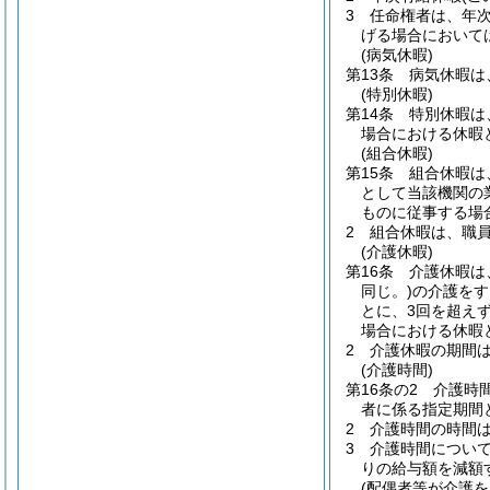
3
任命権者は、年
げる場合において
(病気休暇)
第13条
病気休暇は
(特別休暇)
第14条
特別休暇は
場合における休暇
(組合休暇)
第15条
組合休暇は
として当該機関の
ものに従事する場
2
組合休暇は、職
(介護休暇)
第16条
介護休暇は
同じ。)
の介護をす
とに、3回を超え
場合における休暇
2
介護休暇の期間
(介護時間)
第16条の2
介護時
者に係る指定期間
2
介護時間の時間
3
介護時間につい
りの給与額を減額
(配偶者等が介護