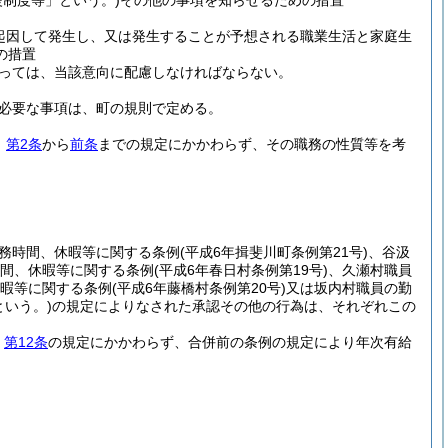
制度等」という。)
その他の事項を知らせるための措置
起因して発生し、又は発生することが予想される職業生活と家庭生
の措置
っては、当該意向に配慮しなければならない。
必要な事項は、町の規則で定める。
、
第2条
から
前条
までの規定にかかわらず、その職務の性質等を考
務時間、休暇等に関する条例
(平成6年揖斐川町条例第21号)
、谷汲
間、休暇等に関する条例
(平成6年春日村条例第19号)
、久瀬村職員
暇等に関する条例
(平成6年藤橋村条例第20号)
又は坂内村職員の勤
いう。)
の規定によりなされた承認その他の行為は、それぞれこの
、
第12条
の規定にかかわらず、合併前の条例の規定により年次有給