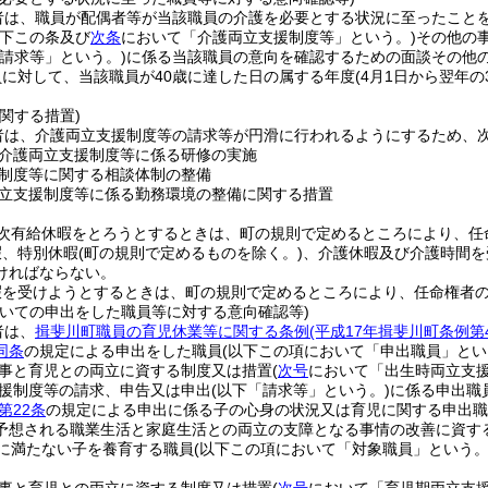
者は、職員が配偶者等が当該職員の介護を必要とする状況に至ったこと
以下この条及び
次条
において「介護両立支援制度等」という。)
その他の
請求等」という。)
に係る当該職員の意向を確認するための面談その他
に対して、当該職員が40歳に達した日の属する年度
(4月1日から翌年の
関する措置)
者は、介護両立支援制度等の請求等が円滑に行われるようにするため、
介護両立支援制度等に係る研修の実施
制度等に関する相談体制の整備
立支援制度等に係る勤務環境の整備に関する措置
次有給休暇をとろうとするときは、町の規則で定めるところにより、任
暇、特別休暇
(町の規則で定めるものを除く。)
、介護休暇及び介護時間を
ければならない。
暇を受けようとするときは、町の規則で定めるところにより、任命権者
ついての申出をした職員等に対する意向確認等)
者は、
揖斐川町職員の育児休業等に関する条例
(平成17年揖斐川町条例
同条
の規定による申出をした職員
(以下この項において「申出職員」とい
事と育児との両立に資する制度又は措置
(
次号
において「出生時両立支援
援制度等の請求、申告又は申出
(以下「請求等」という。)
に係る申出職
第22条
の規定による申出に係る子の心身の状況又は育児に関する申出職
予想される職業生活と家庭生活との両立の支障となる事情の改善に資す
に満たない子を養育する職員
(以下この項において「対象職員」という。