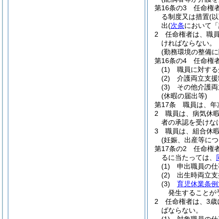
第16条の3
任命権
る制度又は措置
(
出
(
次条
において「
2
任命権者は、職員
ければならない。
(勤務環境の整備に
第16条の4
任命権
(1)
職員に対する
(2)
介護両立支援
(3)
その他介護両
(休暇の届出等)
第17条
職員は、年
2
職員は、病気休
者の承認を受けな
3
職員は、組合休
(妊娠、出産等に
第17条の2
任命権
るに当たっては、
(1)
申出職員の仕
(2)
出生時両立支
(3)
育児休業条例
発生することが
2
任命権者は、3歳
ばならない。