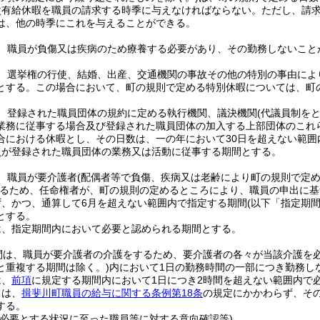
次有給休暇を職員の請求する時季に与えなければならない。
ただし、請
は、他の時季にこれを与えることができる。
、職員が負傷又は疾病のため療養する必要があり、その勤務しないこと
、選挙権の行使、結婚、出産、交通機関の事故その他の特別の事由によ
とする。
この場合において、町の規則で定める特別休暇については、町
、登録された職員団体の規約に定める執行機関、議決機関
(代議員制を
業務に従事する場合及び登録された職員団体の加入する上部団体のこれ
合における休暇とし、その日数は、一の年において30日を超えない範囲
員が登録された職員団体の業務又は活動に従事する期間とする。
、職員が要介護者
(配偶者等で負傷、疾病又は老齢により町の規則で定
るため、任命権者が、町の規則の定めるところにより、職員の申出に基
ず、かつ、通算して6月を超えない範囲内で指定する期間
(以下「指定期間
とする。
は、指定期間内において必要と認められる期間とする。
間は、職員が要介護者の介護をするため、要介護者の各々が当該介護を必
と重複する期間は除く。)
内において1日の勤務時間の一部につき勤務し
は、
前項
に規定する期間内において1日につき2時間を超えない範囲内で
ては、
揖斐川町職員の給与に関する条例第18条
の規定にかかわらず、そ
する。
を必要とする状況に至った職員等に対する意向確認等)