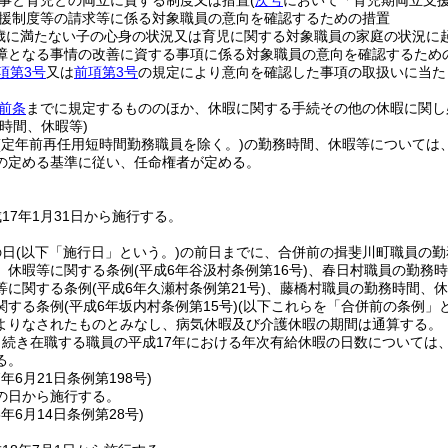
事と育児との両立に資する制度又は措置
(
次号
において「育児期両立支援
援制度等の請求等に係る対象職員の意向を確認するための措置
歳に満たない子の心身の状況又は育児に関する対象職員の家庭の状況に
障となる事情の改善に資する事項に係る対象職員の意向を確認するため
項第3号
又は
前項第3号
の規定により意向を確認した事項の取扱いに当た
前条
までに規定するもののほか、休暇に関する手続その他の休暇に関し
時間、休暇等)
(定年前再任用短時間勤務職員を除く。)
の勤務時間、休暇等については
の定める基準に従い、任命権者が定める。
17年1月31日から施行する。
の日
(以下「施行日」という。)
の前日までに、合併前の揖斐川町職員の勤
、休暇等に関する条例
(平成6年谷汲村条例第16号)
、春日村職員の勤務時
等に関する条例
(平成6年久瀬村条例第21号)
、藤橋村職員の勤務時間、休
関する条例
(平成6年坂内村条例第15号)
(以下これらを「合併前の条例」と
よりなされたものとみなし、病気休暇及び介護休暇の期間は通算する。
続き在職する職員の平成17年における年次有給休暇の日数については
る。
7年6月21日
条例第198号)
の日から施行する。
8年6月14日
条例第28号)