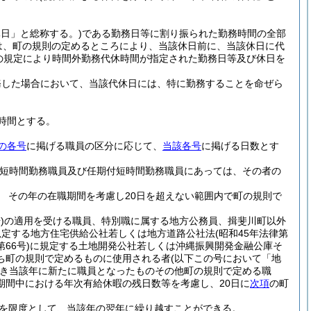
日」と総称する。)
である勤務日等に割り振られた勤務時間の全部
は、町の規則の定めるところにより、当該休日前に、当該休日に代
の規定により時間外勤務代休時間が指定された勤務日等及び休日を
務した場合において、当該代休日には、特に勤務することを命ぜら
時間とする。
の各号
に掲げる職員の区分に応じて、
当該各号
に掲げる日数とす
用短時間勤務職員及び任期付短時間勤務職員にあっては、その者の
 その年の在職期間を考慮し20日を超えない範囲内で町の規則で
)
の適用を受ける職員、特別職に属する地方公務員、揖斐川町以外
規定する地方住宅供給公社若しくは地方道路公社法
(昭和45年法律第
66号)
に規定する土地開発公社若しくは沖縄振興開発金融公庫そ
ち町の規則で定めるものに使用される者
(以下この号において「地
き当該年に新たに職員となったものその他町の規則で定める職
期間中における年次有給休暇の残日数等を考慮し、20日に
次項
の町
を限度として、当該年の翌年に繰り越すことができる。