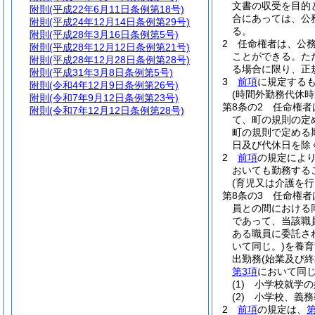
文書の収受を目的
附則
(平成22年6月11日条例第18号)
合にあっては、公
附則
(平成24年12月14日条例第29号)
る。
附則
(平成28年3月16日条例第5号)
2
任命権者は、公
附則
(平成28年12月12日条例第21号)
ことができる。
た
附則
(平成28年12月28日条例第28号)
る場合に限り、正
附則
(平成31年3月8日条例第5号)
3
前項
に規定する
附則
(令和4年12月9日条例第26号)
(時間外勤務代休時
附則
(令和7年9月12日条例第23号)
第8条の2
任命権者
附則
(令和7年12月12日条例第28号)
て、町の規則の定
町の規則で定める
日及び代休日を除
2
前項
の規定によ
おいても勤務する
(育児又は介護を行
第8条の3
任命権者
員との間における
であって、当該職
ある職員に委託さ
いて同じ。)
を養育
出勤務
(始業及び
第3項
において同じ
(1)
小学校就学の
(2)
小学校、義務
2
前項
の規定は、
第