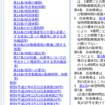
は、1週間ごとの
第11条
(休暇の種類)
時間勤務職員及び
第12条
(年次有給休暇)
第4条
任命権者は
第13条
(病気休暇)
び勤務時間の割振
第14条
(特別休暇)
2
任命権者は、
前
第15条
(組合休暇)
短時間勤務職員等
第16条
(介護休暇)
以上の週休日)
を設
第16条の2
(介護時間)
により、4週間ご
第16条の3
(配偶者等が介護を必要と
ることが困難であ
する状況に至った職員等に対する意
短時間勤務職員等
向確認等)
の限りでない。
第16条の4
(勤務環境の整備に関する
(週休日の振替等)
措置)
第5条
任命権者は
第17条
(休暇の届出等)
ころにより、
第3
第17条の2
(妊娠、出産等についての
務日を週休日に変
申出をした職員等に対する意向確認
のうち4時間を当
等)
(休憩時間)
第18条
(規則への委任)
第6条
任命権者は
第19条
(非常勤職員の勤務時間、休暇
2
任命権者は、1日
等)
則の定めるところ
附則
3
第1項
の休憩時間
附則
(平成17年6月21日条例第198号)
第7条
削除
附則
(平成18年6月14日条例第28号)
(正規の勤務時間以
附則
(平成19年12月14日条例第27号)
第8条
任命権者は
附則
(平成20年9月12日条例第24号)
長)
の許可を受けて
附則
(平成22年3月12日条例第3号)