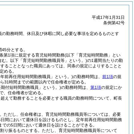
平成17年1月31日
条例第42号
職員の勤務時間、休日及び休暇に関し必要な事項を定めるものとす
45分とする。
同条第1項に規定する育児短時間勤務
(以下「育児短時間勤務」とい
含む。以下「育児短時間勤務職員等」という。)
の1週間当たりの勤
務をすることとなった職員にあっては、同条の規定によりすることと
定める。
定年前再任用短時間勤務職員」という。)
の勤務時間は、
前1項
の規
から31時間までの範囲以内で任命権者が定める。
任期付短時間勤務職員」という。)
の勤務時間は、
第1項
の規定にか
内で、任命権者が定める。
を超えて勤務することを必要とする職員の勤務時間について、町長
。
ただし、任命権者は、育児短時間勤務職員等については、必要
5日間において週休日を設けるものとし、定年前再任用短時間勤務
までの5日間において週休日を設けることができる。
を割り振るものとする。
ただし、育児短時間勤務職員等について