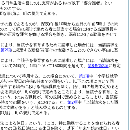
する日常生活を営むのに支障があるもの
(以下「要介護者」とい
ものとする。
要な事項は、町の規則で定める。
該子の親であるものが、深夜
(午後10時から翌日の午前5時までの間
のとして町の規則で定める者に該当する場合における当該職員を
務の正常な運営を妨げる場合を除き、深夜における勤務をさせて
ろにより、当該子を養育するために請求した場合には、当該請求を
条第2項
に規定する勤務
(災害その他避けることのできない事由に基
ろにより、当該子を養育するために請求した場合には、当該請求を
いて24時間、1年について150時間を超えて、
第8条第2項
に規定
職員について準用する。
この場合において、
第1項
中「小学校就学
10時から翌日の午前5時までの間をいう。以下この項において同
該当する場合における当該職員を除く。)
が、町の規則で定めると
のある職員が、町の規則で定めるところにより、当該子を養育」と
という。)
のある職員が、町の規則で定めるところにより、当該要
5時までの間をいう。)
における」と、
第2項
中「当該請求をした職
営に支障がある」と読み替えるものとする。
事項は、町の規則で定める。
日法による休日」という。)
には、特に勤務することを命ぜられる者
日までの日
(祝日法による休日を除く。以下「年末年始の休日」とい