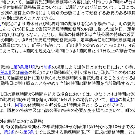
期間について、当該育児短時間勤務等の内容に従い1日につき7時間45
任期付短時間勤務職員については、1週間ごとの期間について、1日につ
、公務の運営上の事情により特別の形態によって勤務する必要のある職
りを別に定めることができる。
項
の規定により週休日及び勤務時間の割振りを定める場合には、町の規則
にあっては8日以上で当該育児短時間勤務等の内容に従った週休日、定
けなければならない。
ただし、職務の特殊性又は当該公署の特殊の必要
との期間につき8日
(育児短時間勤務職員等、定年前再任用短時間勤務職員
る職員について、町長と協議して、町の規則の定めるところにより、4週
にあっては、4週間を超えない期間につき1週間当たり1日以上の割合で
、職員に
第3条第1項
又は
前条
の規定により週休日とされた日において特
条第2項
又は
前条
の規定により勤務時間が割り振られた日
(以下この条に
更して当該勤務日に割り振られた勤務時間を当該勤務することを命ずる
該勤務日に割り振ることをやめて当該4時間の勤務時間を当該勤務する
、1日の勤務時間が6時間を超える場合においては、少なくとも1時間の
の勤務時間が6時間を超え7時間45分以下の場合において、
前項
の規定に
により、
同項
の休憩時間を45分以上1時間未満とすることができる。
は、職務の特殊性又は当該公署の特殊の必要がある場合において、町の
外の時間における勤務)
、町長
(労働基準法
(昭和22年法律第49号)
別表第1第1号から第10号まで
、
第2条
から
第5条
までに規定する勤務時間
(以下「正規の勤務時間」と