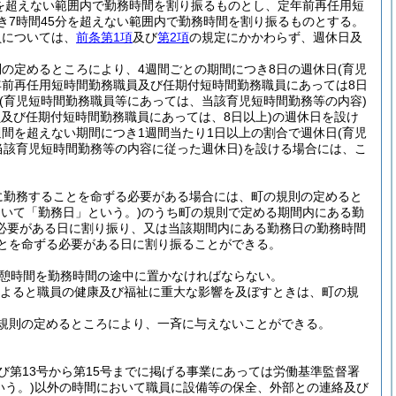
分を超えない範囲内で勤務時間を割り振るものとし、定年前再任用短
き7時間45分を超えない範囲内で勤務時間を割り振るものとする。
員については、
前条第1項
及び
第2項
の規定にかかわらず、週休日及
の定めるところにより、4週間ごとの期間につき8日の週休日
(育児
年前再任用短時間勤務職員及び任期付短時間勤務職員にあっては8日
(育児短時間勤務職員等にあっては、当該育児短時間勤務等の内容)
及び任期付短時間勤務職員にあっては、8日以上)
の週休日を設け
間を超えない期間につき1週間当たり1日以上の割合で週休日
(育児
当該育児短時間勤務等の内容に従った週休日)
を設ける場合には、こ
に勤務することを命ずる必要がある場合には、町の規則の定めると
おいて「勤務日」という。)
のうち町の規則で定める期間内にある勤
必要がある日に割り振り、又は当該期間内にある勤務日の勤務時間
ことを命ずる必要がある日に割り振ることができる。
休憩時間を勤務時間の途中に置かなければならない。
よると職員の健康及び福祉に重大な影響を及ぼすときは、町の規
規則の定めるところにより、一斉に与えないことができる。
及び第13号から第15号までに掲げる事業にあっては労働基準監督署
いう。)
以外の時間において職員に設備等の保全、外部との連絡及び