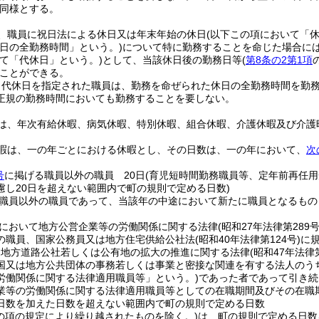
同様とする。
、職員に祝日法による休日又は年末年始の休日
(以下この項において「休
日の全勤務時間」という。)
について特に勤務することを命じた場合に
て「代休日」という。)
として、当該休日後の勤務日等
(
第8条の2第1項
ことができる。
り代休日を指定された職員は、勤務を命ぜられた休日の全勤務時間を勤
正規の勤務時間においても勤務することを要しない。
は、年次有給休暇、病気休暇、特別休暇、組合休暇、介護休暇及び介護
暇は、一の年ごとにおける休暇とし、その日数は、一の年において、
次
号
に掲げる職員以外の職員 20日
(育児短時間勤務職員等、定年前再任
慮し20日を超えない範囲内で町の規則で定める日数)
職員以外の職員であって、当該年の中途において新たに職員となるもの
において地方公営企業等の労働関係に関する法律
(昭和27年法律第289号
の職員、国家公務員又は地方住宅供給公社法
(昭和40年法律第124号)
に
る地方道路公社若しくは公有地の拡大の推進に関する法律
(昭和47年法律第
国又は地方公共団体の事務若しくは事業と密接な関連を有する法人のう
労働関係に関する法律適用職員等」という。)
であった者であって引き続
業等の労働関係に関する法律適用職員等としての在職期間及びその在職
日数を加えた日数を超えない範囲内で町の規則で定める日数
この項の規定により繰り越されたものを除く。)
は、町の規則で定める日数