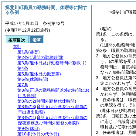
揖斐川町職員の勤務時間、休暇等に関す
る条例
○揖斐川町職
平成17年1月31日 条例第42号
(趣旨)
(令和7年12月12日施行)
第1条
この条例は
る。
条項目次
沿革
(1週間の勤務時間)
本則
第2条
職員の勤務時
第1条
(趣旨)
2
地方公務員の育
第2条
(1週間の勤務時間)
う。)
の承認を受け
第3条
(週休日及び勤務時間の割振り)
務時間は、当該承
第4条
なった短時間勤務
第5条
(週休日の振替等)
3
地方公務員法第2
第6条
(休憩時間)
定にかかわらず、
第7条
4
地方公務員の育児
第8条
(正規の勤務時間以外の時間にお
かわらず、休憩時
ける勤務)
5
任命権者は、職
第8条の2
(時間外勤務代休時間)
の承認を得て、別
第8条の3
(育児又は介護を行う職員の
(週休日及び勤務時
早出遅出勤務)
第3条
日曜日及び
第8条の4
(育児又は介護を行う職員の
に応じ、当該育児
深夜勤務及び時間外勤務の制限)
職員及び任期付短
第9条
(休日)
2
任命権者は、月曜
第10条
(休日の代休日)