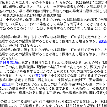
定めるところにより、その子を養育」とあるのは「第16条第1項に規定
、町の規則の定めるところにより、当該要介護者を介護」と読み替える
もののほか、早出遅出勤務に関する手続その他の早出遅出勤務に関し必
行う職員の深夜勤務及び時間外勤務の制限)
は、小学校就学の始期に達するまでの子のある職員
(職員の配偶者で当
項において同じ。)
において常態として当該子を養育することができるも
で定めるところにより、当該子を養育するために請求した場合には、公
学校就学の始期に達するまでの子のある職員が、町の規則で定めるとこ
処理するための措置を講ずることが著しく困難である場合を除き、
第8
除く。)
をさせてはならない。
学校就学の始期に達するまでの子のある職員が、町の規則で定めるとこ
処理するための措置を講ずることが著しく困難である場合を除き、1月につ
はならない。
第16条第1項
に規定する日常生活を営むのに支障があるものを介護する
での子のある職員
(職員の配偶者で当該子の親であるものが、深夜
(午後
として当該子を養育することができるものとして町の規則で定める者に
子を養育」とあり、及び
前2項
中「小学校就学の始期に達するまでの子
6条第1項の規定する日常生活を営むのに支障がある者
(以下「要介護者」
、
第1項
中「深夜における」とあるのは「深夜
(午後10時から翌日の午前
るための措置を講ずることが著しく困難である」とあるのは「公務の運
もののほか、勤務の制限に関する手続その他の勤務の制限に関し必要な
民の祝日に関する法律
(昭和23年法律第178号)
に規定する休日
(以下「祝
務時間においても勤務することを要しない。
12月29日から翌年の1月3