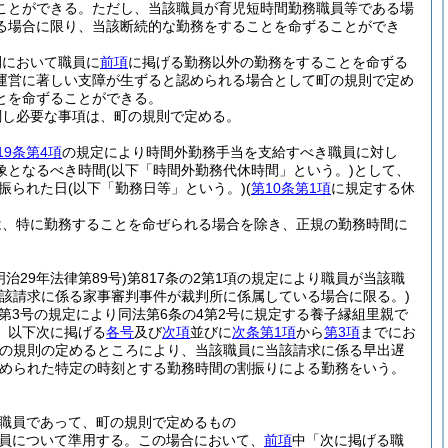
ことができる。
ただし、当該職員が育児短時間勤務職員等である場
る場合に限り、当該断続的な勤務をすることを命ずることができ
間において職員に
前項
に掲げる勤務以外の勤務をすることを命ずる
運営に著しい支障が生ずると認められる場合として町の規則で定め
とを命ずることができる。
関し必要な事項は、町の規則で定める。
19条第4項
の規定により時間外勤務手当を支給すべき職員に対し
象となるべき時間
(以下「時間外勤務代休時間」という。)
として、
振られた日
(以下「勤務日等」という。)
(
第10条第1項
に規定する休
は、特に勤務することを命ぜられる場合を除き、正規の勤務時間に
明治29年法律第89号)
第817条の2第1項の規定により職員が当該職
当該請求に係る家事審判事件が裁判所に係属している場合に限る。)
項第3号の規定により同法第6条の4第2号に規定する養子縁組里親で
。以下次に掲げる
各号
及び
次項
並びに
次条第1項
から
第3項
までにお
の規則の定めるところにより、当該職員に当該請求に係る早出遅
定められた特定の時刻とする勤務時間の割振りによる勤務をいう。
職員であって、町の規則で定めるもの
員について準用する。
この場合において、
前項
中「次に掲げる職