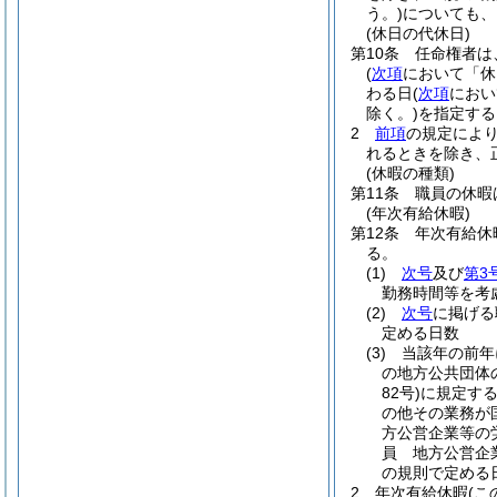
う。)
についても、
(休日の代休日)
第10条
任命権者は
(
次項
において「休
わる日
(
次項
におい
除く。)
を指定する
2
前項
の規定によ
れるときを除き、
(休暇の種類)
第11条
職員の休暇
(年次有給休暇)
第12条
年次有給休
る。
(1)
次号
及び
第3
勤務時間等を考
(2)
次号
に掲げる
定める日数
(3)
当該年の前年
の地方公共団体
82号)
に規定す
の他その業務が
方公営企業等の
員 地方公営企
の規則で定める
2
年次有給休暇
(