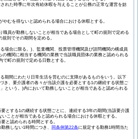
求された時季に年次有給休暇を与えることが公務の正常な運営を妨
がやむを得ないと認められる場合における休暇とする。
り職員が勤務しないことが相当である場合として町の規則で定める
の規則でその期間を定める。
とる場合に限る。)
、監査機関、投票管理機関及び諮問機関の構成員
らの機関に相当する機関の業務で当該職員団体の業務と認められる
内で町の規則で定める日数とする。
める期間にわたり日常生活を営むのに支障があるものをいう。以下
づき、要介護者の各々が当該介護を必要とする1の継続する状態ご
」という。)
内において勤務しないことが相当であると認められる
要とする1の継続する状態ごとに、連続する3年の期間
(当該要介護
ないことが相当であると認められる場合における休暇とする。
必要と認められる時間とする。
の勤務しない1時間につき、
同条例第22条
に規定する勤務1時間当た