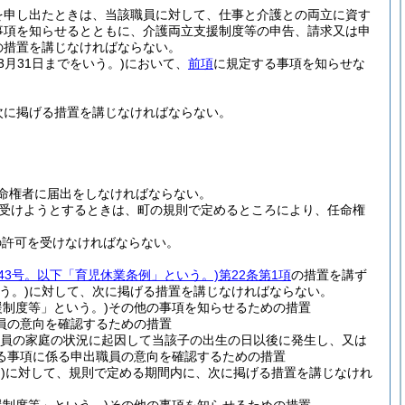
を申し出たときは、当該職員に対して、仕事と介護との両立に資す
事項を知らせるとともに、介護両立支援制度等の申告、請求又は申
の措置を講じなければならない。
3月31日までをいう。)
において、
前項
に規定する事項を知らせな
次に掲げる措置を講じなければならない。
命権者に届出をしなければならない。
受けようとするときは、町の規則で定めるところにより、任命権
の許可を受けなければならない。
第43号。以下「育児休業条例」という。)
第22条第1項
の措置を講ず
う。)
に対して、次に掲げる措置を講じなければならない。
制度等」という。)
その他の事項を知らせるための措置
員の意向を確認するための措置
員の家庭の状況に起因して当該子の出生の日以後に発生し、又は
る事項に係る申出職員の意向を確認するための措置
)
に対して、規則で定める期間内に、次に掲げる措置を講じなけれ