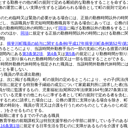
とする勤務その他の町の規則で定める断続的な勤務をすることを命ずる
務の運営に著しい支障が生ずると認められる場合として町の規則で定め
務のため臨時又は緊急の必要がある場合には、正規の勤務時間以外の時
だし、当該職員が育児短時間勤務職員等である場合にあっては、公務の
規の勤務時間以外の時間において
同項
に掲げる勤務以外の勤務をするこ
もののほか、
同項
に規定する正規の勤務時間以外の時間における勤務に
間)
は、
揖斐川町職員の給与に関する条例
(平成17年揖斐川町条例第52号)
第
めるところにより、当該時間外勤務手当の一部の支給に代わる措置の対
期間内にある
第3条第2項
、
第4条
又は
第5条
の規定により勤務時間が割り
く。)
に割り振られた勤務時間の全部又は一部を指定することができる。
り時間外勤務代休時間を指定された職員は、当該時間外勤務代休時間に
ことを要しない。
う職員の早出遅出勤務)
は、次に掲げる職員が、町の規則の定めるところにより、その子
(民法
(
同項に規定する特別養子縁組の成立について家庭裁判所に請求した者
(
員が現に監護するもの、児童福祉法
(昭和22年法律第164号)
第27条第1
れている児童その他これらに準ずる者として町の規則で定める者を含む
するために請求した場合には、公務の運営に支障がある場合を除き、町
終業の時刻を、職員が育児又は介護を行うためのものとしてあらかじめ
。)
をさせるものとする。
始期に達するまでの子のある職員
教育学校の前期課程又は特別支援学校の小学部に就学している子のある
16条第1項
に規定する日常生活を営むのに支障があるものを介護する職