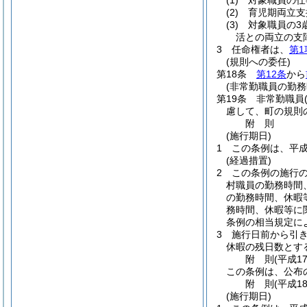
(1)
対象職員の仕
(2)
育児期両立支
(3)
対象職員の3
活との両立の支
3
任命権者は、
第1
(規則への委任)
第18条
第12条
から
(非常勤職員の勤務
第19条
非常勤職員
慮して、町の規則
附
則
(施行期日)
1
この条例は、平成
(経過措置)
2
この条例の施行
村職員の勤務時間
の勤務時間、休暇
務時間、休暇等に
条例の相当規定に
3
施行日前から引き
休暇の残日数とす
附
則
(平成1
この条例は、公布
附
則
(平成1
(施行期日)