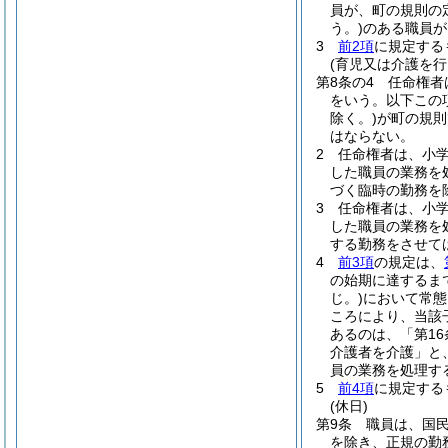
員が、町の規則の
う。)
のある職員が
3
前2項
に規定する
(育児又は介護を
第8条の4
任命権者
をいう。以下この
除く。)
が町の規則
はならない。
2
任命権者は、小
した職員の業務を
づく臨時の勤務を
3
任命権者は、小
した職員の業務を
する勤務をさせて
4
前3項
の規定は、
の始期に達するま
じ。)
において常態
ころにより、当該
あるのは、「第1
介護者を介護」と
員の業務を処理す
5
前4項
に規定する
(休日)
第9条
職員は、国
を除き、正規の勤