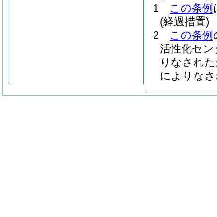
1
この条例
(経過措置)
2
この条例
活性化セン
りなされた
によりなさ