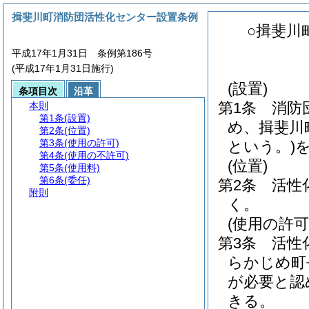
揖斐川町消防団活性化センター設置条例
○揖斐川
平成17年1月31日 条例第186号
(平成17年1月31日施行)
(設置)
条項目次
沿革
第1条
消防
本則
第1条
(設置)
め、揖斐川
第2条
(位置)
第3条
(使用の許可)
という。)
第4条
(使用の不許可)
(位置)
第5条
(使用料)
第6条
(委任)
第2条
活性
附則
く。
(使用の許可
第3条
活性
らかじめ町
が必要と認
きる。