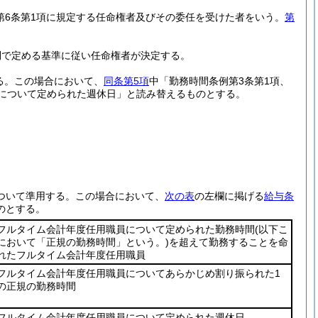
法第6条第1項に規定する任命権者及びその委任を受けた者をいう。
第
則で定める基準に従い任命権者が決定する。
る。
この場合において、
同条第5項
中「勤務時間条例第3条第1項、
員について定められた週休日」と読み替えるものとする。
ついて準用する。
この場合において、
次の表
の左欄に掲げる
給与条
のとする。
フルタイム会計年度任用職員について定められた勤務時間
(以下こ
において「正規の勤務時間」という。)
を超えて勤務することを命
れたフルタイム会計年度任用職員
フルタイム会計年度任用職員についてあらかじめ割り振られた1
の正規の勤務時間
フルタイム会計年度任用職員について定められた週休日