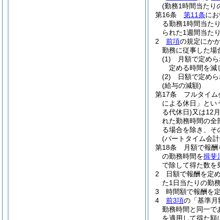
(勤務1時間当たり
第16条
第11条
にお
る勤務1時間当た
られた1週間当た
2
前項
の規定にか
勤務に従事した場
(1)
月額で定めら
定める時間を減
(2)
日額で定めら
(給与の減額)
第17条
フルタイム
による休日」とい
る代休日)
又は12
れた勤務時間の全
る場合を除き、そ
(パートタイム会計
第18条
月額で報酬
の勤務時間を
揖斐
で除して得た数を
2
日額で報酬を定
た1日当たりの勤務
3
時間額で報酬を定
4
前3項
の「基準月
勤務時間と同一で
を適用して得た額