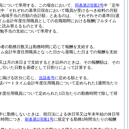
員について準用する。
この場合において、
同条第2項第2号
中「定年
項
中「それぞれの基準日現在において職員が受けるべき給料の月額
る地域手当の月額の合計額」とあるのは、「それぞれその基準日
(退
イム会計年度任用職員としての在職期間における報酬
(フルタイム
と読み替えるものとする。
勉手当の支給について準用する。
の者の勤務日数又は勤務時間に応じて報酬を支給する。
イム会計年度任用職員となった日から退職した日までの報酬を支給
又は月の末日まで支給するとき以外のときは、その報酬額は、その
し引いた日数を基礎として日割りによって計算する。
に掲げる区分に応じ、
当該各号
に定める額とする。
該パートタイム会計年度任用職員について定められた1週間当たり
年度任用職員について定められた1日当たりの勤務時間で除して得
中に勤務しないときは、祝日法による休日等又は年末年始の休日等
1時間につき、
前条第1項第1号
に規定する勤務1時間当たりの報酬