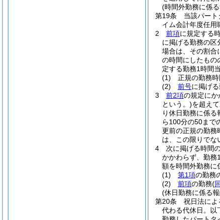
(時間外勤務に係る
第19条
当該パート
イム会計年度任用
2
前項
に規定する
に掲げる勤務の区分
場合は、その割合に
の時間にしたもの
定する勤務1時間当
(1)
正規の勤務時
(2)
前号
に掲げる
3
前2項
の規定にか
という。)
を超えて
り休日勤務に係る
ら100分の50
更前の正規の勤務
は、この限りでな
4
次に掲げる時間の
かかわらず、勤務
額を時間外勤務に
(1)
第1項
の勤務の
(2)
前項
の勤務
(
(休日勤務に係る報
第20条
祝日法によ
代わる代休日。以
勤務したパートタ