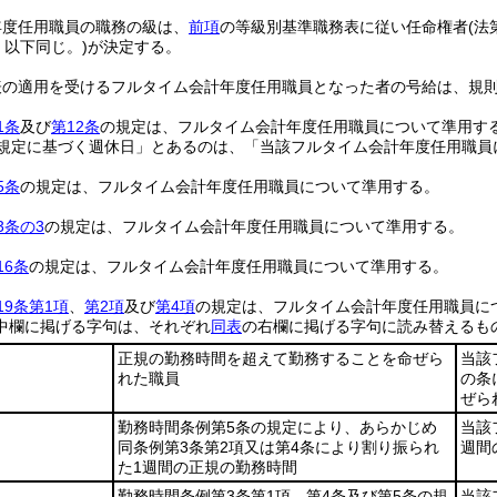
。
年度任用職員の職務の級は、
前項
の等級別基準職務表に従い任命権者
(
、以下同じ。)
が決定する。
表の適用を受けるフルタイム会計年度任用職員となった者の号給は、規
1条
及び
第12条
の規定は、フルタイム会計年度任用職員について準用す
の規定に基づく週休日」とあるのは、「当該フルタイム会計年度任用職
5条
の規定は、フルタイム会計年度任用職員について準用する。
3条の3
の規定は、フルタイム会計年度任用職員について準用する。
16条
の規定は、フルタイム会計年度任用職員について準用する。
19条第1項
、
第2項
及び
第4項
の規定は、フルタイム会計年度任用職員に
中欄に掲げる字句は、それぞれ
同表
の右欄に掲げる字句に読み替えるも
正規の勤務時間を超えて勤務することを命ぜら
当該
れた職員
の条
ぜら
勤務時間条例第5条の規定により、あらかじめ
当該
同条例第3条第2項又は第4条により割り振られ
週間
た1週間の正規の勤務時間
勤務時間条例第3条第1項、第4条及び第5条の規
当該