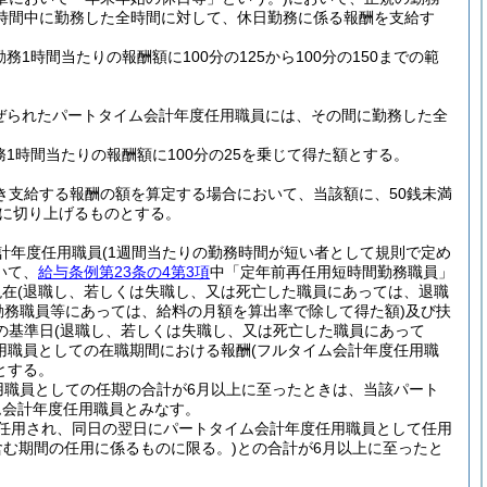
時間中に勤務した全時間に対して、休日勤務に係る報酬を支給す
務1時間当たりの報酬額に100分の125から100分の150までの範
ぜられたパートタイム会計年度任用職員には、その間に勤務した全
1時間当たりの報酬額に100分の25を乗じて得た額とする。
き支給する報酬の額を算定する場合において、当該額に、50銭未満
円に切り上げるものとする。
計年度任用職員
(1週間当たりの勤務時間が短い者として規則で定め
いて、
給与条例第23条の4第3項
中「定年前再任用短時間勤務職員」
現在
(退職し、若しくは失職し、又は死亡した職員にあっては、退職
勤務職員等にあっては、給料の月額を算出率で除して得た額)
及び扶
の基準日
(退職し、若しくは失職し、又は死亡した職員にあって
用職員としての在職期間における報酬
(フルタイム会計年度任用職
とする。
用職員としての任期の合計が6月以上に至ったときは、当該パート
ム会計年度任用職員とみなす。
任用され、同日の翌日にパートタイム会計年度任用職員として任用
含む期間の任用に係るものに限る。)
との合計が6月以上に至ったと