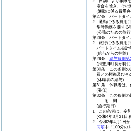
2
日額により報酬
場合を除き、その
(通勤に係る費用弁
第27条
パートタイ
2
通勤に係る費用
常時勤務を要する
(公務のための旅行
第28条
パートタイ
2
旅行に係る費用
パートタイム会計
(給与からの控除)
第29条
給与条例第
(揖斐川町長が特
第30条
この条例の
員との権衡及びそ
(休職者の給与)
第31条
休職者は、
(委任)
第32条
この条例の
附
則
(施行期日)
1
この条例は、令和
(令和4年3月31
2
令和2年4月1日
同項
中「100分の1