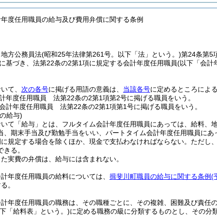
計年度任用職員の給与及び費用弁償に関する条例
、地方公務員法
(昭和25年法律第261号。以下「法」という。)
第24条第
定に基づき、法第22条の2第1項に規定する会計年度任用職員
(以下「会計
。
おいて、
次の各号
に掲げる用語の意義は、
当該各号
に定めるところによ
計年度任用職員 法第22条の2第1項第2号に掲げる職員をいう。
会計年度任用職員 法第22条の2第1項第1号に掲げる職員をいう。
の給与)
おいて「給与」とは、フルタイム会計年度任用職員にあっては、給料、
当、期末手当及び勤勉手当をいい、パートタイム会計年度任用職員にあ
例に規定する場合を除くほか、現金で支払わなければならない。
ただし
できる。
じた実費の弁償は、給与には含まれない。
会計年度任用職員の給料については、
揖斐川町職員の給与に関する条例
する。
会計年度任用職員の職務は、その職種ごとに、その複雑、困難及び責任
以下「給料表」という。)
に定める職務の級に分類するものとし、その分