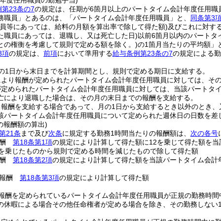
計年度任用職員の勤勉手当)
第23条の7
の規定は、任期が6箇月以上のパートタイム会計年度任用職
務職員」とあるのは、「パートタイム会計年度任用職員」と、
同条第3
職員等にあっては、給料の月額を算出率で除して得た額)
及びこれに対す
た職員にあっては、退職し、又は死亡した日)
以前6箇月以内のパートタ
との権衡を考慮して規則で定める額を除く。)
の1箇月当たりの平均額」
3項
の規定は、
前項
において準用する
給与条例第23条の7
の規定による勤
の1日から末日までを計算期間とし、規則で定める期日に支給する。
により報酬が定められたパートタイム会計年度任用職員に対しては、そ
が定められたパートタイム会計年度任用職員に対しては、当該パートタ
亡により退職した場合は、その月の末日までの報酬を支給する。
り報酬を支給する場合であって、月の1日から支給するとき以外のとき、
該パートタイム会計年度任用職員について定められた週休日の日数を差
の報酬額の算出)
第21条
まで及び
次条
に規定する勤務1時間当たりの報酬額は、
次の各号
報酬
第18条第1項
の規定により計算して得た額に12を乗じて得た額を当
2を乗じたものから規則で定める時間を減じたもので除して得た額
報酬
第18条第2項
の規定により計算して得た額を当該パートタイム会計
る報酬
第18条第3項
の規定により計算して得た額
報酬を定められているパートタイム会計年度任用職員が正規の勤務時間
の休暇による場合その他任命権者が定める場合を除き、その勤務しない