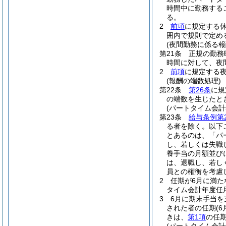
時間中に勤務する
る。
2
前項
に規定する
囲内で規則で定め
(夜間勤務に係る報
第21条
正規の勤務
時間に対して、夜
2
前項
に規定する
(報酬の端数処理)
第22条
第26条
に規
の端数を生じたと
(パートタイム会
第23条
給与条例第2
る者を除く。以下
とあるのは、「パ
し、若しくは失職
養手当の月額並び
は、退職し、若し
員との権衡を考慮
2
任期が6月に満た
タイム会計年度任
3
6月に期末手当
された者の任期
(
きは、
第1項
の任