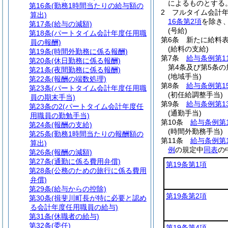
によるものとする
第16条
(勤務1時間当たりの給与額の
2
フルタイム会計
算出)
16条第2項
を除き
第17条
(給与の減額)
(号給)
第18条
(パートタイム会計年度任用職
第6条
新たに給料
員の報酬)
(給料の支給)
第19条
(時間外勤務に係る報酬)
第7条
給与条例第1
第20条
(休日勤務に係る報酬)
第4条及び第5条
第21条
(夜間勤務に係る報酬)
(地域手当)
第22条
(報酬の端数処理)
第8条
給与条例第1
第23条
(パートタイム会計年度任用職
(初任給調整手当)
員の期末手当)
第9条
給与条例第1
第23条の2
(パートタイム会計年度任
(通勤手当)
用職員の勤勉手当)
第10条
給与条例第
第24条
(報酬の支給)
(時間外勤務手当)
第25条
(勤務1時間当たりの報酬額の
第11条
給与条例第
算出)
例
の規定中
同表
の
第26条
(報酬の減額)
第27条
(通勤に係る費用弁償)
第19条第1項
第28条
(公務のための旅行に係る費用
弁償)
第29条
(給与からの控除)
第19条第2項
第30条
(揖斐川町長が特に必要と認め
る会計年度任用職員の給与)
第31条
(休職者の給与)
第32条
(委任)
第19条第4項