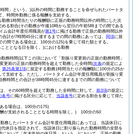
務時間」という。)
以外の時間に勤務することを命ぜられたパートタ
て、時間外勤務に係る報酬を支給する。
る勤務1時間当たりの報酬額に正規の勤務時間以外の時間にした次
定める割合
(その勤務が午後10時から翌日の午前5時までの間である
イム会計年度任用職員が
第1号
に掲げる勤務で正規の勤務時間以外
合計が7時間45分に達するまでの間の勤務にあっては、
同項
に規
の間である場合は、100分の125)
を乗じて得た額とする。
こととなる日を除く。)
における勤務
の勤務時間
(以下この項において「割振り変更前の正規の勤務時間」
変更前の正規の勤務時間を超えて勤務した全時間
(
次条
の規定によ
、
第25条第1項
に規定する勤務1時間当たりの報酬額に100分の25か
して支給する。
ただし、パートタイム会計年度任用職員が割振り変
務時間との合計が38時間45分に達するまでの間の勤務について
は、その60時間を超えて勤務した全時間に対して、
前3項
の規定に
の各号
に掲げる区分に応じて、
当該各号
に定める割合を乗じて得た
る場合は、100分の175)
酬が支給されることとなる時間を除く。)
100分の50
を勤務したパートタイム会計年度任用職員にあっては、当該休日に
(代休日を指定されて、当該休日に割り振られた勤務時間の全部を
章において「年末年始の休日等」という。)
において、正規の勤務