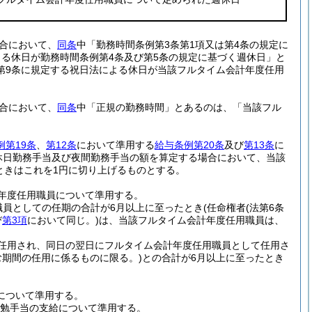
合において、
同条
中「勤務時間条例第3条第1項又は第4条の規定に
る休日が勤務時間条例第4条及び第5条の規定に基づく週休日」と
第9条に規定する祝日法による休日が当該フルタイム会計年度任用
合において、
同条
中「正規の勤務時間」とあるのは、「当該フル
例第19条
、
第12条
において準用する
給与条例第20条
及び
第13条
に
休日勤務手当及び夜間勤務手当の額を算定する場合において、当該
ときはこれを1円に切り上げるものとする。
年度任用職員について準用する。
職員としての任期の合計が6月以上に至ったとき
(任命権者
(法第6条
び
第3項
において同じ。)
は、当該フルタイム会計年度任用職員は、
任用され、同日の翌日にフルタイム会計年度任用職員として任用さ
む期間の任用に係るものに限る。)
との合計が6月以上に至ったとき
について準用する。
勉手当の支給について準用する。