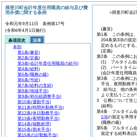
揖斐川町会計年度任用職員の給与及び費
用弁償に関する条例
○揖斐川町会
令和元年9月11日 条例第17号
(趣旨)
(令和6年4月1日施行)
第1条
この条例は
204条第3項の規
条項目次
沿革
定めるものとする
本則
(定義)
第1条
(趣旨)
第2条
この条例に
第2条
(定義)
(1)
フルタイム会
第3条
(会計年度任用職員の給与)
(2)
パートタイム
第4条
(給料)
(会計年度任用職員
第5条
(職務の級)
第3条
この条例に
第6条
(号給)
手当、夜間勤務手
第7条
(給料の支給)
2
給与は、他の条
第8条
(地域手当)
より支払うことが
第9条
(初任給調整手当)
3
公務について生
第10条
(通勤手当)
(給料)
第11条
(時間外勤務手当)
第4条
フルタイム
第12条
(休日勤務手当)
1項
の規定を準用
第13条
(夜間勤務手当)
(職務の級)
第14条
(端数処理)
第5条
フルタイム
第15条
(期末手当)
規定する給料表
(
第15条の2
(勤勉手当)