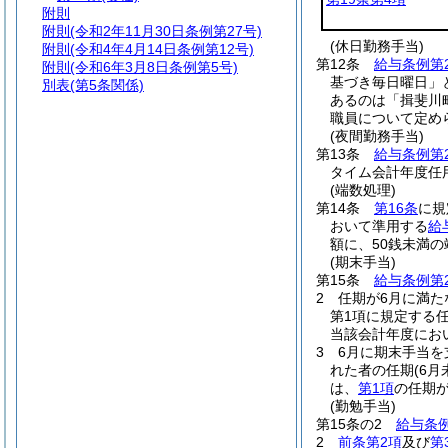
附則
附則
(令和2年11月30日条例第27号)
(休日勤務手当)
附則
(令和4年4月14日条例第12号)
第12条
給与条例第
附則
(令和6年3月8日条例第5号)
基づき毎日曜日」
別表
(第5条関係)
あるのは「揖斐川
職員について定め
(夜間勤務手当)
第13条
給与条例第
タイム会計年度任
(端数処理)
第14条
第16条
に規
おいて準用する
給
額に、50銭未満
(期末手当)
第15条
給与条例第2
2
任期が6月に満た
第1項に規定する
当該会計年度にお
3
6月に期末手当
れた者の任期
(6
は、
第1項
の任期
(勤勉手当)
第15条の2
給与条例
2
前条第2項
及び
第