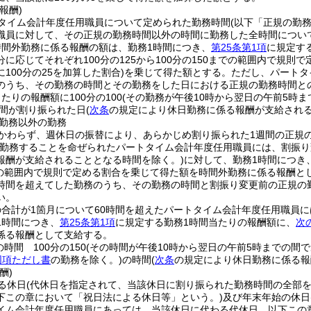
報酬)
タイム会計年度任用職員について定められた勤務時間
(以下「正規の勤
職員に対して、その正規の勤務時間以外の時間に勤務した全時間につい
時間外勤務に係る報酬の額は、勤務1時間につき、
第25条第1項
に規定す
に応じてそれぞれ100分の125から100分の150までの範囲内で規則で
100分の25を加算した割合)
を乗じて得た額とする。
ただし、パートタ
のうち、その勤務の時間とその勤務をした日における正規の勤務時間との
たりの報酬額に100分の100
(その勤務が午後10時から翌日の午前5時まで
間が割り振られた日
(
次条
の規定により休日勤務に係る報酬が支給される
勤務以外の勤務
かわらず、週休日の振替により、あらかじめ割り振られた1週間の正規
勤務することを命ぜられたパートタイム会計年度任用職員には、割振り
報酬が支給されることとなる時間を除く。)
に対して、勤務1時間につき
までの範囲内で規則で定める割合を乗じて得た額を時間外勤務に係る報酬と
時間を超えてした勤務のうち、その勤務の時間と割振り変更前の正規の勤
い。
合計が1箇月について60時間を超えたパートタイム会計年度任用職員に
1時間につき、
第25条第1項
に規定する勤務1時間当たりの報酬額に、
次
係る報酬として支給する。
時間 100分の150
(その時間が午後10時から翌日の午前5時までの間であ
同項ただし書
の勤務を除く。)
の時間
(
次条
の規定により休日勤務に係る報
酬)
る休日
(代休日を指定されて、当該休日に割り振られた勤務時間の全部
下この章において「祝日法による休日等」という。)
及び年末年始の休日
イム会計年度任用職員にあっては、当該休日に代わる代休日。以下この