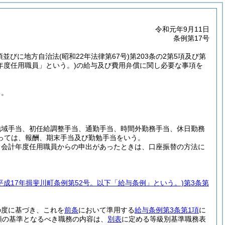
令和元年9月11日
条例第17号
5項並びに地方自治法
(昭和22年法律第67号)
第203条の2第5項及び第
年度任用職員」という。)
の給与及び費用弁償に関し必要な事項を
る。
地域手当、初任給調整手当、通勤手当、時間外勤務手当、休日勤務
っては、報酬、期末手当及び勤勉手当をいう。
、会計年度任用職員からの申出があったときは、口座振替の方法に
(平成17年揖斐川町条例第52号。以下「給与条例」という。)
第3条第
の度に基づき、これを
前条
において準用する
給与条例第3条第1項
に
類の基準となるべき職務の内容は、
別表
に定める等級別基準職務表