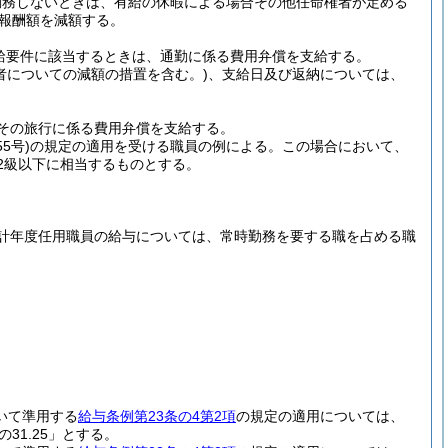
勤務しないときは、有給の休暇による場合その他任命権者が定める
の報酬額を減額する。
給要件に該当するときは、通勤に係る費用弁償を支給する。
者についての減額の措置を含む。)
、支給日及び返納については、
その旅行に係る費用弁償を支給する。
5号)
の規定の適用を受ける職員の例による。
この場合において、
2級以下に相当するものとする。
計年度任用職員の給与については、常時勤務を要する職を占める職
いて準用する
給与条例第23条の4第2項
の規定の適用については、
の31.25」とする。