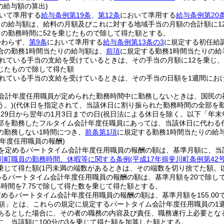
の給与額の算出)
いて準用する
給与条例第19条
、
第12条
において準用する
給与条例第20
りの給与額は、給料の月額及びこれに対する地域手当の月額の合計額に1
りの勤務時間に52を乗じたもので除して得た額とする。
かわらず、
第9条
において準用する
給与条例第13条の3
に規定する初任給
合の勤務1時間当たりの給与額は、
前項
に規定する勤務1時間当たりの給
れている手当の支給を受けているときは、その手当の月額に12を乗じ、
じたもので除して得た額
れている手当の支給を受けているときは、その手当の日額を1週間にお
会計年度任用職員が定められた勤務時間中に勤務しないときは、国民の
う。)
(代休日を指定されて、当該休日に割り振られた勤務時間の全部を
月29日から翌年の1月3日までの日
(祝日法による休日を除く。以下「年末
部を勤務したフルタイム会計年度任職員にあっては、当該休日に代わる代
の勤務しない1時間につき、
前条第1項
に規定する勤務1時間当たりの給
年度任用職員の報酬)
を定めるパートタイム会計年度任用職員の報酬の額は、基準月額に、当
川町職員の勤務時間、休暇等に関する条例
(平成17年揖斐川町条例第4
乗じて得た額
(1円未満の端数があるときは、その端数を切り捨てた額。
めるパートタイム会計年度任用職員の報酬の額は、基準月額を20で除し
時間を7.75で除して得た数を乗じて得た額とする。
めるパートタイム会計年度任用職員の報酬の額は、基準月額を155.00
額」とは、これらの規定に規定するパートタイム会計年度任用職員の1
あるとした場合に、その者の職務の内容及び責任、職務遂行上必要とな
に、当該額に100分の3を乗じて得た額を加算した額とする。