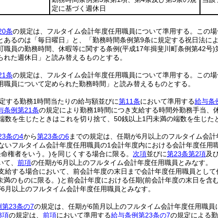
定に基づく週休日
20条
の規定は、フルタイム会計年度任用職員について準用する。
この場
とあるのは「毎日曜日」と、「勤務時間条例第9条に規定する祝日法によ
町職員の勤務時間、休暇等に関する条例
(平成17年揖斐川町条例第42号)
られた週休日」と読み替えるものとする。
21条
の規定は、フルタイム会計年度任用職員について準用する。
この場
用職員について定められた勤務時間」と読み替えるものとする。
定する勤務1時間当たりの給与額並びに
第11条
において準用する
給与条
与条例第21条
の規定により勤務1時間につき支給する時間外勤務手当、
の端数を生じたときはこれを切り捨て、50銭以上1円未満の端数を生じた
3条の4
から
第23条の6
までの規定は、任期が6月以上のフルタイム会計
ないフルタイム会計年度任用職員の1会計年度内における会計年度任用
任命権者をいう。)
を同じくする場合に限る。
次項
並びに
第23条第2項
及
いて、
前項
の任期が6月以上のフルタイム会計年度任用職員とみなす。
を支給する場合において、前会計年度の末日まで会計年度任用職員として
月未満のものに限る。)
と前会計年度における任期
(前会計年度の末日を含
が6月以上のフルタイム会計年度任用職員とみなす。
第23条の7
の規定は、任期が6箇月以上のフルタイム会計年度任用職員
3項
の規定は、
前項
において準用する
給与条例第23条の7
の規定による勤