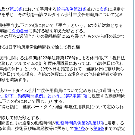
条
及び
第13条
において準用する
給与条例第21条
並びに
次条
に規定す
2を乗じ、その額を当該フルタイム会計年度任用職員について定め
調整手当
(以下この項において「手当」という。)
の支給対象となる
与額に
次の各号
に掲げる額を加えた額とする。
その額を1週間当たりの勤務時間に52を乗じたものから町の規定で
ける1日平均所定労働時間数で除して得た額
祝日に関する法律
(昭和23年法律第178号)
による休日
(以下「祝日法
勤務したフルタイム会計年度任用職員にあっては、当該休日に代わ
年始の休日」という。)
(代休日を指定されて、当該休日に割り振ら
休日)
である場合、有給の休暇による場合その他任命権者が定め
与額を減額する。
該パートタイム会計年度任用職員について定められた1週間当たり
2号。以下「勤務時間条例」という。)
第2条第1項
に規定する勤務時間
以下この条において同じ。)
とする。
て得た額に、当該パートタイム会計年度任用職員について定められ
で除して得た額とする。
週間当たりの通常の勤務時間が
勤務時間条例第2条第1項
に規定する
る知識、技術及び職務経験等に照らして
第4条
から
第6条
までの規定