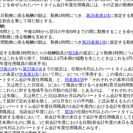
ことを命ぜられたパートタイム会計年度任用職員には、その正規の勤務
休日勤務に係る報酬の額は、勤務1時間につき、
第25条第1項
に規定する勤
る割合を乗じて得た額とする。
酬)
時間として、午後10時から翌日の午前5時までの間に勤務することを命
間勤務に係る報酬を支給する。
夜間勤務に係る報酬の額は、勤務1時間につき
第25条第1項
に規定する勤務
定する勤務1時間当たりの報酬額及び
前3条
の規定により勤務1時間につ
きはこれを切り捨て、50銭以上1円未満の端数を生じたときはこれを1
計年度任用職員の期末手当)
3条の4
から
第23条の6
までの規定は、任期が6月以上のパートタイム会
この条及び
次条第1項
において同じ。)
について準用する。
この場合にお
ートタイム会計年度任用職員」と、
同条第4項
中「それぞれその基準日
し、又は死亡した日現在。)
において職員が受けるべき給料
(育児短時間
にこれらに対する地域手当の月額の合計額」とあるのは、「それぞれそ
くは失職し、又は死亡した日)
以前6か月以内のパートタイム会計年度任
して規則で定める額を除く。)
の1月当たりの平均額」と読み替えるもの
ないパートタイム会計年度任用職員の1会計年度内における会計年度任
用職員は、当該会計年度において、
前項
の任期が6月以上のパートタイ
を支給する場合において、前会計年度の末日まで会計年度任用職員として
6月未満のものに限る。)
と前会計年度における任期
(前会計年度の末日を
期が6月以上のパートタイム会計年度任用職員とみなす。