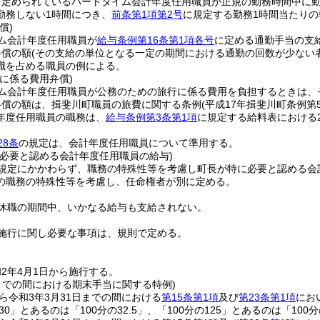
を定められているパートタイム会計年度任用職員が正規の勤務時間中に
勤務しない1時間につき、
前条第1項第2号
に規定する勤務1時間当たり
償)
ム会計年度任用職員が
給与条例第16条第1項各号
に定める通勤手当の支
弁償の額
(その支給の単位となる一定の期間における通勤の回数が少ない
職を占める職員の例による。
に係る費用弁償)
ム会計年度任用職員が公務のための旅行に係る費用を負担するときは、
弁償の額は、揖斐川町職員の旅費に関する条例
(平成17年揖斐川町条例第5
年度任用職員の職務は、
給与条例第3条第1項
に規定する給料表における
28条
の規定は、会計年度任用職員について準用する。
に必要と認める会計年度任用職員の給与)
規定にかかわらず、職務の特殊性等を考慮し町長が特に必要と認める会
の職務の特殊性等を考慮し、任命権者が別に定める。
休職の期間中、いかなる給与も支給されない。
施行に関し必要な事項は、規則で定める。
2年4月1日から施行する。
日までの間における期末手当に関する特例)
から令和3年3月31日までの間における
第15条第1項
及び
第23条第1項
にお
30」とあるのは「100分の32.5」、「100分の125」とあるのは「100分