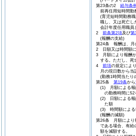
(パートタイム会
第23条の2
給与条例
前再任用短時間勤
(育児短時間勤務
職し、又は死亡し
会計年度任用職員
2
前条第2項
及び
第
(報酬の支給)
第24条
報酬は、月
2
日額又は時間額
3
月額により報酬
する。
ただし、死
4
前項
の規定によ
月の現日数から当
(勤務1時間当たり
第25条
第19条
から
(1)
月額による
の勤務時間に5
(2)
日額による
た額
(3)
時間額によ
(報酬の減額)
第26条
月額により
である場合、有給
額を減額する。