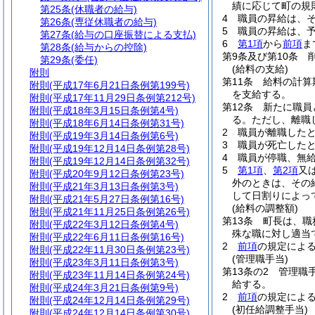
績に応じて町の規
第25条
(休職者の給与)
4
職員の昇給は、
第26条
(専従休職者の給与)
5
職員の昇給は、
第27条
(給与の口座振替による支払)
6
第1項
から
前項
ま
第28条
(給与からの控除)
第9条及び第10条
第29条
(委任)
(給料の支給)
附則
第11条
給料の計算
附則
(平成17年6月21日条例第199号)
を支給する。
附則
(平成17年11月29日条例第212号)
第12条
新たに職員
附則
(平成18年3月15日条例第4号)
る。
ただし、離職
附則
(平成18年6月14日条例第31号)
2
職員が離職した
附則
(平成19年3月14日条例第6号)
3
職員が死亡した
附則
(平成19年12月14日条例第28号)
4
職員が停職、無
附則
(平成19年12月14日条例第32号)
5
第1項
、
第2項
又
附則
(平成20年9月12日条例第23号)
外のときは、その
附則
(平成21年3月13日条例第3号)
して日割りによっ
附則
(平成21年5月27日条例第16号)
(給料の調整額)
附則
(平成21年11月25日条例第26号)
第13条
町長は、職
附則
(平成22年3月12日条例第4号)
殊な職に対し適当
附則
(平成22年6月11日条例第16号)
2
前項
の規定による
附則
(平成22年11月30日条例第23号)
(管理職手当)
附則
(平成23年3月11日条例第3号)
第13条の2
管理職
附則
(平成23年11月14日条例第24号)
給する。
附則
(平成24年3月21日条例第9号)
2
前項
の規定による
附則
(平成24年12月14日条例第29号)
(初任給調整手当)
附則
(平成24年12月14日条例第30号)