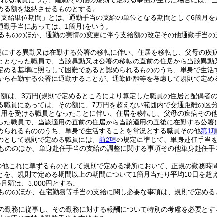
される職員につき、離職その他の規則で定める事由が生じた場合には、
める額を返納させるものとする。
「支給単位期間」とは、通勤手当の支給の単位となる期間として6箇月を
通勤手当にあっては、1箇月)
をいう。
るもののほか、通勤の実情の変更に伴う支給額の改定その他通勤手当の
異にする異動又は在勤する公署の移転に伴い、住居を移転し、父母の疾
ととなった職員で、当該異動又は公署の移転の直前の住居から当該異動
定める基準に照らして困難であると認められるもののうち、単身で生活
から在勤する公署に通勤することが、通勤距離等を考慮して規則で定め
額は、3万円
(規則で定めるところにより算定した職員の住居と配偶者
る職員にあっては、その額に、7万円を超えない範囲内で交通距離の区分
適用を受ける職員となったことに伴い、住居を移転し、父母の疾病その
った職員で、当該適用の直前の住居から当該適用の直後に在勤する公署
められるもののうち、単身で生活することを常況とする職員その他
第1
のとして規則で定める職員には、
前2項
の規定に準じて、単身赴任手当
もののほか、単身赴任手当の支給の調整に関する事項その他単身赴任手
の他これに準ずるものとして規則で定める場所において、正規の勤務時
とを、規則で定める期間以上の期間について1箇月当たり平均10日を超
月額は、3,000円とする。
もののほか、在宅勤務等手当の支給に関し必要な事項は、規則で定める
の勤務に従事し、その勤務に対する報酬について特別の考慮を必要とす