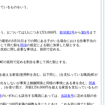
けているものをいう。
う。)
については1人につき1万3,000円、
前項第2号
から
第5号
まで
の最初の3月31日までの間にある子がいる場合における扶養手当の
乗じて得た額を
同項
の規定による額に加算した額とする。
の支給に関し必要な事項は、規則で定める。
で町の規則で定める割合を乗じて得た額とする。
円を超える家賃
(使用料を含む。以下同じ。)
を支払っている職員
(町が
届出をしないが事実上婚姻関係と同様の事情にある者を含む。
同条
。)
を借り受け、月額1万6,000円を超える家賃を支払っているもの
号
のいずれにも該当する職員にあっては、
当該各号
に定める額の合
その額に100円未満の端数を生じたときは、これを切り捨てた額)
に