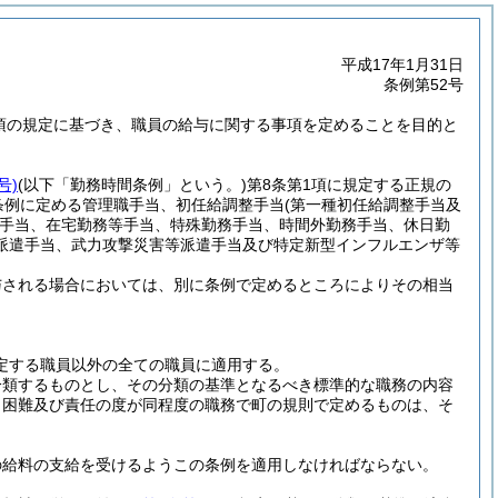
平成17年1月31日
条例第52号
5項の規定に基づき、職員の給与に関する事項を定めることを目的と
号)
(以下「勤務時間条例」という。)
第8条第1項に規定する正規の
条例に定める管理職手当、初任給調整手当
(第一種初任給調整手当及
手当、在宅勤務等手当、特殊勤務手当、時間外勤務手当、休日勤
派遣手当、武力攻撃災害等派遣手当及び特定新型インフルエンザ等
与される場合においては、別に条例で定めるところによりその相当
定する職員以外の全ての職員に適用する。
分類するものとし、その分類の基準となるべき標準的な職務の内容
、困難及び責任の度が同程度の職務で町の規則で定めるものは、そ
の給料の支給を受けるようこの条例を適用しなければならない。