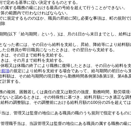
則で定める基準に従い決定するものとする。
その属する職務の級における最高の号給を超えて行うことができない。
予算の範囲内で行わなければならない。
でに規定するもののほか、職員の昇給に関し必要な事項は、町の規則で
削除
期間
(以下「給与期間」という。)
は、月の1日から末日までとし、給料
となった者には、その日から給料を支給し、昇給、降給等により給料額
した公務員が即日職員になったときは、その翌日から支給する。
ときは、その日まで給料を支給する。
ときは、その月まで給料を支給する。
給休暇又は休職の終了により職務に復帰したときは、その日から給料を
は
前項
の規定により給料を支給する場合であって、給与期間の初日から
給料額は、その給与期間の現日数から勤務時間条例第3条第1項、第4条
て計算する。
務の複雑、困難若しくは責任の度又は勤労の強度、勤務時間、勤労環境
でないと認めるときは、その特殊性に基づき、給料月額につき適正な調
給料の調整額は、その調整前における給料月額の100分の25を超えて
手当は、管理又は監督の地位にある職員の職のうち規則で指定するもの
管理職手当は、当該管理又は監督の地位にある職員の属する職務の級にお