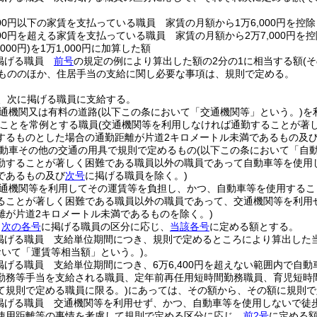
000円以下の家賃を支払っている職員 家賃の月額から1万6,000円を控
000円を超える家賃を支払っている職員 家賃の月額から2万7,000円を
000円)
を1万1,000円に加算した額
掲げる職員
前号
の規定の例により算出した額の2分の1に相当する額
(
もののほか、住居手当の支給に関し必要な事項は、規則で定める。
、次に掲げる職員に支給する。
通機関又は有料の道路
(以下この条において「交通機関等」という。)
を
ことを常例とする職員
(交通機関等を利用しなければ通勤することが著
するものとした場合の通勤距離が片道2キロメートル未満であるもの及
動車その他の交通の用具で規則で定めるもの
(以下この条において「自
勤することが著しく困難である職員以外の職員であって自動車等を使用
であるもの及び
次号
に掲げる職員を除く。)
通機関等を利用してその運賃等を負担し、かつ、自動車等を使用するこ
ることが著しく困難である職員以外の職員であって、交通機関等を利用
離が片道2キロメートル未満であるものを除く。)
、
次の各号
に掲げる職員の区分に応じ、
当該各号
に定める額とする。
掲げる職員 支給単位期間につき、規則で定めるところにより算出した
おいて「運賃等相当額」という。)
。
掲げる職員 支給単位期間につき、6万6,400円を超えない範囲内で自
勤務等手当を支給される職員、定年前再任用短時間勤務職員、育児短時
て規則で定める職員に限る。)
にあっては、その額から、その額に規則で
掲げる職員 交通機関等を利用せず、かつ、自動車等を使用しないで徒
使用距離等の事情を考慮して規則で定める区分に応じ、
前2号
に定める