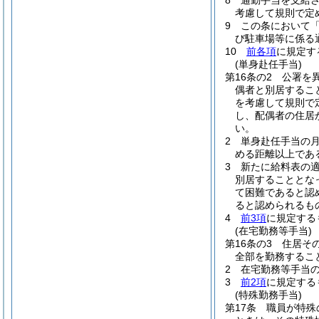
8
通勤手当を支給
考慮して規則で定
9
この条において
び駐車場等に係る
10
前各項
に規定す
(単身赴任手当)
第16条の2
公署を
偶者と別居するこ
を考慮して規則で
し、配偶者の住居
い。
2
単身赴任手当の月
める距離以上であ
3
新たに給料表の
別居することとな
て困難であると認
ると認められるも
4
前3項
に規定する
(在宅勤務等手当)
第16条の3
住居そ
全部を勤務するこ
2
在宅勤務等手当の
3
前2項
に規定する
(特殊勤務手当)
第17条
職員が特殊