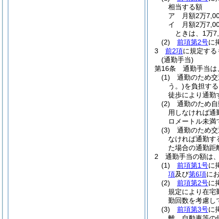
相当する額
ア
月額2万7,
イ
月額2万7,
ときは、1万7,
(2)
前項第2号
に
3
前2項
に規定する
(通勤手当)
第16条
通勤手当は
(1)
通勤のため交
う。)
を負担する
徒歩により通勤
(2)
通勤のため自
用しなければ通
ロメートル未満
(3)
通勤のため交
なければ通勤す
た場合の通勤距
2
通勤手当の額は
(1)
前項第1号
に
項
及び
第6項
に
(2)
前項第2号
に
規定により在宅
勤回数を考慮し
(3)
前項第3号
に
離、自動車等の