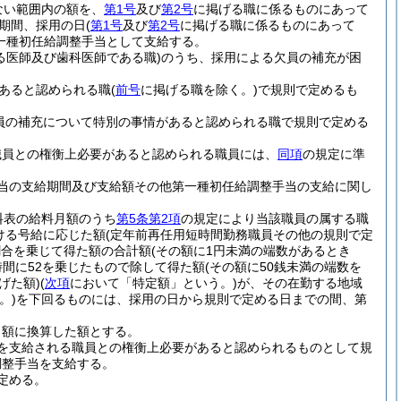
ない範囲内の額を、
第1号
及び
第2号
に掲げる職に係るものにあって
期間、採用の日
(
第1号
及び
第2号
に掲げる職に係るものにあって
一種初任給調整手当として支給する。
る医師及び歯科医師である職)
のうち、採用による欠員の補充が困
あると認められる職
(
前号
に掲げる職を除く。)
で規則で定めるも
員の補充について特別の事情があると認められる職で規則で定める
職員との権衡上必要があると認められる職員には、
同項
の規定に準
当の支給期間及び支給額その他第一種初任給調整手当の支給に関し
料表の給料月額のうち
第5条第2項
の規定により当該職員の属する職
ける号給に応じた額
(定年前再任用短時間勤務職員その他の規則で定
割合を乗じて得た額の合計額
(その額に1円未満の端数があるとき
時間に52を乗じたもので除して得た額
(その額に50銭未満の端数を
げた額)
(
次項
において「特定額」という。)
が、その在勤する地域
。)
を下回るものには、採用の日から規則で定める日までの間、第
月額に換算した額とする。
を支給される職員との権衡上必要があると認められるものとして規
調整手当を支給する。
定める。