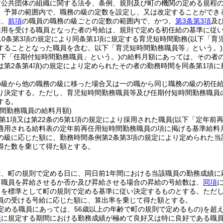
方公共団体の組織に関する法令、条例、規則及び町の機関の定める規程
、予算の範囲内で、職務の級の定数を設定し、又は改定することができ
は、
前項
の職員の職務の級ごとの定数の範囲内で、かつ、
第3条第3項
及
適用を受ける職員となった者の号給は、規則で定める初任給の基準に従
10条第3項の規定により同条第1項に規定する育児短時間勤務
(以下「育
することとなった職員を含む。以下「育児短時間勤務職員等」という。)
以下「任期付短時間勤務職員」という。)
の給料月額にあっては、その者の
第2条第4項)
の規定により定められたその者の勤務時間を同条第1項に
の級から他の職務の級に移った場合又は一の職から同じ職務の級の初任
り決定する。
ただし、育児短時間勤務職員等及び任期付短時間勤務職員
する。
間勤務職員の給料月額)
4第1項又は第22条の5第1項の規定により採用された職員
(以下「定年前
適用される給料表の定年前再任用短時間勤務職員の項に掲げる基準給料
の級に応じた額に、勤務時間条例第2条第3項の規定により定められた当
得た数を乗じて得た額とする。
は、町の規則で定める日に、同日前1年間における当該職員の勤務成績に
り職員を昇給させるか否か及び昇給させる場合の昇給の号給数は、
同項
とを標準として町の規則で定める基準に従い決定するものとする。
ただ
員の受ける号給に応じた額に、算出率を乗じて得た額とする。
定める職員にあっては、56歳以上の年齢で町の規則で定めるもの)
を超
項
に規定する期間における勤務成績が極めて良好又は特に良好である職