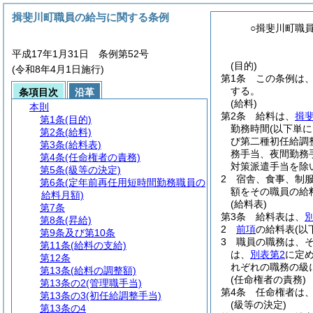
揖斐川町職員の給与に関する条例
○揖斐川町職
平成17年1月31日 条例第52号
(目的)
(令和8年4月1日施行)
第1条
この条例は
する。
条項目次
沿革
(給料)
本則
第2条
給料は、
揖
第1条
(目的)
勤務時間
(以下単
第2条
(給料)
び第二種初任給調
第3条
(給料表)
務手当、夜間勤務
第4条
(任命権者の責務)
対策派遣手当を除
第5条
(級等の決定)
2
宿舎、食事、制
第6条
(定年前再任用短時間勤務職員の
額をその職員の給
給料月額)
(給料表)
第7条
第3条
給料表は、
第8条
(昇給)
2
前項
の給料表
(以
第9条及び第10条
3
職員の職務は、
第11条
(給料の支給)
は、
別表第2
に定
第12条
れぞれの職務の級
第13条
(給料の調整額)
(任命権者の責務)
第13条の2
(管理職手当)
第4条
任命権者は
第13条の3
(初任給調整手当)
(級等の決定)
第13条の4