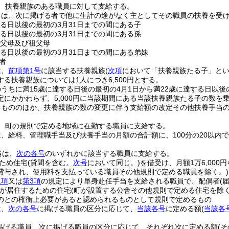
、扶養親族のある職員に対して支給する。
とは、次に掲げる者で他に生計の途がなく主としてその職員の扶養を受
する日以後の最初の3月31日までの間にある子
する日以後の最初の3月31日までの間にある孫
の父母及び祖父母
する日以後の最初の3月31日までの間にある弟妹
者
は、
前項第1号
に該当する扶養親族
(
次項
において「扶養親族たる子」とい
る扶養親族については1人につき6,500円とする。
うちに満15歳に達する日後の最初の4月1日から満22歳に達する日以後
定にかかわらず、5,000円に当該期間にある当該扶養親族たる子の数を
るもののほか、扶養親族の数の変更に伴う支給額の改定その他扶養手当
、町の規則で定める地域に在勤する職員に支給する。
、給料、管理職手当及び扶養手当の月額の合計額に、100分の20以内
当は、
次の各号
のいずれかに該当する職員に支給する。
ため住宅
(貸間を含む。
次号
において同じ。)
を借受け、月額1万6,000
貸与され、使用料を支払っている職員その他規則で定める職員を除く。)
1項
又は
第3項
の規定により単身赴任手当を支給される職員で、配偶者
(
が居住するための住宅
(町が設置する公舎その他規則で定める住宅を除く
のとの権衡上必要があると認められるものとして規則で定めるもの
は、
次の各号
に掲げる職員の区分に応じて、
当該各号
に定める額
(
当該各
掲げる職員 次に掲げる職員の区分に応じて、それぞれ次に定める額
(