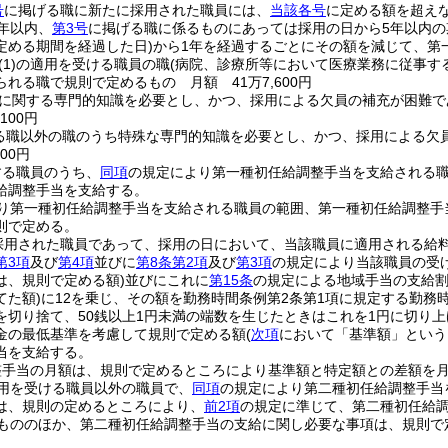
号
に掲げる職に新たに採用された職員には、
当該各号
に定める額を超え
年以内、
第3号
に掲げる職に係るものにあっては採用の日から5年以内の
定める期間を経過した日)
から1年を経過するごとにその額を減じて、第
(1)
の適用を受ける職員の職
(病院、診療所等において医療業務に従事す
れる職で規則で定めるもの 月額 41万7,600円
に関する専門的知識を必要とし、かつ、採用による欠員の補充が困難で
100円
る職以外の職のうち特殊な専門的知識を必要とし、かつ、採用による欠
00円
する職員のうち、
同項
の規定により第一種初任給調整手当を支給される
給調整手当を支給する。
り第一種初任給調整手当を支給される職員の範囲、第一種初任給調整手
則で定める。
採用された職員であって、採用の日において、当該職員に適用される給
第3項
及び
第4項
並びに
第8条第2項
及び
第3項
の規定により当該職員の受
は、規則で定める額)
並びにこれに
第15条
の規定による地域手当の支給
てた額)
に12を乗じ、その額を勤務時間条例第2条第1項に規定する勤務
を切り捨て、50銭以上1円未満の端数を生じたときはこれを1円に切り上
金の最低基準を考慮して規則で定める額
(
次項
において「基準額」という
当を支給する。
整手当の月額は、規則で定めるところにより基準額と特定額との差額を
用を受ける職員以外の職員で、
同項
の規定により第二種初任給調整手当
は、規則の定めるところにより、
前2項
の規定に準じて、第二種初任給
もののほか、第二種初任給調整手当の支給に関し必要な事項は、規則で