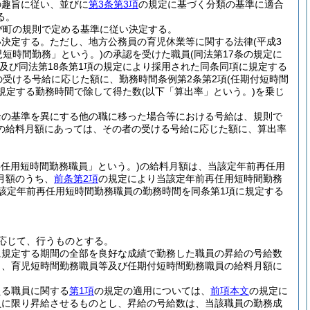
の趣旨に従い、並びに
第3条第3項
の規定に基づく分類の基準に適合
る。
び町の規則で定める基準に従い決定する。
い決定する。
ただし、地方公務員の育児休業等に関する法律
(平成3
児短時間勤務」という。)
の承認を受けた職員
(同法第17条の規定に
及び同法第18条第1項の規定により採用された同条同項に規定する
受ける号給に応じた額に、勤務時間条例第2条第2項
(任期付短時間
規定する勤務時間で除して得た数
(以下「算出率」という。)
を乗じ
給の基準を異にする他の職に移った場合等における号給は、規則で
の給料月額にあっては、その者の受ける号給に応じた額に、算出率
再任用短時間勤務職員」という。)
の給料月額は、当該定年前再任用
月額のうち、
前条第2項
の規定により当該定年前再任用短時間勤務
該定年前再任用短時間勤務職員の勤務時間を同条第1項に規定する
応じて、行うものとする。
に規定する期間の全部を良好な成績で勤務した職員の昇給の号給数
し、育児短時間勤務職員等及び任期付短時間勤務職員の給料月額に
える職員に関する
第1項
の規定の適用については、
前項本文
の規定に
員に限り昇給させるものとし、昇給の号給数は、当該職員の勤務成