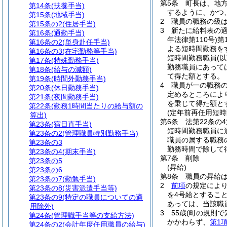
第5条
町長は、地
第14条
(扶養手当)
するように、かつ
第15条
(地域手当)
2
職員の職務の級
第15条の2
(住居手当)
3
新たに給料表の
第16条
(通勤手当)
年法律第110号)
第
第16条の2
(単身赴任手当)
よる短時間勤務を
第16条の3
(在宅勤務等手当)
短時間勤務職員
(
第17条
(特殊勤務手当)
勤務職員にあっては
第18条
(給与の減額)
て得た額とする。
第19条
(時間外勤務手当)
4
職員が一の職務
第20条
(休日勤務手当)
定めるところによ
第21条
(夜間勤務手当)
を乗じて得た額と
第22条
(勤務1時間当たりの給与額の
(定年前再任用短時
算出)
第6条
法第22条の
第23条
(宿日直手当)
短時間勤務職員に
第23条の2
(管理職員特別勤務手当)
職員の属する職務
第23条の3
勤務時間で除して
第23条の4
(期末手当)
第7条
削除
第23条の5
(昇給)
第23条の6
第8条
職員の昇給
第23条の7
(勤勉手当)
2
前項
の規定によ
第23条の8
(災害派遣手当等)
を4号給とするこ
第23条の9
(特定の職員についての適
あっては、当該職
用除外)
3
55歳
(町の規則で
第24条
(管理職手当等の支給方法)
かかわらず、
第1
第24条の2
(会計年度任用職員の給与)