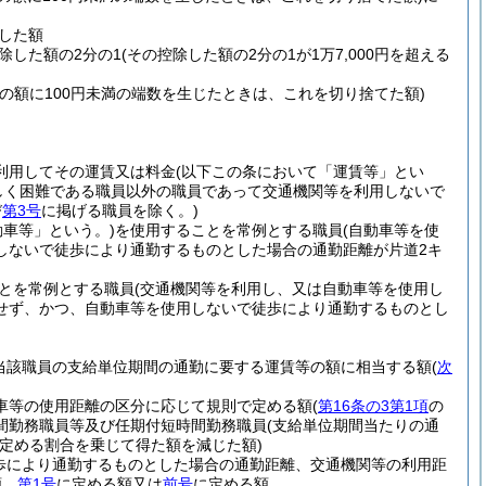
除した額
控除した額の2分の1
(その控除した額の2分の1が1万7,000円を超える
その額に100円未満の端数を生じたときは、これを切り捨てた額)
利用してその運賃又は料金
(以下この条において「運賃等」とい
しく困難である職員以外の職員であって交通機関等を利用しないで
び
第3号
に掲げる職員を除く。)
動車等」という。)
を使用することを常例とする職員
(自動車等を使
しないで徒歩により通勤するものとした場合の通勤距離が片道2キ
とを常例とする職員
(交通機関等を利用し、又は自動車等を使用し
せず、かつ、自動車等を使用しないで徒歩により通勤するものとし
当該職員の支給単位期間の通勤に要する運賃等の額に相当する額
(
次
動車等の使用距離の区分に応じて規則で定める額
(
第16条の3第1項
の
間勤務職員等及び任期付短時間勤務職員
(支給単位期間当たりの通
定める割合を乗じて得た額を減じた額)
歩により通勤するものとした場合の通勤距離、交通機関等の利用距
額、
第1号
に定める額又は
前号
に定める額