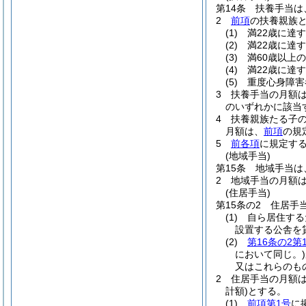
第14条
扶養手当は
2
前項
の扶養親族
(1)
満22歳に達
(2)
満22歳に達
(3)
満60歳以上
(4)
満22歳に達
(5)
重度心身障害
3
扶養手当の月額
のいずれかに該当す
4
扶養親族たる子の
月額は、
前項
の規
5
前各項
に規定す
(地域手当)
第15条
地域手当は
2
地域手当の月額は
(住居手当)
第15条の2
住居手
(1)
自ら居住する
設置する公舎を
(2)
第16条の2第
において同じ。)
又はこれらのも
2
住居手当の月額
計額)
とする。
(1)
前項第1号
に