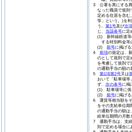
3
公署を異にする
なった職員で規則
定める住居を含む。
等」という。)
を利
う。
第1号
及び
次
じ、
当該各号
に定
(1)
新幹線鉄道等
する特別料金等
(2)
前号
に掲げ
4
前項
の規定は、
のとして規則で定
を考慮して規則で
の通勤手当の額の
5
第1項第2号
又は
おいて「駐車場等
ず、
次の各号
に掲
(1)
駐車場等に係
(2)
前号
に掲げ
6
運賃等相当額を
をその支給単位期
の通勤手当の額は
給単位期間の月数
7
通勤手当は、支
則で定める場合に