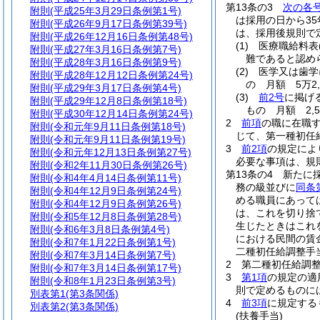
第13条の3
次の各
附則
(平成25年3月29日条例第1号)
は採用の日から35
附則
(平成26年9月17日条例第39号)
は、採用後規則で
附則
(平成26年12月16日条例第48号)
(1)
医療職給料表
附則
(平成27年3月16日条例第7号)
難であると認めら
附則
(平成28年3月16日条例第9号)
(2)
医学又は歯学
附則
(平成28年12月12日条例第24号)
の 月額 5万2,
附則
(平成29年3月17日条例第4号)
(3)
前2号
に掲げ
附則
(平成29年12月8日条例第18号)
もの 月額 2,5
附則
(平成30年12月14日条例第24号)
2
前項
の職に在職
附則
(令和元年9月11日条例第18号)
じて、第一種初任
附則
(令和元年9月11日条例第19号)
3
前2項
の規定によ
附則
(令和元年12月13日条例第27号)
必要な事項は、規
附則
(令和2年11月30日条例第26号)
第13条の4
新たに
附則
(令和4年4月14日条例第11号)
務の級並びに
同条
附則
(令和4年12月9日条例第24号)
める職員にあって
附則
(令和4年12月9日条例第26号)
は、これを切り捨
附則
(令和5年12月8日条例第28号)
生じたときはこれ
附則
(令和6年3月8日条例第4号)
における民間の賃
附則
(令和7年1月22日条例第1号)
二種初任給調整手
附則
(令和7年3月14日条例第7号)
2
第二種初任給調
附則
(令和7年3月14日条例第17号)
3
第1項
の規定の適
附則
(令和8年1月23日条例第3号)
則で定めるものに
別表第1
(第3条関係)
4
前3項
に規定する
別表第2
(第3条関係)
(扶養手当)