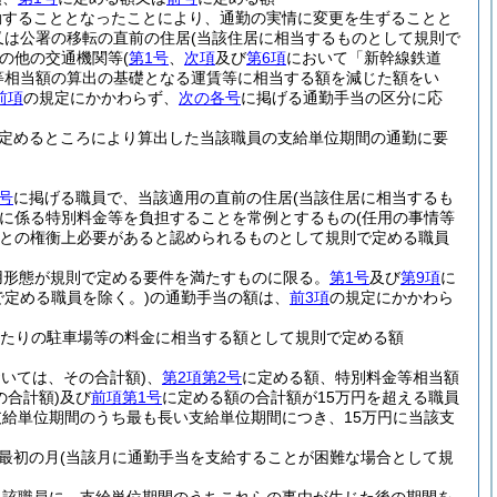
勤することとなったことにより、通勤の実情に変更を生ずることと
又は公署の移転の直前の住居
(当該住居に相当するものとして規則で
の他の交通機関等
(
第1号
、
次項
及び
第6項
において「新幹線鉄道
等相当額の算出の基礎となる運賃等に相当する額を減じた額をい
前項
の規定にかかわらず、
次の各号
に掲げる通勤手当の区分に応
定めるところにより算出した当該職員の支給単位期間の通勤に要
号
に掲げる職員で、当該適用の直前の住居
(当該住居に相当するも
に係る特別料金等を負担することを常例とするもの
(任用の事情等
との権衡上必要があると認められるものとして規則で定める職員
用形態が規則で定める要件を満たすものに限る。
第1号
及び
第9項
に
で定める職員を除く。)
の通勤手当の額は、
前3項
の規定にかかわら
月当たりの駐車場等の料金に相当する額として規則で定める額
おいては、その合計額)
、
第2項第2号
に定める額、特別料金等相当額
の合計額)
及び
前項第1号
に定める額の合計額が15万円を超える職員
給単位期間のうち最も長い支給単位期間につき、15万円に当該支
最初の月
(当該月に通勤手当を支給することが困難な場合として規