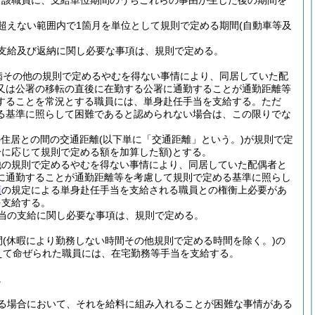
当該職員に、支給単位期間のうちこれらの事由が生じた後の期間を
超えない範囲内で1箇月を単位として規則で定める期間
(自動車等及
支給及び返納に関し必要な事項は、規則で定める。
病その他の規則で定めるやむを得ない事情により、同居していた配
又は公署の移転の直後に在勤する公署に通勤することが通勤距離等
することを常況とする職員には、単身赴任手当を支給する。
ただ
る基準に照らして困難であると認められない場合は、この限りでな
の住居との間の交通距離
(以下単に「交通距離」という。)
が規則で定
に応じて規則で定める額を加算した額)
とする。
他の規則で定めるやむを得ない事情により、同居していた配偶者と
に通勤することが通勤距離等を考慮して規則で定める基準に照らし
項
の規定による単身赴任手当を支給される職員との権衡上必要があ
を支給する。
当の支給に関し必要な事項は、規則で定める。
間
(休暇により勤務しない時間その他規則で定める時間を除く。)
の
えて命ぜられた職員には、在宅勤務等手当を支給する。
。
る場合において、それを給料に組み入れることが困難な事情がある