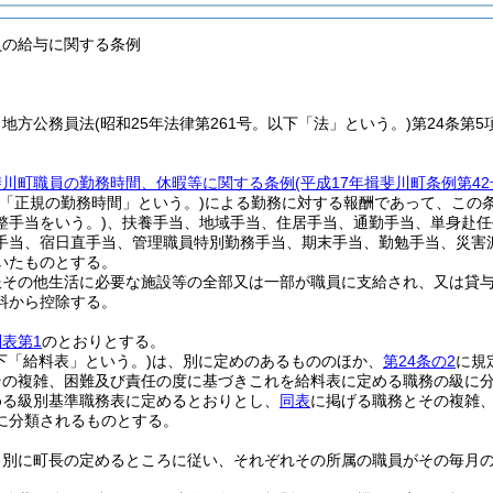
員の給与に関する条例
、地方公務員法
(昭和25年法律第261号。以下「法」という。)
第24条第
斐川町職員の勤務時間、休暇等に関する条例
(平成17年揖斐川町条例第42
に「正規の勤務時間」という。)
による勤務に対する報酬であって、この
整手当をいう。)
、扶養手当、地域手当、住居手当、通勤手当、単身赴任
手当、宿日直手当、管理職員特別勤務手当、期末手当、勤勉手当、災害
いたものとする。
服その他生活に必要な施設等の全部又は一部が職員に支給され、又は貸
料から控除する。
別表第1
のとおりとする。
下「給料表」という。)
は、別に定めのあるもののほか、
第24条の2
に規
その複雑、困難及び責任の度に基づきこれを給料表に定める職務の級に
める級別基準職務表に定めるとおりとし、
同表
に掲げる職務とその複雑
に分類されるものとする。
、別に町長の定めるところに従い、それぞれその所属の職員がその毎月