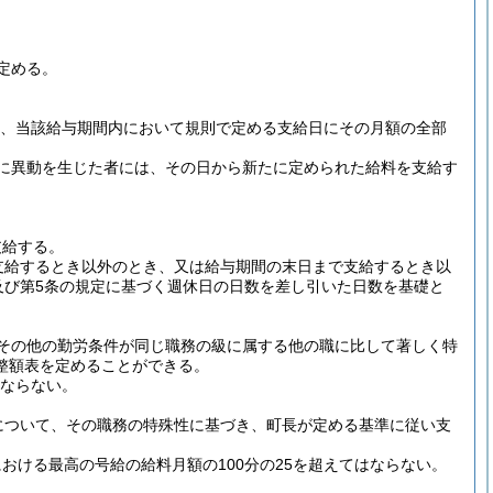
定める。
は、当該給与期間内において規則で定める支給日にその月額の全部
に異動を生じた者には、その日から新たに定められた給料を支給す
支給する。
支給するとき以外のとき、又は給与期間の末日まで支給するとき以
及び第5条の規定に基づく週休日の日数を差し引いた日数を基礎と
その他の勤労条件が同じ職務の級に属する他の職に比して著しく特
整額表を定めることができる。
はならない。
について、その職務の特殊性に基づき、町長が定める基準に従い支
ける最高の号給の給料月額の100分の25を超えてはならない。