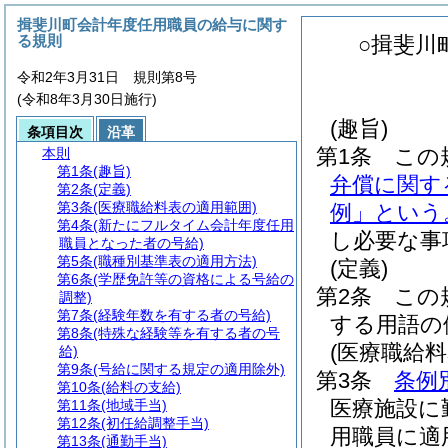
揖斐川町会計年度任用職員の給与に関す
る規則
○揖斐川
令和2年3月31日 規則第8号
(令和8年3月30日施行)
(趣旨)
条項目次
沿革
第1条
この
本則
第1条
(趣旨)
弁償に関す
第2条
(定義)
第3条
(医療職給料表の適用範囲)
例」という
第4条
(新たにフルタイム会計年度任用
し必要な事
職員となった者の号給)
第5条
(職種別基準表の適用方法)
(定義)
第6条
(学歴免許等の資格による号給の
第2条
この
調整)
第7条
(経験年数を有する者の号給)
する用語の
第8条
(特殊な経験等を有する者の号
(医療職給
給)
第9条
(号給に関する規定の適用除外)
第3条
条例
第10条
(給料の支給)
医療施設に
第11条
(地域手当)
第12条
(初任給調整手当)
用職員に適
第13条
(通勤手当)