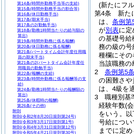
第14条
(時間外勤務手当等の支給)
(新たにフ
第15条
(時間外勤務手当の割合等)
第4条
新た
第16条
(休日勤務手当)
第17条
(期末手当)
は、
条例第
第17条の2
(勤勉手当)
が
別表
に定
第18条
(勤務1時間当たりの給与額の
算出)
の基礎号給
第19条
(時間外勤務に係る報酬)
務の級の号
第20条
(休日勤務に係る報酬)
第21条
(パートタイム会計年度任用職
種欄にその
員の期末手当)
当該職務の
第21条の2
(パートタイム会計年度任
用職員の勤勉手当)
2
条例第5条
第22条
(報酬の支給)
第23条
(時間外勤務に係る報酬等の支
の困難さや
給)
は、4級を
第24条
(勤務1時間当たりの報酬額の
算出)
3
職種別基
第25条
(休暇時の報酬)
経験年数
(
第26条
(その他)
附則
をいう。以
附則
(令和2年8月20日規則第24号)
号給につい
附則
(令和3年3月17日規則第1号)
附則
(令和4年3月31日規則第12号)
までに定め
附則
(令和5年4月21日規則第30号)