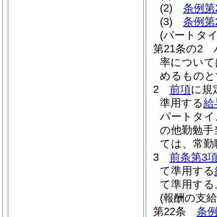
(2)
条例第
(3)
条例第
(パートタ
第21条の2
率について
めるものと
2
前項
に規
準用する
給
パートタイ
の他勤勉手
ては、常勤
3
前条第3
て準用する
て準用する
(報酬の支給
第22条
条例