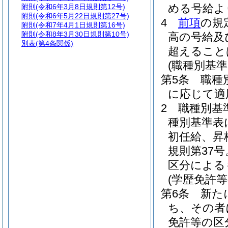
める号給よ
附則
(令和6年3月8日規則第12号)
附則
(令和6年5月22日規則第27号)
4
前項
の規
附則
(令和7年4月1日規則第16号)
附則
(令和8年3月30日規則第10号)
高の号給及
別表
(第4条関係)
超えること
(職種別基
第5条
職種
に応じて適
2
職種別基
種別基準表
初任給、昇
規則第37
区分による
(学歴免許
第6条
新た
ち、その者
免許等の区