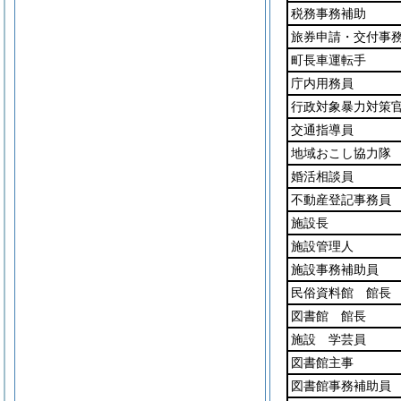
税務事務補助
旅券申請・交付事
町長車運転手
庁内用務員
行政対象暴力対策
交通指導員
地域おこし協力隊
婚活相談員
不動産登記事務員
施設長
施設管理人
施設事務補助員
民俗資料館 館長
図書館 館長
施設 学芸員
図書館主事
図書館事務補助員