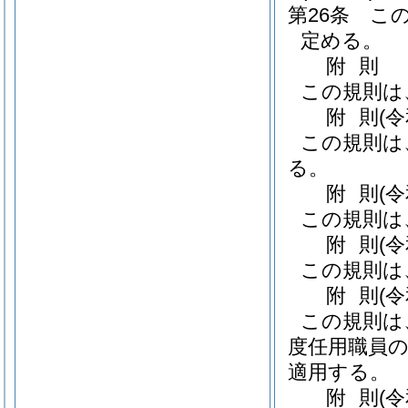
第26条
こ
定める。
附
則
この規則は
附
則
(
この規則は
る。
附
則
(
この規則は
附
則
(
この規則は
附
則
(
この規則は
度任用職員の
適用する。
附
則
(