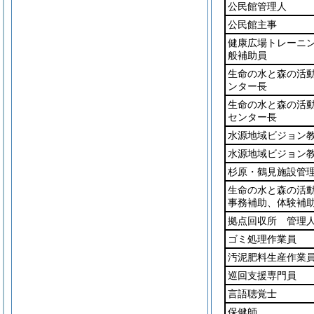
公民館管理人
公民館主事
健康広場トレーニ
般補助員
生命の水と森の活
ンター長
生命の水と森の活
センター長
水源地域ビジョン
水源地域ビジョン
杉原・鶴見施設管
生命の水と森の活
事務補助、体験補
拠点回収所 管理
ゴミ処理作業員
汚泥肥料生産作業
巡回支援専門員
言語聴覚士
保健師