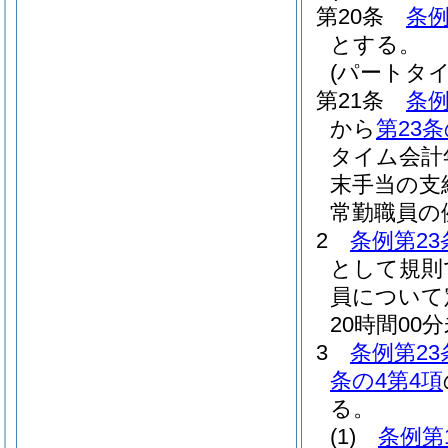
第20条
条例
とする。
(パートタ
第21条
条例
から
第23条
タイム会計
末手当の支
常勤職員の
2
条例第23
として規則
員について
20時間00
3
条例第23
条の4第4項
る。
(1)
条例第