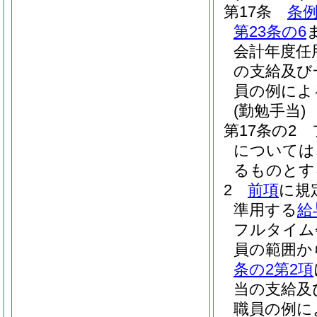
第17条
条例
第23条の6
会計年度任
の支給及び
員の例によ
(勤勉手当)
第17条の2
については
るものとす
2
前項
に規
準用する
給
フルタイム
員の範囲か
条の2第2項
当の支給及
職員の例に