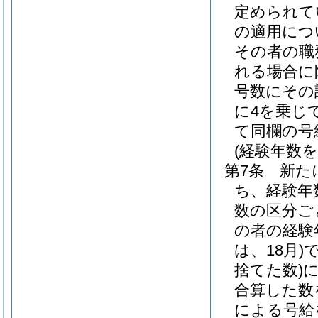
定められて
の適用につ
その者の職
れる場合に
号数にその
に4を乗じ
て同欄の号
(経験年数
第7条
新た
ち、経験年
数の区分ご
の者の経験
は、18月)
捨てた数)
合算した数
による号給