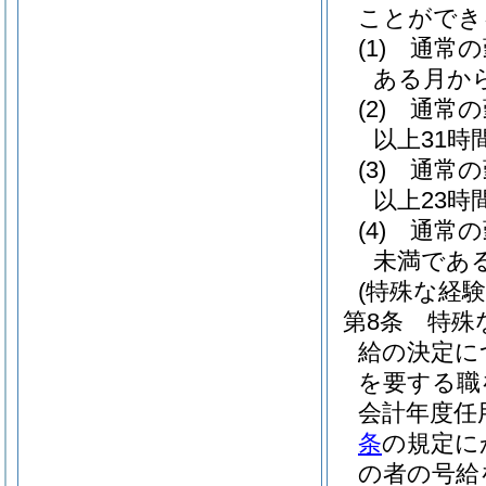
ことができ
(1)
通常の
ある月か
(2)
通常の
以上31
(3)
通常の
以上23時
(4)
通常の
未満であ
(特殊な経
第8条
特殊
給の決定に
を要する職
会計年度任
条
の規定に
の者の号給