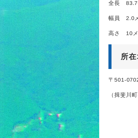
全長 83.
幅員 2.0
高さ 10
所在
〒501-0
（揖斐川町