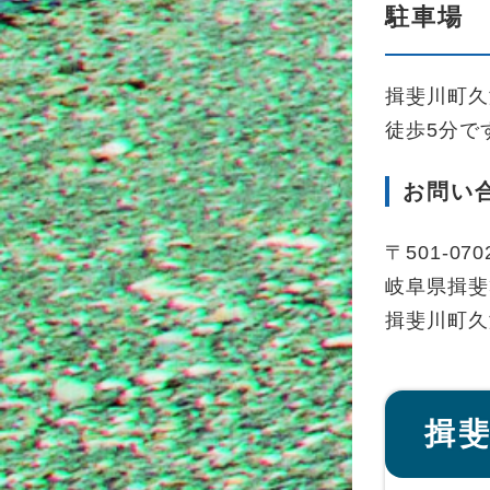
駐車場
揖斐川町久
徒歩5分で
お問い
〒501-070
岐阜県揖斐
揖斐川町久瀬
揖