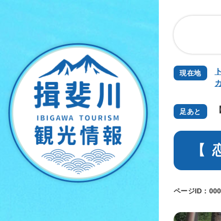
ペ
夏
ー
揖
ジ
斐
の
川
先
背
頭
景
現在地
で
す
。
足あと
本
【 
文
ページID：000