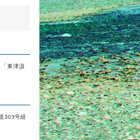
ス「東津汲
道303号経