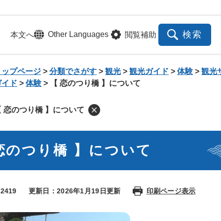
メニューを飛ばして本文へ
検索
Other Languages
本文へ
閲覧補助
トップページ
>
分類でさがす
>
観光
>
観光ガイド
>
体験
>
観光
ガイド
>
体験
>
【 恋のつり橋 】について
【 恋のつり橋 】について
恋のつり橋 】について
2419
更新日：2026年1月19日更新
印刷ページ表示