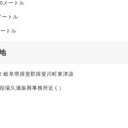
70メートル
メートル
メートル
地
702 岐阜県揖斐郡揖斐川町東津汲
役場久瀬振興事務所近く）