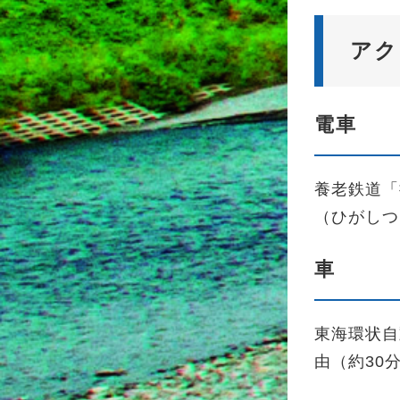
アク
電車
養老鉄道「
（ひがしつ
車
東海環状自
由（約30