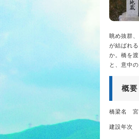
眺め抜群、
が結ばれる
か。橋を渡
と、意中の
概要
橋梁名 宮
建設年次 