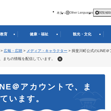
メニューを飛ばして本文へ
Other Languages
閲覧補助
本文へ
教育
健康・福祉
観光・文化
>
広報・広聴
>
メディア・キャラクター
>
揖斐川町公式のLINE
で、まちの情報を配信しています。
INE＠アカウントで、ま
しています。