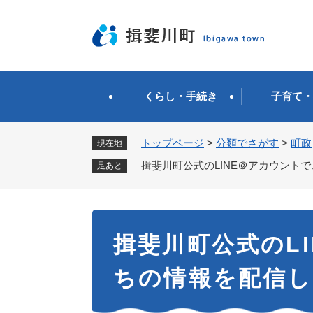
ペ
ー
ジ
の
先
頭
くらし・手続き
子育て・
で
す
。
トップページ
>
分類でさがす
>
町政
現在地
揖斐川町公式のLINE＠アカウント
足あと
本
揖斐川町公式のL
文
ちの情報を配信