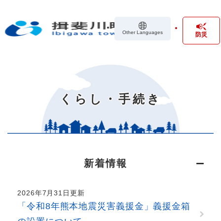
ペ
メニューを飛ばして本文へ
ー
ジ
Other Languages
防災
の
先
頭
で
本
す
文
。
くらし・手続き
新着情報
2026年7月31日更新
「令和8年熊本地震災害義援金」義援金箱