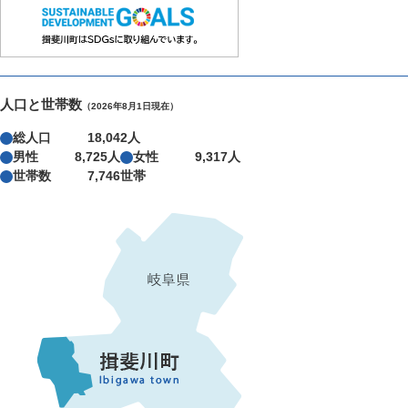
人口と世帯数
（2026年8月1日現在）
総人口
18,042人
男性
8,725人
女性
9,317人
世帯数
7,746世帯