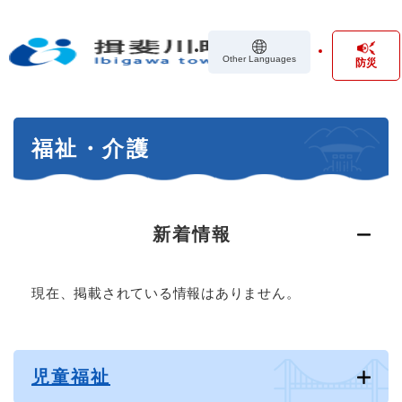
ペ
メニューを飛ばして本文へ
ー
ジ
Other Languages
防災
の
先
頭
で
本
す
福祉・介護
文
。
新着情報
現在、掲載されている情報はありません。
児童福祉