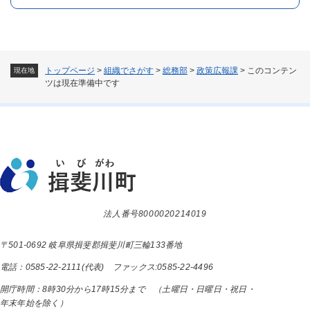
トップページ
>
組織でさがす
>
総務部
>
政策広報課
>
このコンテン
現在地
ツは現在準備中です
法人番号8000020214019
〒501-0692 岐阜県揖斐郡揖斐川町三輪133番地
電話：0585-22-2111(代表) ファックス:0585-22-4496
開庁時間：8時30分から17時15分まで （土曜日・日曜日・祝日・
年末年始を除く）