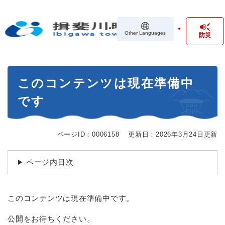
ペ
メニューを飛ばして本文へ
ー
ジ
Other Languages
防災
の
先
頭
で
本
す
このコンテンツは現在準備中
文
。
です
ページID：0006158
更新日：2026年3月24日更新
ページ内目次
このコンテンツは現在準備中です。
公開をお待ちください。