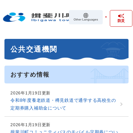
ペ
メニューを飛ばして本文へ
ー
ジ
Other Languages
防災
の
先
頭
で
本
す
公共交通機関
文
。
おすすめ情報
2026年1月19日更新
令和8年度養老鉄道・樽見鉄道で通学する高校生の
定期券購入補助金について
2026年1月19日更新
揖斐川町コミュニティバスのモバイル定期券につい