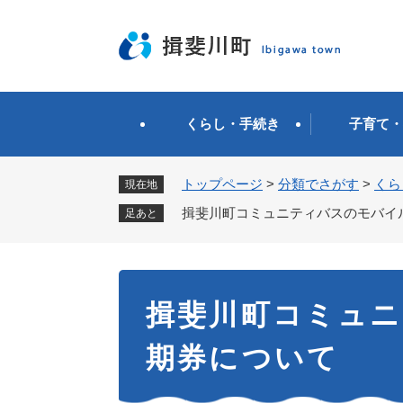
ペ
ー
ジ
の
先
頭
くらし・手続き
子育て・
で
す
。
トップページ
>
分類でさがす
>
くら
現在地
揖斐川町コミュニティバスのモバイ
足あと
本
揖斐川町コミュ
文
期券について