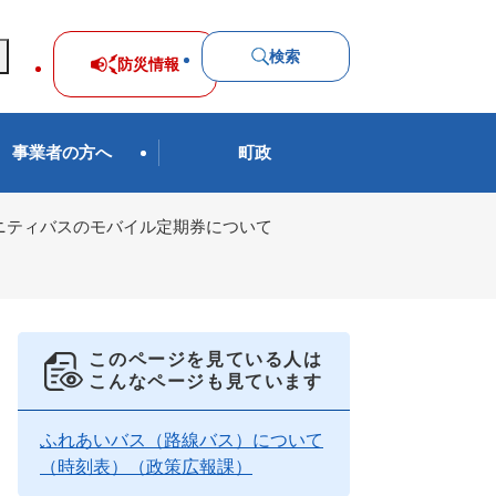
検索
防災
情報
事業者の方へ
町政
ニティバスのモバイル定期券について
このページを見ている人は
こんなページも見ています
ふれあいバス（路線バス）について
（時刻表）（政策広報課）