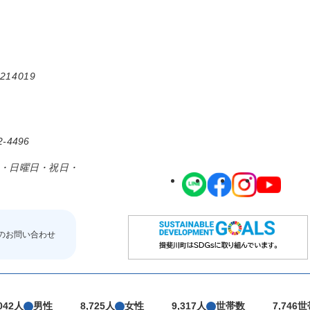
214019
-4496
日・日曜日・祝日・
のお問い合わせ
,042人
男性
8,725人
女性
9,317人
世帯数
7,746