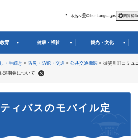
メニューを飛ばして本文へ
Other Languages
閲覧補助
本文へ
教育
健康・福祉
観光・文化
し・手続き
>
防災・防犯・交通
>
公共交通機関
>
揖斐川町コミュ
ル定期券について
ニティバスのモバイル定