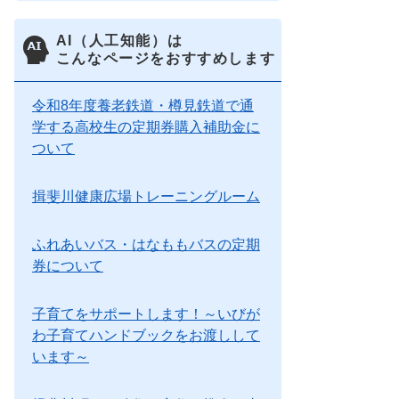
AI（人工知能）は
こんなページをおすすめします
令和8年度養老鉄道・樽見鉄道で通
学する高校生の定期券購入補助金に
ついて
揖斐川健康広場トレーニングルーム
ふれあいバス・はなももバスの定期
券について
子育てをサポートします！～いびが
わ子育てハンドブックをお渡しして
います～