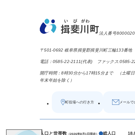
法人番号8000020
〒501-0692 岐阜県揖斐郡揖斐川町三輪133番地
電話：0585-22-2111(代表) ファックス:0585-22
開庁時間：8時30分から17時15分まで （土曜
年末年始を除く）
町役場への行き方
メールで
人口と世帯数
総人口
18
（2026年8月1日現在）