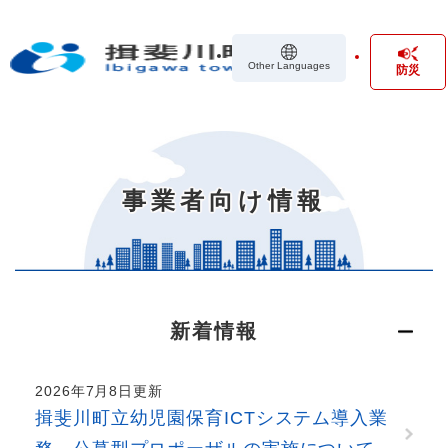
ペ
メニューを飛ばして本文へ
ー
ジ
Other Languages
防災
の
先
頭
で
本
す
文
。
事業者向け情報
新着情報
2026年7月8日更新
揖斐川町立幼児園保育ICTシステム導入業