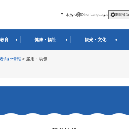
メニューを飛ばして本文へ
Other Languages
閲覧補助
本文へ
教育
健康・福祉
観光・文化
者向け情報
>
雇用・労働