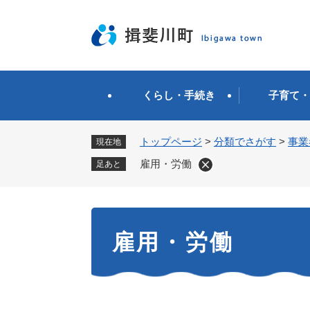
ペ
ー
ジ
の
先
頭
くらし・手続き
子育て・
で
す
。
トップページ
>
分類でさがす
>
事業
現在地
雇用・労働
足あと
本
雇用・労働
文