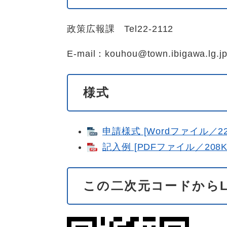
政策広報課 Tel22-2112
E-mail：kouhou@town.ibigawa.lg.j
様式
申請様式 [Wordファイル／22
記入例 [PDFファイル／208K
この二次元コードからL