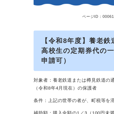
ページID：00061
【令和8年度】養老鉄
高校生の定期券代の
申請可）
対象者：養老鉄道または樽見鉄道の
（令和8年4月現在）の保護者
条件：上記の世帯の者が、町税等を
補助額：購入金額の1／3（100円未