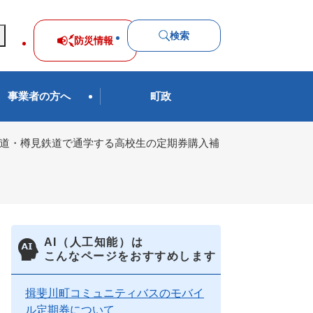
検索
防災
情報
事業者の方へ
町政
鉄道・樽見鉄道で通学する高校生の定期券購入補
AI（人工知能）は
こんなページをおすすめします
揖斐川町コミュニティバスのモバイ
ル定期券について