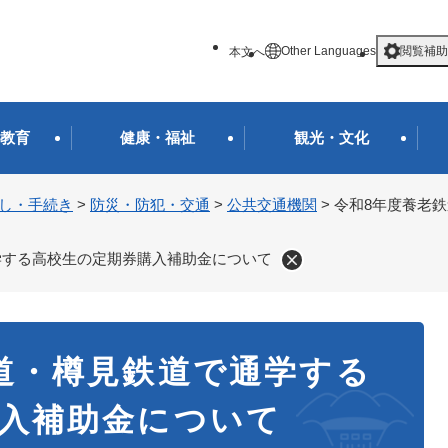
メニューを飛ばして本文へ
Other Languages
閲覧補助
本文へ
教育
健康・福祉
観光・文化
し・手続き
>
防災・防犯・交通
>
公共交通機関
>
令和8年度養老
学する高校生の定期券購入補助金について
道・樽見鉄道で通学する
入補助金について