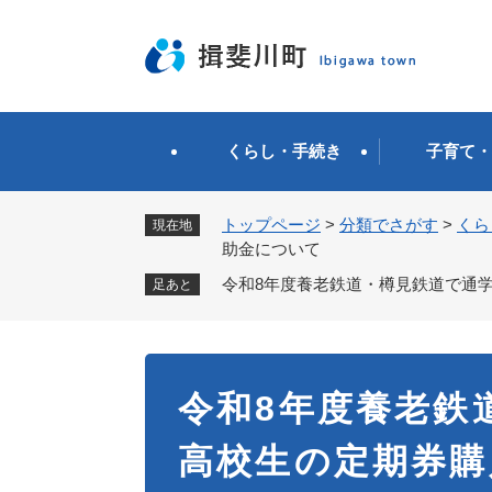
ペ
ー
ジ
の
先
頭
くらし・手続き
子育て・
で
す
。
トップページ
>
分類でさがす
>
くら
現在地
助金について
令和8年度養老鉄道・樽見鉄道で通
足あと
本
令和8年度養老鉄
文
高校生の定期券購