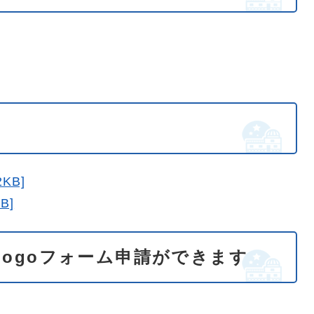
p
KB]
B]
ogoフォーム申請ができます