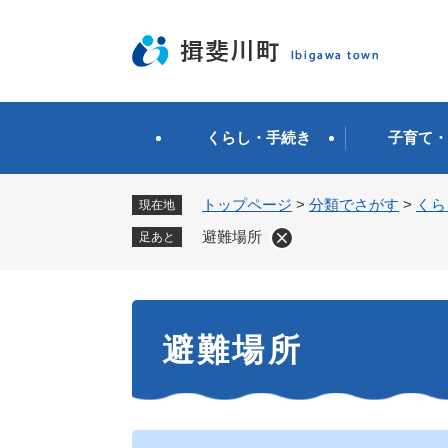
ペ
ー
ジ
の
先
頭
くらし・手続き
子育て・
で
す
。
トップページ
>
分類でさがす
>
くら
現在地
避難場所
足あと
本
避難場所
文