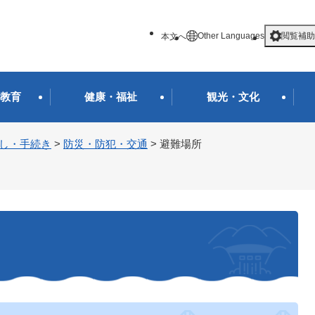
メニューを飛ばして本文へ
Other Languages
閲覧補助
本文へ
教育
健康・福祉
観光・文化
し・手続き
>
防災・防犯・交通
>
避難場所