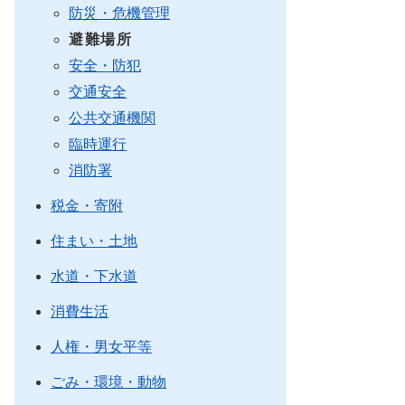
防災・危機管理
避難場所
安全・防犯
交通安全
公共交通機関
臨時運行
消防署
税金・寄附
住まい・土地
水道・下水道
消費生活
人権・男女平等
ごみ・環境・動物