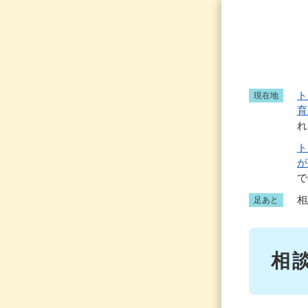
ペ
ー
ジ
の
先
頭
ト
現在地
で
育
す
れ
。
ト
が
で
相
足あと
本
相
文