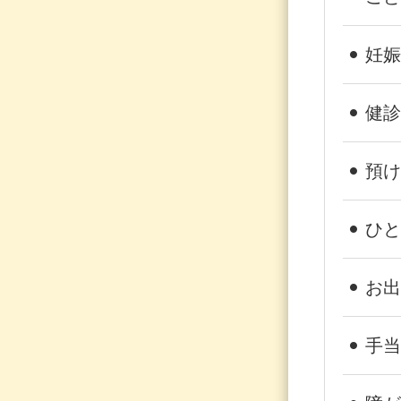
妊娠
健診
預け
ひと
お出
手当