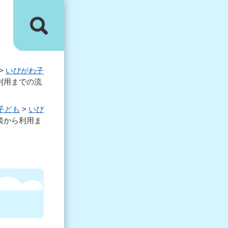
>
いびがわ子
利用までの流
子ども
>
いび
談から利用ま