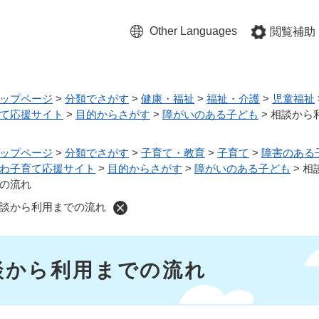
メニューを飛ばして本文へ
Other Languages
閲覧補助
ップページ
>
分類でさがす
>
健康・福祉
>
福祉・介護
>
児童福祉
て応援サイト
>
目的からさがす
>
障がいのある子ども
>
相談から
ップページ
>
分類でさがす
>
子育て・教育
>
子育て
>
障害のある
わ子育て応援サイト
>
目的からさがす
>
障がいのある子ども
>
相
の流れ
談から利用までの流れ
談から利用までの流れ