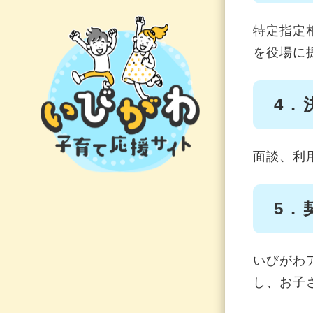
特定指定
を役場に
4．
面談、利
5．
いびがわ
し、お子