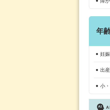
障が
年
妊娠
出産
小・
A