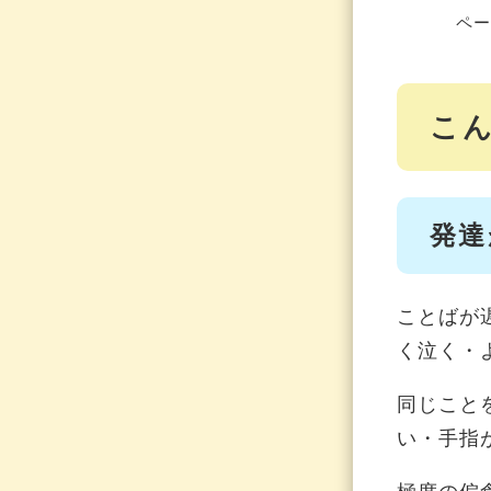
ペー
こ
発達
ことばが
く泣く・
同じこと
い・手指