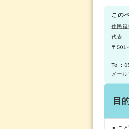
この
住民福
代表
〒501-
Tel：0
メール
目
こど