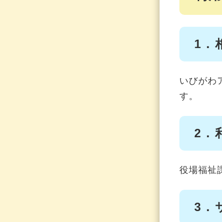
1．
いびがわ
す。
2．
役場福祉
3．