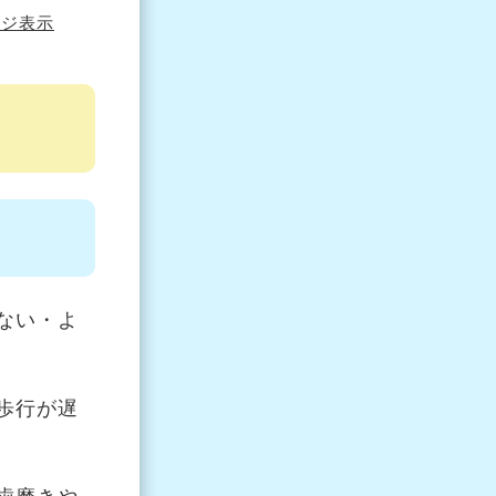
ージ表示
ない・よ
歩行が遅