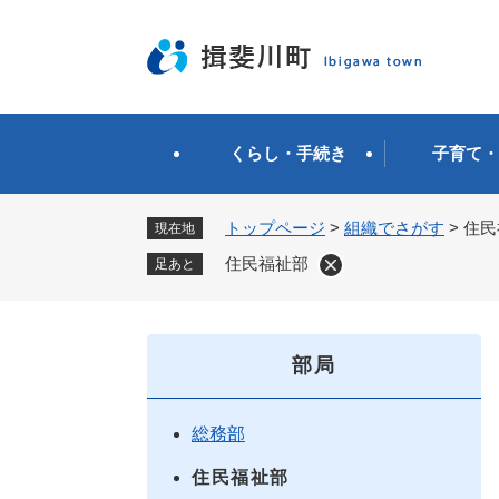
ペ
ー
ジ
の
先
頭
くらし・手続き
子育て・
で
す
。
トップページ
>
組織でさがす
>
住民
現在地
住民福祉部
足あと
部局
総務部
住民福祉部