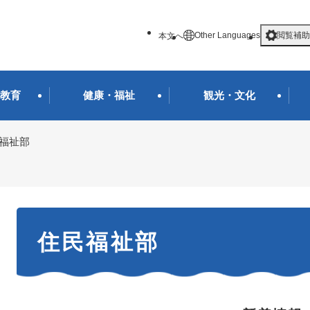
メニューを飛ばして本文へ
Other Languages
閲覧補助
本文へ
教育
健康・福祉
観光・文化
福祉部
本
住民福祉部
文