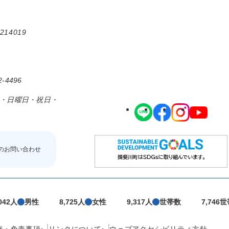
214019
-4496
日・日曜日・祝日・
のお問い合わせ
,042人
男性
8,725人
女性
9,317人
世帯数
7,746
権・免責事項
リンクについて
ウェブアクセシビリティ方針