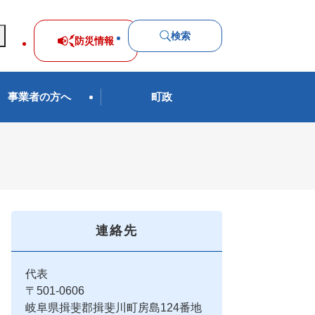
検索
防災
情報
事業者の方へ
町政
連絡先
代表
〒501-0606
岐阜県揖斐郡揖斐川町房島124番地