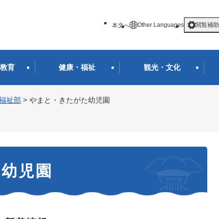
メニューを飛ばして本文へ
Other Languages
閲覧補助
本文へ
教育
健康・福祉
観光・文化
福祉部
>
やまと・きたがた幼児園
た幼児園