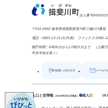
法人番号8000020
〒501-0692 岐阜県揖斐郡揖斐川町三輪133番地
電話：0585-22-2111(代表) ファックス:0585-22
開庁時間：8時30分から17時15分まで （土曜
年末年始を除く）
町役場への行き方
メールで
人口と世帯数
総人口
18
（2026年8月1日現在）
サイトマップ
個人情報の取扱い
著作