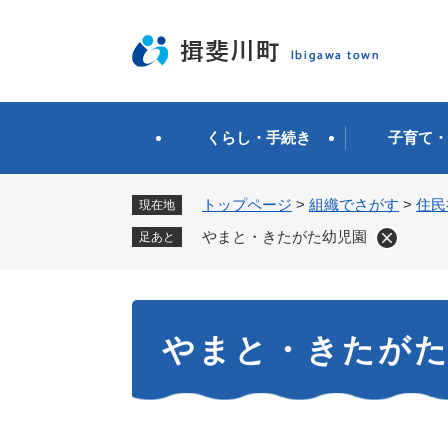
ペ
ー
ジ
の
先
頭
くらし・手続き
子育て・
で
す
。
トップページ
>
組織でさがす
>
住民
現在地
やまと・きたがた幼児園
足あと
本
やまと・きたが
文