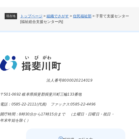
トップページ
>
組織でさがす
>
住民福祉部
>
子育て支援センター
現在地
[福祉総合支援センター内]
法人番号8000020214019
〒501-0692 岐阜県揖斐郡揖斐川町三輪133番地
電話：0585-22-2111(代表) ファックス:0585-22-4496
開庁時間：8時30分から17時15分まで （土曜日・日曜日・祝日・
年末年始を除く）