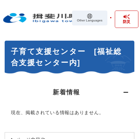
ペ
メニューを飛ばして本文へ
ー
ジ
Other Languages
防災
の
先
頭
で
本
す
子育て支援センター [福祉総
文
。
合支援センター内]
新着情報
現在、掲載されている情報はありません。