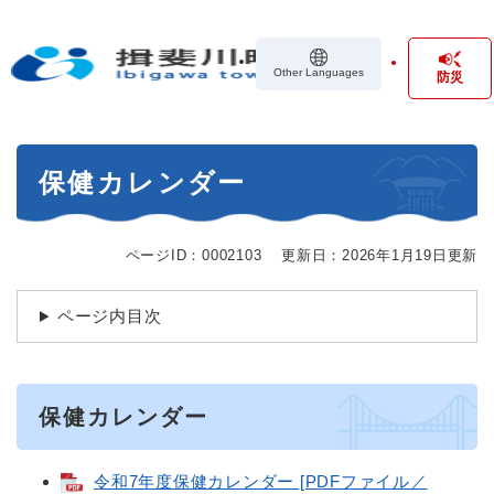
ペ
メニューを飛ばして本文へ
ー
ジ
Other Languages
防災
の
先
頭
で
本
す
保健カレンダー
文
。
ページID：0002103
更新日：2026年1月19日更新
ページ内目次
保健カレンダー
令和7年度保健カレンダー [PDFファイル／