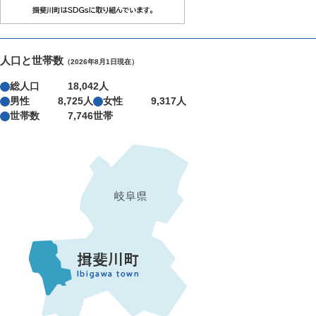
人口と世帯数
（2026年8月1日現在）
総人口
18,042人
男性
8,725人
女性
9,317人
世帯数
7,746世帯