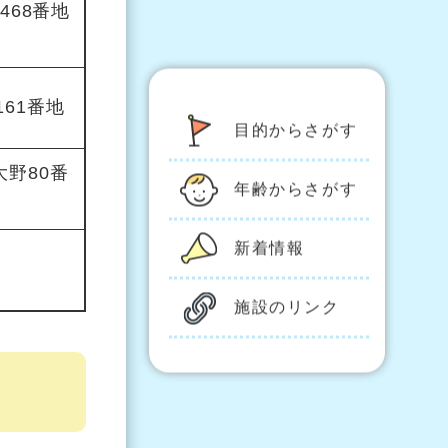
468番地
61番地
目的からさがす
野80番
年齢からさがす
新着情報
施設のリンク