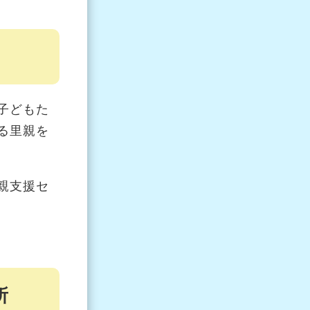
子どもた
る里親を
親支援セ
所