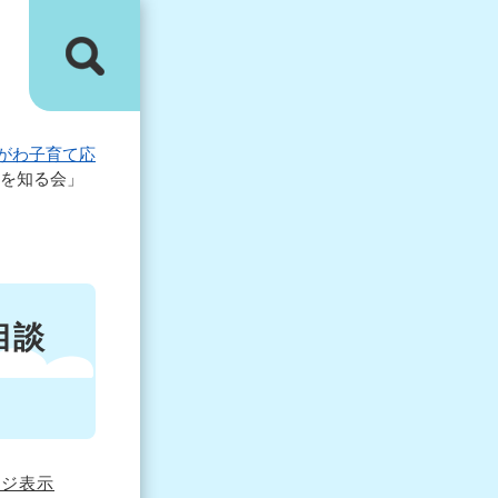
がわ子育て応
親を知る会」
相談
ージ表示