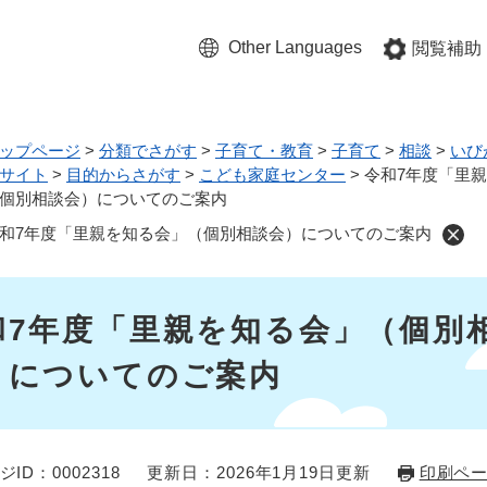
メニューを飛ばして本文へ
Other Languages
閲覧補助
ップページ
>
分類でさがす
>
子育て・教育
>
子育て
>
相談
>
いび
サイト
>
目的からさがす
>
こども家庭センター
>
令和7年度「里
個別相談会）についてのご案内
和7年度「里親を知る会」（個別相談会）についてのご案内
和7年度「里親を知る会」（個別
）についてのご案内
ジID：0002318
更新日：2026年1月19日更新
印刷ペ