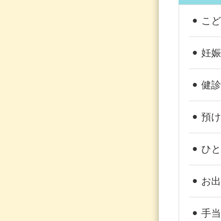
こど
妊娠
健診
預け
ひと
お出
手当