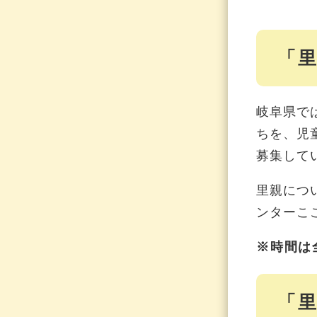
「
岐阜県で
ちを、児
募集して
里親につ
ンターこ
※時間は
「