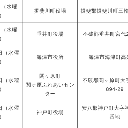
日（水曜
揖斐川町役場
揖斐郡揖斐川町三輪
）
日（水曜
垂井町役場
不破郡垂井町宮代29
）
2日（水曜
海津市役所
海津市海津町高須
）
関ヶ原町
2日（水曜
不破郡関ヶ原町大
関ヶ原ふれあいセン
）
894-29
ター
6日（水曜
安八郡神戸町大字神
神戸町役場
）
番地