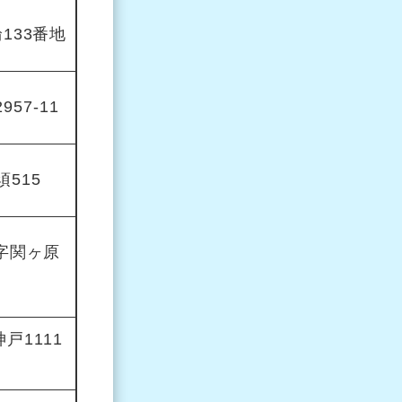
133番地
57-11
515
字関ヶ原
戸1111