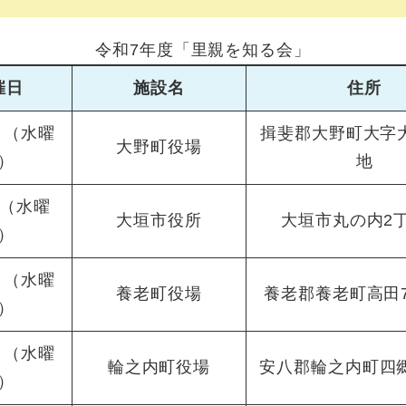
令和7年度「里親を知る会」
催日
施設名
住所
日（水曜
揖斐郡大野町大字大
大野町役場
）
地
日（水曜
大垣市役所
大垣市丸の内2丁
）
日（水曜
養老町役場
養老郡養老町高田7
）
日（水曜
輪之内町役場
安八郡輪之内町四郷2
）