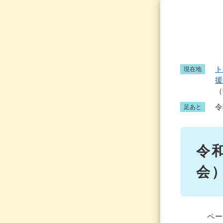
ペ
ー
ジ
の
先
頭
ト
現在地
で
援
す
（
。
令
足あと
本
令
文
会
ペー