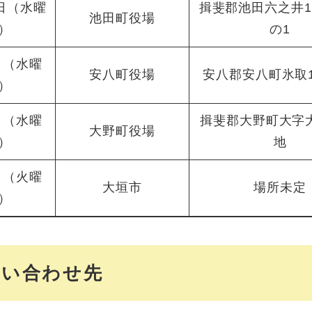
0日（水曜
揖斐郡池田六之井1
池田町役場
）
の1
日（水曜
安八町役場
安八郡安八町氷取1
）
日（水曜
揖斐郡大野町大字大
大野町役場
）
地
日（火曜
大垣市
場所未定
）
問い合わせ先