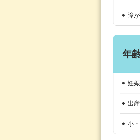
障が
年
妊娠
出産
小・