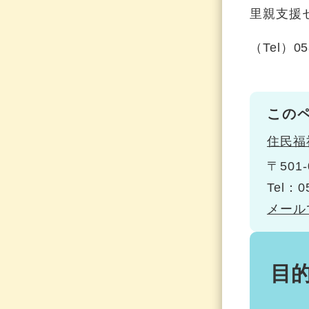
里親支援
（Tel）05
この
住民福
〒501-
Tel：0
メール
目