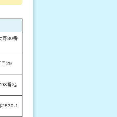
野80番
目29
98番地
530-1