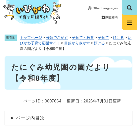
ペ
メニューを飛ばして本文へ
Other Languages
ー
ジ
閲覧補助
の
先
頭
トップページ
>
分類でさがす
>
子育て・教育
>
子育て
>
預ける
>
い
現在地
で
びがわ子育て応援サイト
>
目的からさがす
>
預ける
>
たにぐみ幼児
す
園の園だより【令和8年度】
。
本
たにぐみ幼児園の園だより
文
【令和8年度】
ページID：0007664
更新日：2026年7月31日更新
ページ内目次