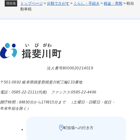
トップページ
>
分類でさがす
>
くらし・手続き
>
税金・寄附
>
軽自
現在地
動車税
法人番号8000020214019
〒501-0692 岐阜県揖斐郡揖斐川町三輪133番地
電話：0585-22-2111(代表) ファックス:0585-22-4496
開庁時間：8時30分から17時15分まで （土曜日・日曜日・祝日・
年末年始を除く）
町役場への行き方