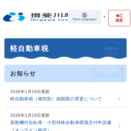
ペ
メニューを飛ばして本文へ
ー
ジ
Other Languages
防災
の
先
頭
で
本
す
軽自動車税
文
。
お知らせ
2026年1月19日更新
軽自動車税（種別割）納期限の変更について
2026年1月19日更新
原動機付自転車・小型特殊自動車標識交付申請書
（オンライン申請）