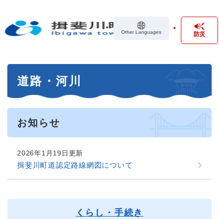
ペ
メニューを飛ばして本文へ
ー
ジ
Other Languages
防災
の
先
頭
で
本
す
道路・河川
文
。
お知らせ
2026年1月19日更新
揖斐川町道認定路線網図について
くらし・手続き