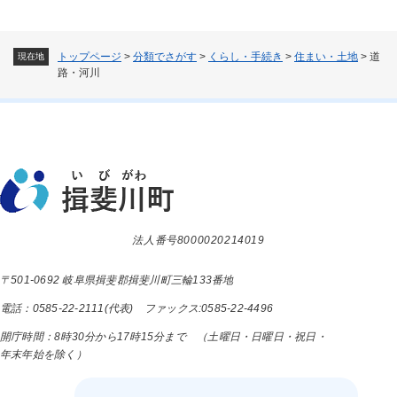
トップページ
>
分類でさがす
>
くらし・手続き
>
住まい・土地
>
道
現在地
路・河川
法人番号8000020214019
〒501-0692 岐阜県揖斐郡揖斐川町三輪133番地
電話：0585-22-2111(代表) ファックス:0585-22-4496
開庁時間：8時30分から17時15分まで （土曜日・日曜日・祝日・
年末年始を除く）