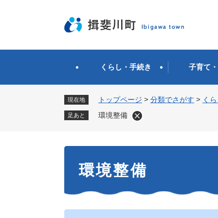
ペ
ー
ジ
の
先
頭
くらし・手続き
子育て・
で
す
。
トップページ
>
分類でさがす
>
くら
現在地
環境整備
足あと
本
環境整備
文