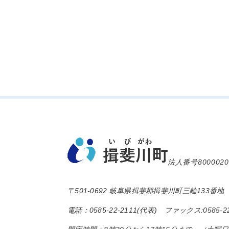
法人番号8000020
〒501-0692 岐阜県揖斐郡揖斐川町三輪133番地
電話：0585-22-2111(代表) ファックス:0585-22