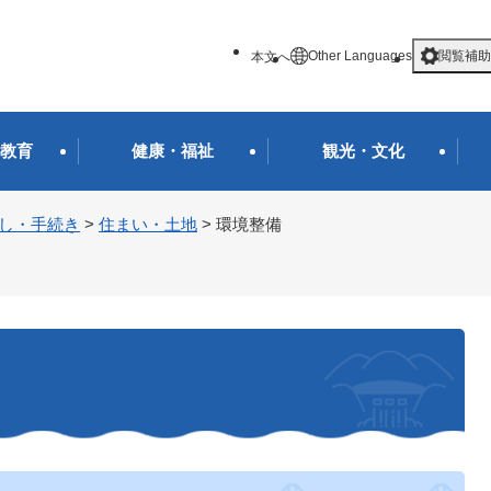
メニューを飛ばして本文へ
Other Languages
閲覧補助
本文へ
教育
健康・福祉
観光・文化
し・手続き
>
住まい・土地
>
環境整備