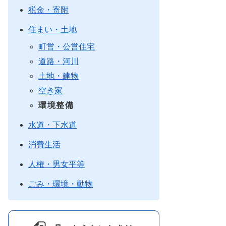
税金・寄附
住まい・土地
町営・公営住宅
道路・河川
土地・建物
空き家
環境整備
水道・下水道
消費生活
人権・男女平等
ごみ・環境・動物