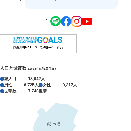
人口と世帯数
（2026年8月1日現在）
総人口
18,042人
男性
8,725人
女性
9,317人
世帯数
7,746世帯