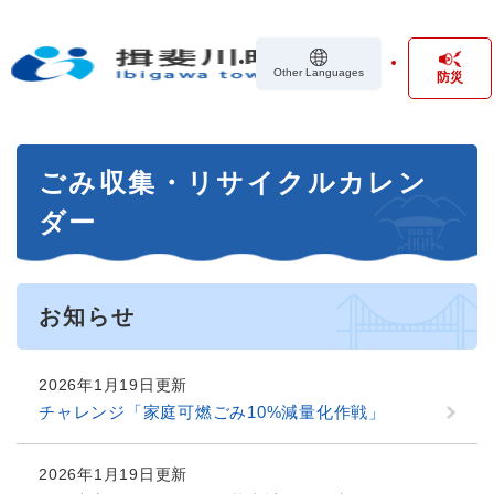
ペ
メニューを飛ばして本文へ
ー
ジ
Other Languages
防災
の
先
頭
で
本
す
ごみ収集・リサイクルカレン
文
。
ダー
お知らせ
2026年1月19日更新
チャレンジ「家庭可燃ごみ10%減量化作戦」
2026年1月19日更新