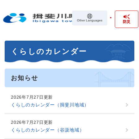
ペ
メニューを飛ばして本文へ
ー
ジ
Other Languages
防災
の
先
頭
で
本
す
くらしのカレンダー
文
。
お知らせ
2026年7月27日更新
くらしのカレンダー（揖斐川地域）
2026年7月27日更新
くらしのカレンダー（谷汲地域）