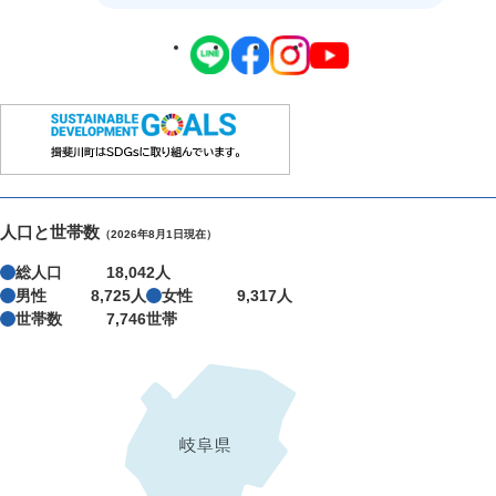
人口と世帯数
（2026年8月1日現在）
総人口
18,042人
男性
8,725人
女性
9,317人
世帯数
7,746世帯