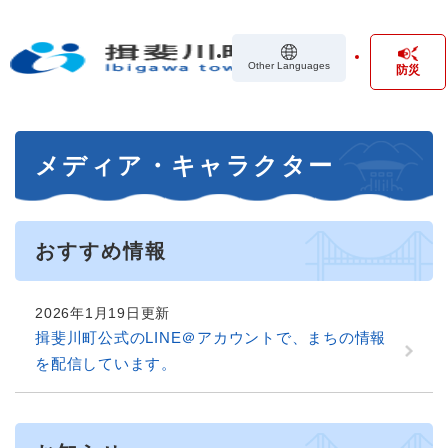
ペ
メニューを飛ばして本文へ
ー
ジ
Other Languages
防災
の
先
頭
で
本
す
メディア・キャラクター
文
。
おすすめ情報
2026年1月19日更新
揖斐川町公式のLINE＠アカウントで、まちの情報
を配信しています。