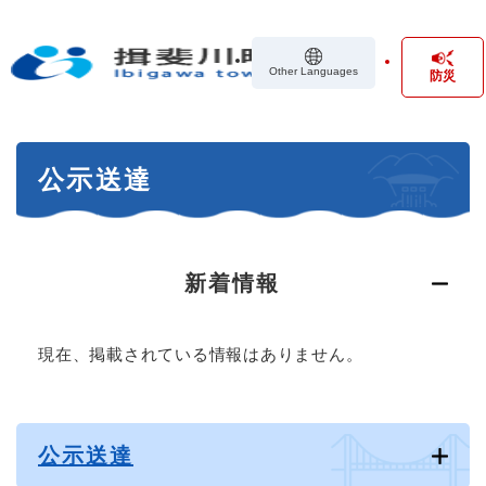
ペ
メニューを飛ばして本文へ
ー
ジ
Other Languages
防災
の
先
頭
で
本
す
公示送達
文
。
新着情報
現在、掲載されている情報はありません。
公示送達