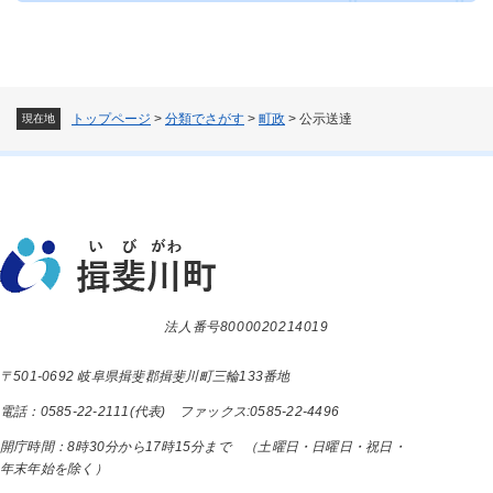
トップページ
>
分類でさがす
>
町政
>
公示送達
現在地
法人番号8000020214019
〒501-0692 岐阜県揖斐郡揖斐川町三輪133番地
電話：0585-22-2111(代表) ファックス:0585-22-4496
開庁時間：8時30分から17時15分まで （土曜日・日曜日・祝日・
年末年始を除く）