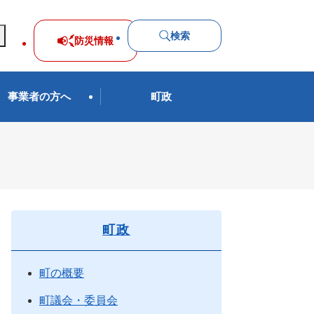
検索
防災
情報
事業者の方へ
町政
町政
町の概要
町議会・委員会