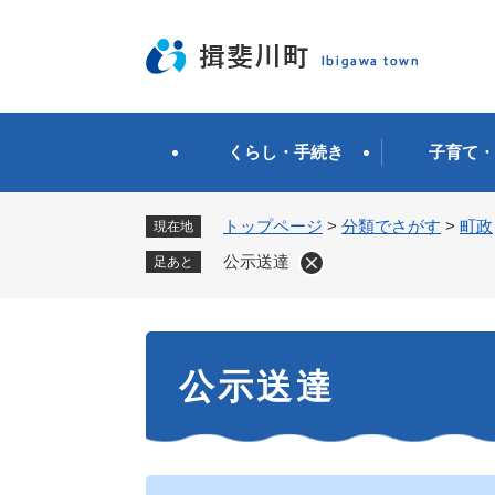
ペ
ー
ジ
の
先
頭
くらし・手続き
子育て・
で
す
。
トップページ
>
分類でさがす
>
町政
現在地
公示送達
足あと
本
公示送達
文