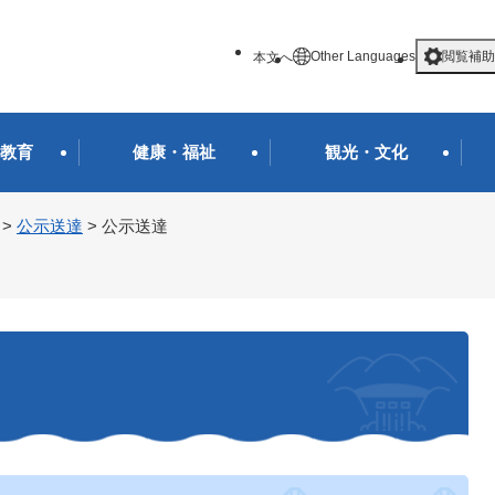
メニューを飛ばして本文へ
Other Languages
閲覧補助
本文へ
教育
健康・福祉
観光・文化
>
公示送達
>
公示送達