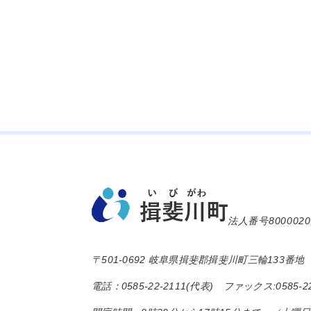
法人番号8000020
〒501-0692 岐阜県揖斐郡揖斐川町三輪133番地
電話：0585-22-2111(代表) ファックス:0585-22