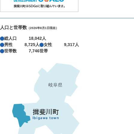
人口と世帯数
（2026年8月1日現在）
総人口
18,042人
男性
8,725人
女性
9,317人
世帯数
7,746世帯