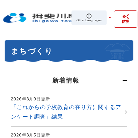
ペ
メニューを飛ばして本文へ
ー
ジ
Other Languages
防災
の
先
頭
で
本
す
まちづくり
文
。
新着情報
2026年3月9日更新
「これからの学校教育の在り方に関するア
ンケート調査」結果
2026年3月5日更新