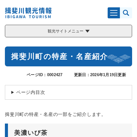
ペ
メニューを飛ばして本文へ
ー
ジ
の
先
観光サイトメニュー
頭
で
す
本
。
揖斐川町の特産・名産紹介
文
ページID：0002427
更新日：2026年1月19日更新
ページ内目次
揖斐川町の特産・名産の一部をご紹介します。
美濃いび茶