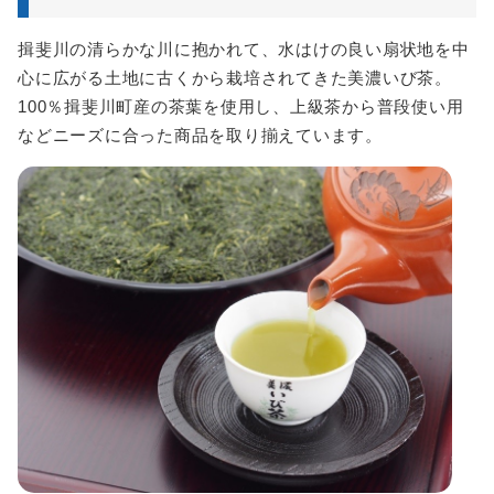
揖斐川の清らかな川に抱かれて、水はけの良い扇状地を中
心に広がる土地に古くから栽培されてきた美濃いび茶。
100％揖斐川町産の茶葉を使用し、上級茶から普段使い用
などニーズに合った商品を取り揃えています。