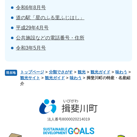
令和6年8月号
道の駅「星のふる里ふじはし」
平成29年4月号
公共施設などの電話番号・住所
令和3年5月号
トップページ
>
分類でさがす
>
観光
>
観光ガイド
>
味わう
>
現在地
観光サイト
>
観光ガイド
>
味わう
>
揖斐川町の特産・名産紹
介
法人番号8000020214019