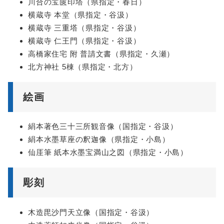
川合の宝篋印塔（県指定・春日）
横蔵寺 本堂（県指定・谷汲）
横蔵寺 三重塔（県指定・谷汲）
横蔵寺 仁王門（県指定・谷汲）
高橋家住宅 附 普請文書（県指定・久瀬）
北方神社 5棟（県指定・北方）
絵画
絹本著色三十三所観音像（国指定・谷汲）
絹本水墨草座の釈迦像（県指定・小島）
仙厓筆 紙本水墨宝満山之図（県指定・小島）
彫刻
木造毘沙門天立像（国指定・谷汲）