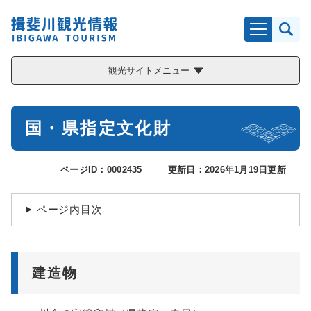
ペ
メニューを飛ばして本文へ
ー
ジ
の
先
観光サイトメニュー
頭
で
す
本
。
国・県指定文化財
文
ページID：0002435
更新日：2026年1月19日更新
ページ内目次
建造物