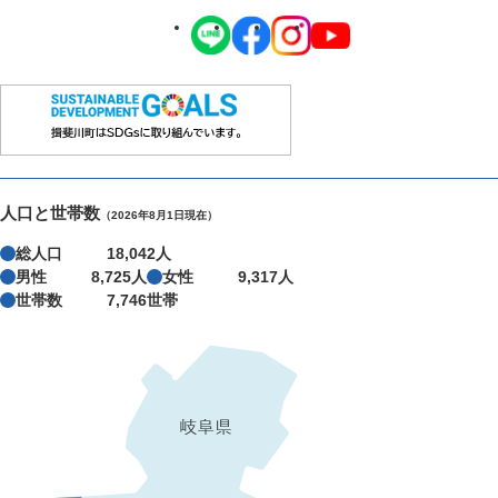
人口と世帯数
（2026年8月1日現在）
総人口
18,042人
男性
8,725人
女性
9,317人
世帯数
7,746世帯