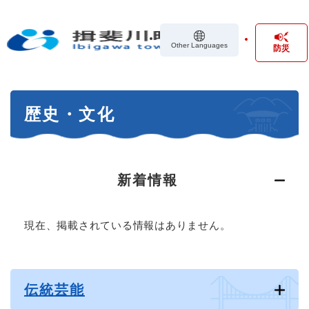
ペ
メニューを飛ばして本文へ
ー
ジ
Other Languages
防災
の
先
頭
で
本
す
歴史・文化
文
。
新着情報
現在、掲載されている情報はありません。
伝統芸能