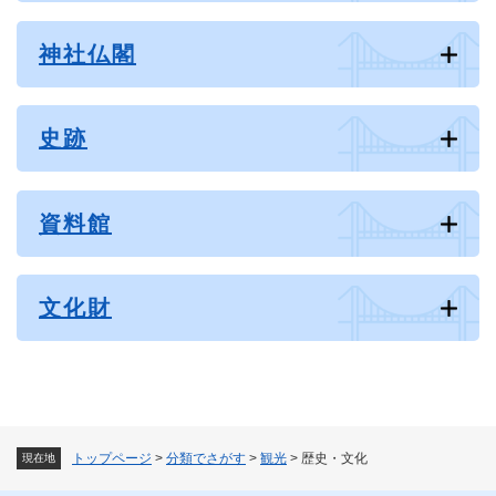
神社仏閣
史跡
資料館
文化財
トップページ
>
分類でさがす
>
観光
>
歴史・文化
現在地