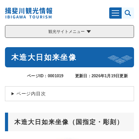
ペ
メニューを飛ばして本文へ
ー
ジ
の
先
観光サイトメニュー
頭
で
す
本
。
木造大日如来坐像
文
ページID：0001019
更新日：2026年1月19日更新
ページ内目次
木造大日如来坐像（国指定・彫刻）