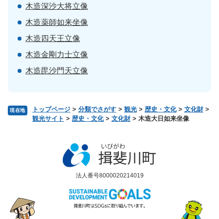
木造深沙大将立像
木造薬師如来坐像
木造四天王立像
木造金剛力士立像
木造毘沙門天立像
トップページ
>
分類でさがす
>
観光
>
歴史・文化
>
文化財
>
現在地
観光サイト
>
歴史・文化
>
文化財
>
木造大日如来坐像
法人番号8000020214019