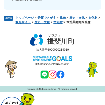
トップページ
>
分類でさがす
>
観光
>
歴史・文化
>
文化財
>
現在地
観光サイト
>
歴史・文化
>
文化財
>
木造薬師如来坐像
法人番号8000020214019
Copyright (C) Ibigawa town. All rights reserved.