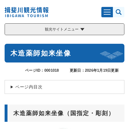
ペ
メニューを飛ばして本文へ
ー
ジ
の
先
観光サイトメニュー
頭
で
す
本
。
木造薬師如来坐像
文
ページID：0001018
更新日：2026年1月19日更新
ページ内目次
木造薬師如来坐像（国指定・彫刻）