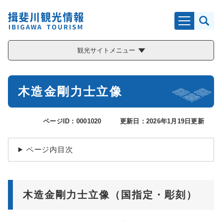
ペ
メニューを飛ばして本文へ
ー
ジ
の
先
観光サイトメニュー
頭
で
す
本
。
木造金剛力士立像
文
ページID：0001020
更新日：2026年1月19日更新
ページ内目次
木造金剛力士立像（国指定・彫刻）