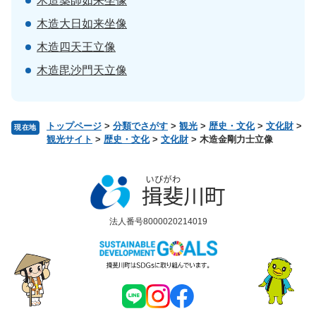
木造薬師如来坐像
木造大日如来坐像
木造四天王立像
木造毘沙門天立像
トップページ
>
分類でさがす
>
観光
>
歴史・文化
>
文化財
>
現在地
観光サイト
>
歴史・文化
>
文化財
>
木造金剛力士立像
法人番号8000020214019