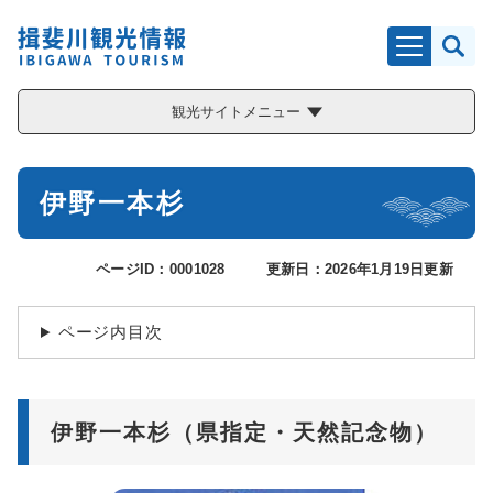
ペ
メニューを飛ばして本文へ
ー
ジ
の
先
観光サイトメニュー
頭
で
す
本
。
伊野一本杉
文
ページID：0001028
更新日：2026年1月19日更新
ページ内目次
伊野一本杉（県指定・天然記念物）