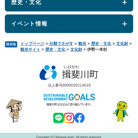
歴史・文化
イベント情報
トップページ
>
分類でさがす
>
観光
>
歴史・文化
>
文化財
>
現在地
観光サイト
>
歴史・文化
>
文化財
>
伊野一本杉
法人番号8000020214019
Copyright (C) Ibigawa town. All rights reserved.