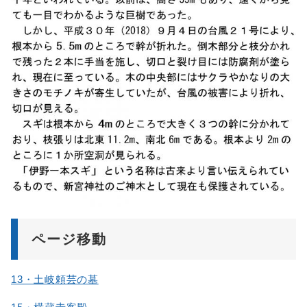
ページ移動
13・土岐頼芸の墓