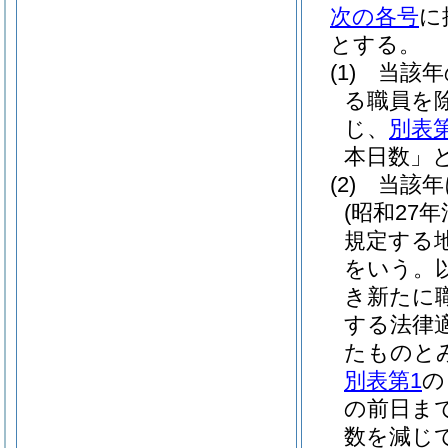
次の各号
に
とする。
(1)
当該年
る職員を除
じ、
別表第
本日数」と
(2)
当該年
(昭和27年
規定する
をいう。
き新たに
する法律
たものと
別表第1
の
の前日ま
数を減じ