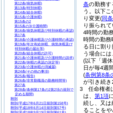
条
の勤務す
第12条
(病気休暇)
第13条
(特別休暇)
う。以下こ
第14条
(組合休暇)
第15条
(介護休暇)
り変更
(
同条
第15条の2
り振られて
第15条の3
(介護時間)
第16条
(病気休暇及び特別休暇の承認)
4時間の勤
第17条
時間の勤務
第18条
(介護休暇及び介護時間の承認)
第19条
(年次有給休暇、病気休暇及び
る日に割り
特別休暇の届出等)
う場合には
第20条
(組合休暇の許可)
第21条
(介護休暇及び介護時間の請求)
(以下「週
第22条
(休暇の承認の決定等)
日が毎4週
第23条
(介護休暇の消滅届)
第24条
(その他の事項)
(
条例第8条
第25条
(報告)
第26条
(非常勤職員の勤務時間等)
が引き続き
第27条
3
任命権者
第28条
(条例第17条の2第2項の規則で
定める期間)
は、
第1項
附則
続し、又は
附則
(平成17年6月21日規則第158号)
附則
(平成18年6月14日規則第57号)
ることをや
附則
(平成18年9月19日規則第61号)