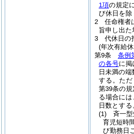
1項
の規定
び休日を除
2
任命権者
旨申し出た
3
代休日の
(年次有給休
第9条
条例
の各号
に掲
日未満の端
する。
ただ
第39条の
る場合には
日数とする
(1)
斉一型
育児短時
び勤務日