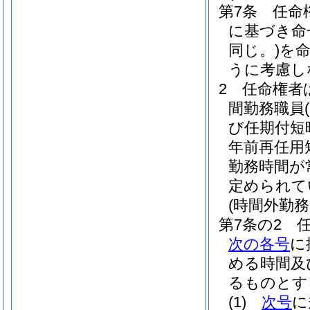
第7条
任命
に基づき命
同じ。)
を
うに考慮し
2
任命権者
間勤務職員
び任期付短
年前再任用
勤務時間が
定められて
(時間外勤
第7条の2
次の各号
に
める時間及
るものとす
(1)
次号
に