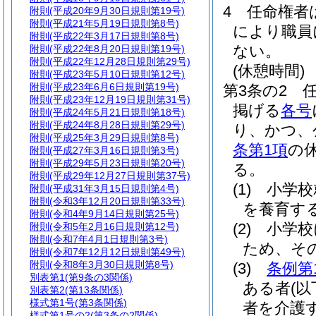
4
任命権者
附則
(平成20年9月30日規則第19号)
附則
(平成21年5月19日規則第8号)
により職員
附則
(平成22年3月17日規則第8号)
ない。
附則
(平成22年8月20日規則第19号)
附則
(平成22年12月28日規則第29号)
(休憩時間)
附則
(平成23年5月10日規則第12号)
附則
(平成23年6月6日規則第19号)
第3条の2
附則
(平成23年12月19日規則第31号)
掲げる
各号
附則
(平成24年5月21日規則第18号)
附則
(平成24年8月28日規則第29号)
り、かつ、
附則
(平成25年3月29日規則第8号)
条第1項
の
附則
(平成27年3月16日規則第3号)
附則
(平成29年5月23日規則第20号)
る。
附則
(平成29年12月27日規則第37号)
(1)
小学校
附則
(平成31年3月15日規則第4号)
附則
(令和3年12月20日規則第33号)
を養育す
附則
(令和4年9月14日規則第25号)
(2)
小学校
附則
(令和5年2月16日規則第12号)
附則
(令和7年4月1日規則第3号)
ため、そ
附則
(令和7年12月12日規則第49号)
附則
(令和8年3月30日規則第8号)
(3)
条例第
別表第1
(第9条の3関係)
ある者
(
別表第2
(第13条関係)
様式第1号
(第3条関係)
者を介護
様式第1号の2
(第3条の2関係)