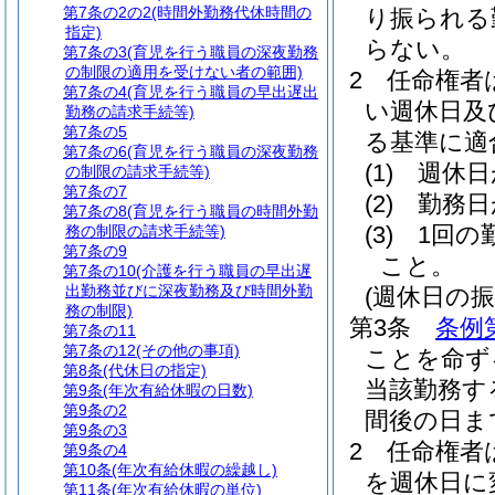
第7条の2の2
(時間外勤務代休時間の
り振られる
指定)
らない。
第7条の3
(育児を行う職員の深夜勤務
の制限の適用を受けない者の範囲)
2
任命権者
第7条の4
(育児を行う職員の早出遅出
い週休日及
勤務の請求手続等)
第7条の5
る基準に適
第7条の6
(育児を行う職員の深夜勤務
(1)
週休日
の制限の請求手続等)
第7条の7
(2)
勤務日
第7条の8
(育児を行う職員の時間外勤
(3)
1回の
務の制限の請求手続等)
第7条の9
こと。
第7条の10
(介護を行う職員の早出遅
出勤務並びに深夜勤務及び時間外勤
(週休日の振
務の制限)
第3条
条例
第7条の11
第7条の12
(その他の事項)
ことを命ず
第8条
(代休日の指定)
当該勤務す
第9条
(年次有給休暇の日数)
第9条の2
間後の日ま
第9条の3
2
任命権者
第9条の4
第10条
(年次有給休暇の繰越し)
を週休日に
第11条
(年次有給休暇の単位)