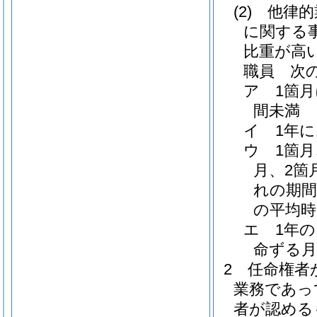
(2)
他律的
に関する
比重が高
職員 次
ア
1箇
間未満
イ
1年
ウ
1箇
月、2箇
れの期間
の平均時
エ
1年
命ずる月
2
任命権者
業務であっ
者が認める