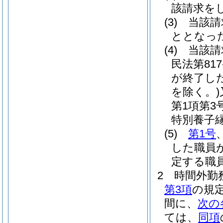
該請求を
(3)
当該請
ととなっ
(4)
当該請
民法第81
が終了し
を除く。)
第1項第
特別養子
(5)
第1号
した職員
定する職
2
時間外勤
第3項
の規
間に、
次の
ては、
同項