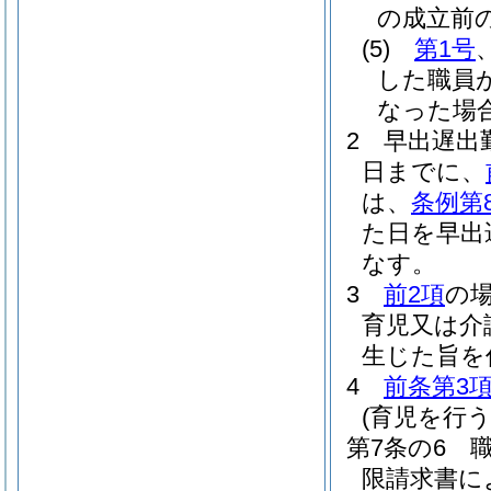
の成立前
(5)
第1号
した職員
なった場
2
早出遅出
日までに、
は、
条例第
た日を早出
なす。
3
前2項
の
育児又は介
生じた旨を
4
前条第3
(育児を行
第7条の6
限請求書に