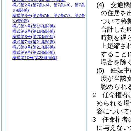
(4)
交通機
様式第2号
(第7条の4、第7条の6、第7条
の8関係)
の住居を
様式第3号
(第7条の5、第7条の7、第7条
ついて終
の9関係)
様式第4号
(第19条関係)
合計した
様式第5号
(第19条関係)
時刻を遅
様式第6号
(第20条関係)
様式第7号
(第21条関係)
上短縮さ
様式第8号
(第21条関係)
様式第9号
(第22条関係)
すること
様式第10号
(第23条関係)
場合を除く
(5)
妊娠中
度が当該
認められ
2
任命権者
められる場
容について
3
任命権者
に与えない