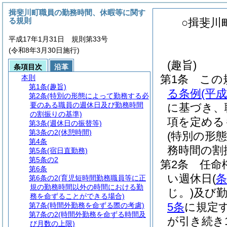
揖斐川町職員の勤務時間、休暇等に関す
る規則
○揖斐川
平成17年1月31日 規則第33号
(令和8年3月30日施行)
(趣旨)
条項目次
沿革
第1条
この
本則
第1条
(趣旨)
る条例
(平
第2条
(特別の形態によって勤務する必
要のある職員の週休日及び勤務時間
に基づき、
の割振りの基準)
項を定める
第3条
(週休日の振替等)
第3条の2
(休憩時間)
(特別の形
第4条
務時間の割
第5条
(宿日直勤務)
第5条の2
第2条
任命
第6条
い週休日
(
条
第6条の2
(育児短時間勤務職員等に正
規の勤務時間以外の時間における勤
じ。)
及び
務を命ずることができる場合)
5条
に規定
第7条
(時間外勤務を命ずる際の考慮)
第7条の2
(時間外勤務を命ずる時間及
が引き続き
び月数の上限)