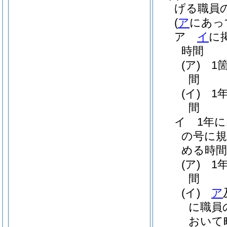
げる職員
(
ア
にあっ
ア
イ
に
時間
(ア)
1
間
(イ)
1
間
イ
1年
の号に規
める時間
(ア)
1
間
(イ)
ア
に職員
おいて