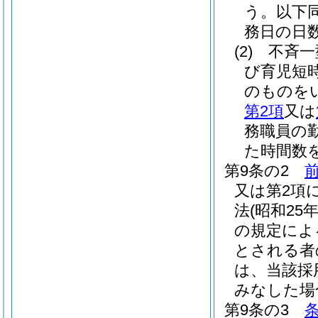
う。以下同
務日の日
(2)
不斉一
び育児短
のものを
第2項
又は
務職員の
た時間数
第9条の2
又は第2項
法
(昭和25
の規定によ
とされる者
は、当該採
みなした場
第9条の3
条