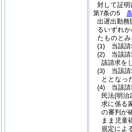
対して証明
第7条の5
出遅出勤務
るいずれか
たものとみ
(1)
当該請
(2)
当該請
該請求を
(3)
当該請
ととなっ
(4)
当該請
民法
(明治
求に係る
の審判が
まま児童
規定によ