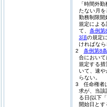
「時間外勤
たない月を
勤務制限開
規定による
て、
条例第
3項
の規定
ければなら
2
条例第8条
合において
規定する措
いて、速や
らない。
3
任命権者
求が、当該
る日
(以下
開始日とす