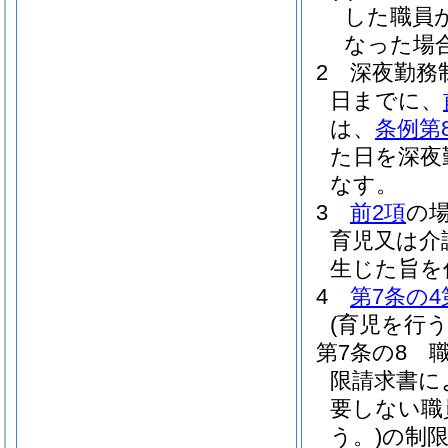
した職員
なった場
2
深夜勤務
日までに、
は、
条例第
た日を深夜
なす。
3
前2項
の
育児又は介
生じた旨を
4
第7条の4
(育児を行
第7条の8
限請求書に
要しない職
う。)
の制