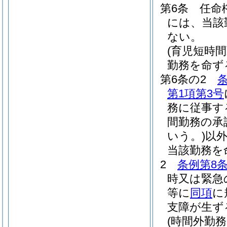
第6条
任命
には、当該
ない。
(育児短時
勤務を命ず
第6条の2
第1項第3号
務に従事す
間勤務の承
いう。)
以
当該勤務を
2
条例第8条
時又は緊急
等に
同項
に
支障が生ず
(時間外勤