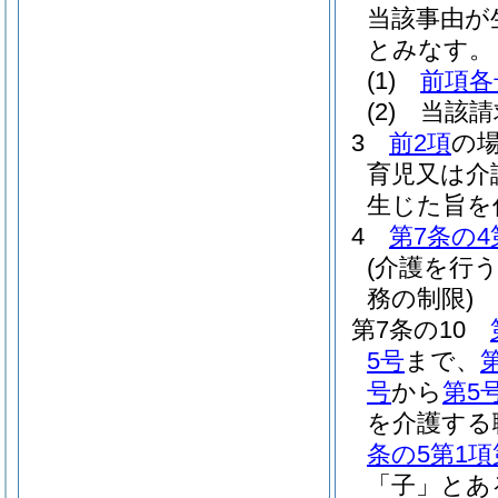
当該事由が
とみなす。
(1)
前項各
(2)
当該請
3
前2項
の
育児又は介
生じた旨を
4
第7条の4
(介護を行
務の制限)
第7条の10
5号
まで、
号
から
第5
を介護する
条の5第1項
「子」とあ