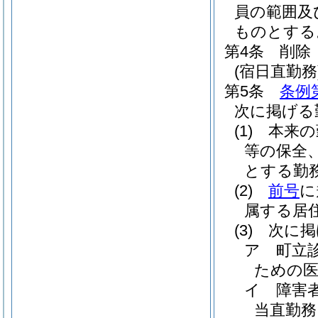
員の範囲及
ものとする
第4条
削除
(宿日直勤務
第5条
条例
次に掲げる
(1)
本来の
等の保全
とする勤
(2)
前号
に
属する居
(3)
次に掲
ア
町立
ための医
イ
障害
当直勤務