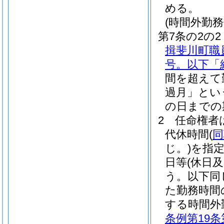
める。
(時間外勤
第7条の2の2
揖斐川町職
号。以下「
間を超えて
過月」とい
の日までの
2
任命権者
代休時間
(
同
じ。)
を指
日等
(休日
う。以下同
た勤務時間
する時間外
条例第19条