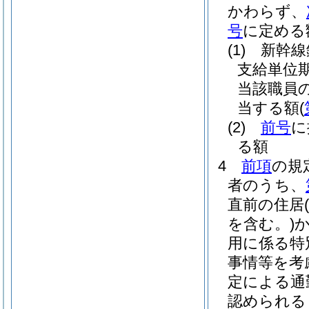
かわらず、
号
に定める
(1)
新幹線
支給単位
当該職員
当する額
(
(2)
前号
に
る額
4
前項
の規
者のうち、
直前の住居
を含む。)
用に係る特
事情等を考
定による通
認められる