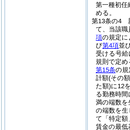
第一種初任
める。
第13条の4
て、当該職
項
の規定に
び
第4項
並
受ける号給
規則で定め
第15条
の規
計額
(その
た額)
に12
る勤務時間
満の端数を
の端数を生
て「特定額
賃金の最低