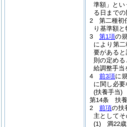
準額」とい
る日までの
2
第二種初
り基準額と
3
第1項
の
により第二
要があると
則の定める
給調整手当
4
前3項
に
に関し必要
(扶養手当)
第14条
扶
2
前項
の扶
主としてそ
(1)
満22