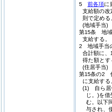
5
前各項
に
支給額の改
則で定める
(地域手当)
第15条
地
支給する。
2
地域手当
合計額に、
得た額とす
(住居手当)
第15条の2
に支給する
(1)
自ら居
じ。)
を借
む。以下同
与され、