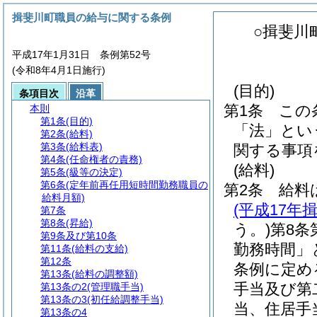
揖斐川町職員の給与に関する条例
○揖斐川
平成17年1月31日 条例第52号
(令和8年4月1日施行)
(目的)
条項目次
沿革
第1条
この
本則
第1条
(目的)
「法」とい
第2条
(給料)
第3条
(給料表)
関する事項
第4条
(任命権者の責務)
(給料)
第5条
(級等の決定)
第6条
(定年前再任用短時間勤務職員の
第2条
給料
給料月額)
(平成17年
第7条
第8条
(昇給)
う。)
第8条
第9条及び第10条
勤務時間」
第11条
(給料の支給)
第12条
条例に定め
第13条
(給料の調整額)
手当及び第
第13条の2
(管理職手当)
第13条の3
(初任給調整手当)
当、住居手
第13条の4