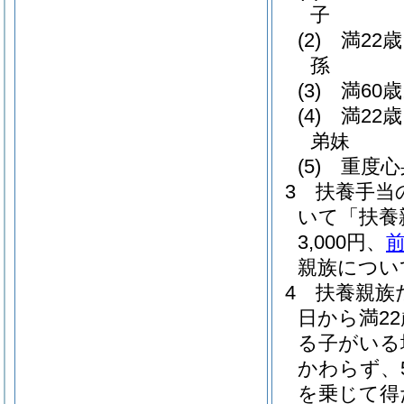
子
(2)
満22
孫
(3)
満60
(4)
満22
弟妹
(5)
重度心
3
扶養手当
いて「扶養
3,000円、
前
親族について
4
扶養親族
日から満2
る子がいる
かわらず、
を乗じて得