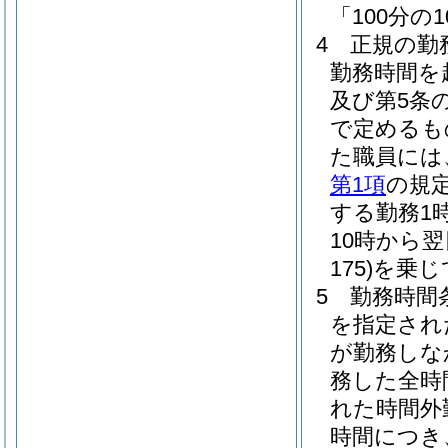
「100分の
4
正規の勤
勤務時間を
及び第5条
で定めるも
た職員には
第1項
の規
する勤務1時
10時から
175)
を乗じ
5
勤務時間
を指定され
が勤務しな
務した全時
れた時間外
時間につき