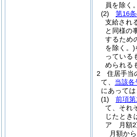
員を除く。
(2)
第16
支給され
と同様の
するため
を除く。)
っている
められる
2
住居手当
て、
当該各
にあっては
(1)
前項第
て、それ
じたとき
ア
月額
月額から