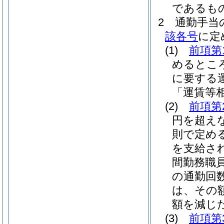
であるも
2
通勤手当
該各号
に定
(1)
前項第
めるとこ
に要する
「運賃等
(2)
前項第
円を超え
則で定め
を支給さ
間勤務職
の通勤回
は、その
額を減じた
(3)
前項第