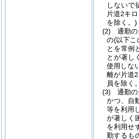
しないで
片道2キ
を除く。)
(2)
通勤の
の
(以下
とを常例
とが著し
使用しな
離が片道
員を除く。
(3)
通勤の
かつ、自
等を利用
が著しく
を利用せ
勤するも