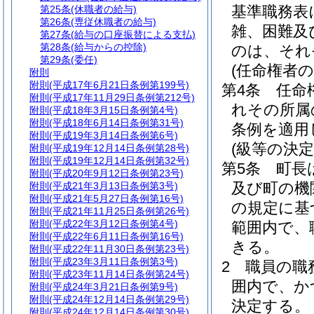
基準職務表
第25条
(休職者の給与)
第26条
(専従休職者の給与)
雑、困難及
第27条
(給与の口座振替による支払)
第28条
(給与からの控除)
のは、それ
第29条
(委任)
(任命権者の
附則
附則
(平成17年6月21日条例第199号)
第4条
任命
附則
(平成17年11月29日条例第212号)
れその所属
附則
(平成18年3月15日条例第4号)
附則
(平成18年6月14日条例第31号)
条例を適用
附則
(平成19年3月14日条例第6号)
(級等の決定
附則
(平成19年12月14日条例第28号)
附則
(平成19年12月14日条例第32号)
第5条
町長
附則
(平成20年9月12日条例第23号)
及び町の機
附則
(平成21年3月13日条例第3号)
附則
(平成21年5月27日条例第16号)
の規定に基
附則
(平成21年11月25日条例第26号)
附則
(平成22年3月12日条例第4号)
範囲内で、
附則
(平成22年6月11日条例第16号)
きる。
附則
(平成22年11月30日条例第23号)
附則
(平成23年3月11日条例第3号)
2
職員の職
附則
(平成23年11月14日条例第24号)
囲内で、か
附則
(平成24年3月21日条例第9号)
附則
(平成24年12月14日条例第29号)
決定する。
附則
(平成24年12月14日条例第30号)