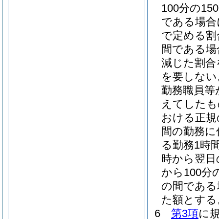
100分の150
である場合に
で定める割
間である場
減じた割合
を要しない
勤務職員等
えてしたも
おける正規
間の勤務に
る勤務1時間
時から翌日の
から100分の
の間である場
た額とする
6
第3項
に