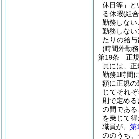
休日等」と
る休暇
(組
勤務しない
勤務しない
たりの給与
(時間外勤務
第19条
正
員には、正
勤務1時間
額に正規の
じてそれぞれ
則で定める
の間である
を乗じて得
職員が、
第
ののうち、