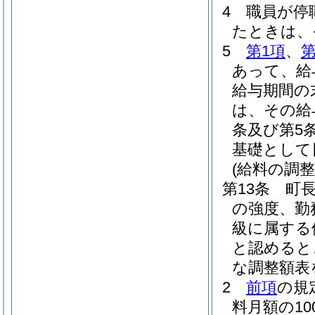
4
職員が停
たときは、
5
第1項
、
第
あって、給
給与期間の
は、その給
条及び第5
基礎として
(給料の調整
第13条
町
の強度、勤
級に属する
と認めると
な調整額表
2
前項
の規
料月額の1