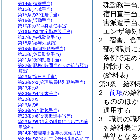
第14条
(扶養手当)
殊勤務手当
第15条
(地域手当)
宿日直手当
第15条の2
(住居手当)
第16条
(通勤手当)
害派遣手当
第16条の2
(単身赴任手当)
エンザ等対
第16条の3
(在宅勤務等手当)
第17条
(特殊勤務手当)
2
宿舎、食
第18条
(給与の減額)
部が職員に
第19条
(時間外勤務手当)
第20条
(休日勤務手当)
条例で定め
第21条
(夜間勤務手当)
控除する。
第22条
(勤務1時間当たりの給与額の
算出)
(給料表)
第23条
(宿日直手当)
第23条の2
(管理職員特別勤務手当)
第3条
給料
第23条の3
2
前項
の給
第23条の4
(期末手当)
第23条の5
もののほか
第23条の6
適用する。
第23条の7
(勤勉手当)
第23条の8
(災害派遣手当等)
3
職員の職
第23条の9
(特定の職員についての適
を給料表に
用除外)
第24条
(管理職手当等の支給方法)
基準となる
第24条の2
(会計年度任用職員の給与)