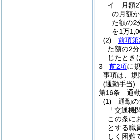
イ
月額
の月額か
た額の2分
を1万1,
(2)
前項第
た額の2
じたとき
3
前2項
に
事項は、規
(通勤手当)
第16条
通
(1)
通勤の
「交通機
この条に
とする職
しく困難