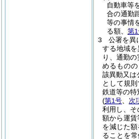
自動車等
合の通勤
等の事情
る額、
第
3
公署を異
する地域を
り、通勤の
めるものの
該異動又は
として規則
鉄道等の特
(
第1号
、
次
利用し、そ
額から運賃
を減じた額
ることを常