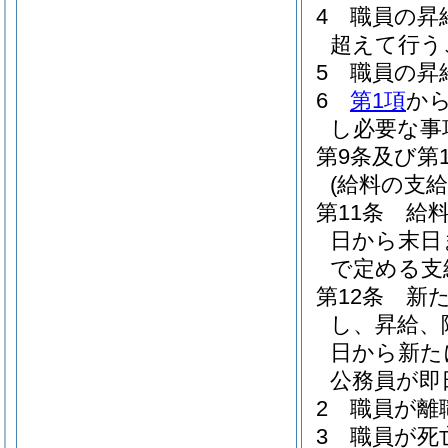
4
職員の昇
超えて行う
5
職員の昇
6
第1項
か
し必要な事
第9条及び第1
(給料の支給
第11条
給
日から末日
で定める支
第12条
新
し、昇給、
日から新た
公務員が即
2
職員が離
3
職員が死