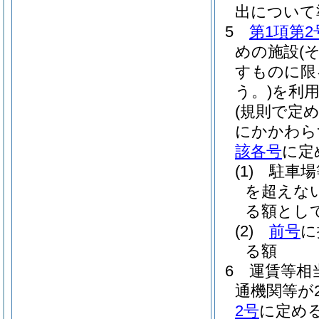
出について
5
第1項第2
めの施設
(
すものに限
う。)
を利
(規則で定
にかかわら
該各号
に定
(1)
駐車場
を超えな
る額とし
(2)
前号
に
る額
6
運賃等相
通機関等が
2号
に定め