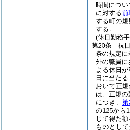
時間につい
に対する
前
する町の規
する。
(休日勤務手
第20条
祝
条の規定に
外の職員に
よる休日が
日に当たる
おいて正規
は、正規の
につき、
第
の125から
じて得た額
ものとして