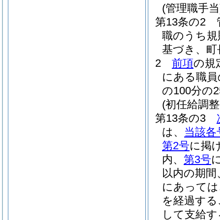
(管理職手当
第13条の2
職のうち規
基づき、町
2
前項
の規
にある職員
の100分
(初任給調整
第13条の3
は、
当該各
第2号
に掲
内、
第3号
以内の期間
にあっては
を経過する
して支給す