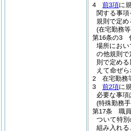
4
前3項
に
関する事項
規則で定め
(在宅勤務等
第16条の3
場所におい
の他規則で
則で定める
えて命ぜら
2
在宅勤務
3
前2項
に
必要な事項
(特殊勤務手
第17条
職
ついて特別
組み入れる