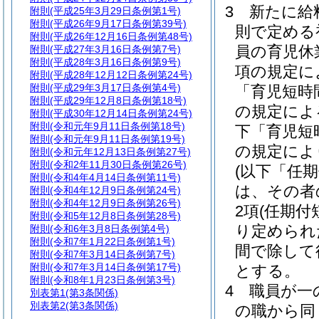
3
新たに給
附則
(平成25年3月29日条例第1号)
附則
(平成26年9月17日条例第39号)
則で定める
附則
(平成26年12月16日条例第48号)
員の育児休
附則
(平成27年3月16日条例第7号)
附則
(平成28年3月16日条例第9号)
項の規定に
附則
(平成28年12月12日条例第24号)
附則
(平成29年3月17日条例第4号)
「育児短時
附則
(平成29年12月8日条例第18号)
の規定によ
附則
(平成30年12月14日条例第24号)
附則
(令和元年9月11日条例第18号)
下「育児短
附則
(令和元年9月11日条例第19号)
の規定によ
附則
(令和元年12月13日条例第27号)
附則
(令和2年11月30日条例第26号)
(以下「任
附則
(令和4年4月14日条例第11号)
は、その者
附則
(令和4年12月9日条例第24号)
附則
(令和4年12月9日条例第26号)
2項
(任期付
附則
(令和5年12月8日条例第28号)
り定められ
附則
(令和6年3月8日条例第4号)
附則
(令和7年1月22日条例第1号)
間で除して
附則
(令和7年3月14日条例第7号)
附則
(令和7年3月14日条例第17号)
とする。
附則
(令和8年1月23日条例第3号)
4
職員が一
別表第1
(第3条関係)
別表第2
(第3条関係)
の職から同