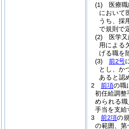
(1)
医療職
において
うち、採
で規則で定
(2)
医学又
用による
げる職を除
(3)
前2号
とし、か
あると認め
2
前項
の職
初任給調整
められる職
手当を支給
3
前2項
の
の範囲、第