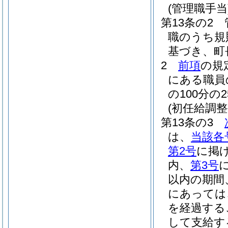
(管理職手当
第13条の2
職のうち規
基づき、町
2
前項
の規
にある職員
の100分
(初任給調整
第13条の3
は、
当該各
第2号
に掲
内、
第3号
以内の期間
にあっては
を経過する
して支給す