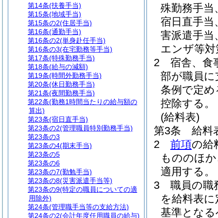
第14条
(扶養手当)
殊勤務手当
第15条
(地域手当)
宿日直手当
第15条の2
(住居手当)
第16条
(通勤手当)
害派遣手当
第16条の2
(単身赴任手当)
エンザ等対
第16条の3
(在宅勤務等手当)
第17条
(特殊勤務手当)
2
宿舎、食
第18条
(給与の減額)
部が職員に
第19条
(時間外勤務手当)
第20条
(休日勤務手当)
条例で定め
第21条
(夜間勤務手当)
控除する。
第22条
(勤務1時間当たりの給与額の
算出)
(給料表)
第23条
(宿日直手当)
第23条の2
(管理職員特別勤務手当)
第3条
給料
第23条の3
2
前項
の給
第23条の4
(期末手当)
第23条の5
もののほか
第23条の6
適用する。
第23条の7
(勤勉手当)
第23条の8
(災害派遣手当等)
3
職員の職
第23条の9
(特定の職員についての適
を給料表に
用除外)
第24条
(管理職手当等の支給方法)
基準となる
第24条の2
(会計年度任用職員の給与)