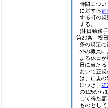
時間につい
に対する
前
する町の規
する。
(休日勤務手
第20条
祝
条の規定に
外の職員に
よる休日が
日に当たる
おいて正規
は、正規の
につき、
第
の125から
じて得た額
ものとして