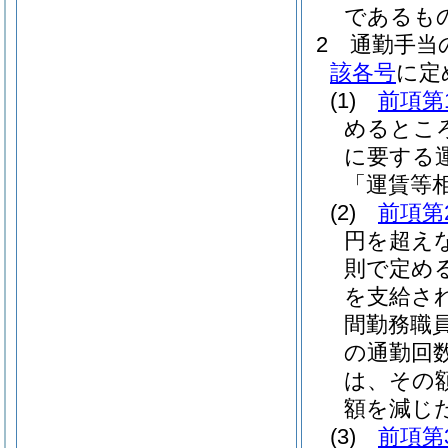
であるも
2
通勤手当
該各号
に定
(1)
前項第
めるとこ
に要する
「運賃等
(2)
前項第
円を超え
則で定め
を支給さ
間勤務職
の通勤回
は、その
額を減じた
(3)
前項第