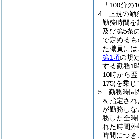
「100分の
4
正規の勤
勤務時間を
及び第5条
で定めるも
た職員には
第1項
の規
する勤務1時
10時から
175)
を乗じ
5
勤務時間
を指定され
が勤務しな
務した全時
れた時間外
時間につき