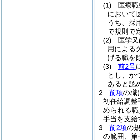
(1)
医療職
において
うち、採
で規則で定
(2)
医学又
用による
げる職を除
(3)
前2号
とし、か
あると認め
2
前項
の職
初任給調整
められる職
手当を支給
3
前2項
の
の範囲、第