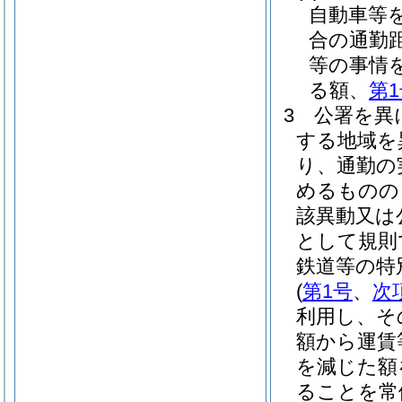
自動車等
合の通勤
等の事情
る額、
第
3
公署を異
する地域を
り、通勤の
めるものの
該異動又は
として規則
鉄道等の特
(
第1号
、
次
利用し、そ
額から運賃
を減じた額
ることを常