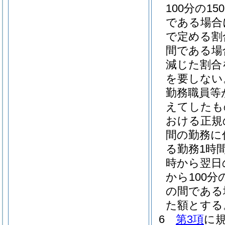
100分の150
である場合に
で定める割
間である場
減じた割合
を要しない
勤務職員等
えてしたも
おける正規
間の勤務に
る勤務1時間
時から翌日の
から100分の
の間である場
た額とする
6
第3項
に