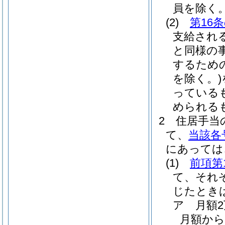
員を除く。
(2)
第16
支給され
と同様の
するため
を除く。)
っている
められる
2
住居手当
て、
当該各
にあっては
(1)
前項第
て、それ
じたとき
ア
月額
月額から