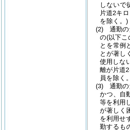
しないで
片道2キ
を除く。)
(2)
通勤の
の
(以下
とを常例
とが著し
使用しな
離が片道
員を除く。
(3)
通勤の
かつ、自
等を利用
が著しく
を利用せ
勤するも