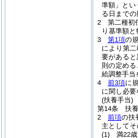
準額」とい
る日までの
2
第二種初
り基準額と
3
第1項
の
により第二
要があると
則の定める
給調整手当
4
前3項
に
に関し必要
(扶養手当)
第14条
扶
2
前項
の扶
主としてそ
(1)
満22