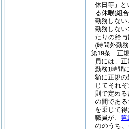
休日等」と
る休暇
(組
勤務しない
勤務しない
たりの給与
(時間外勤務
第19条
正
員には、正
勤務1時間
額に正規の
じてそれぞれ
則で定める
の間である
を乗じて得
職員が、
第
ののうち、