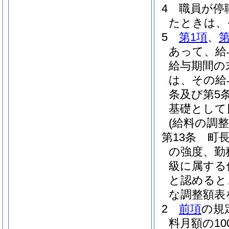
4
職員が停
たときは、
5
第1項
、
第
あって、給
給与期間の
は、その給
条及び第5
基礎として
(給料の調整
第13条
町
の強度、勤
級に属する
と認めると
な調整額表
2
前項
の規
料月額の1