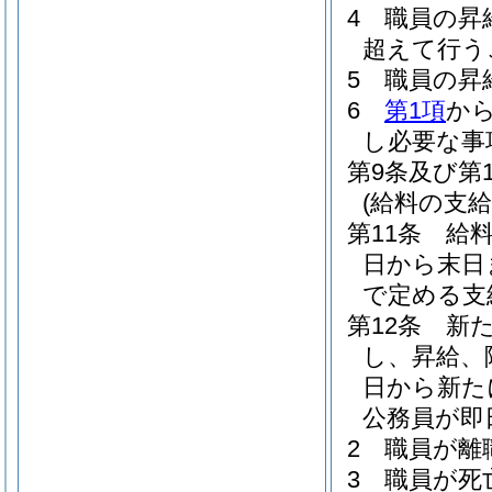
4
職員の昇
超えて行う
5
職員の昇
6
第1項
か
し必要な事
第9条及び第1
(給料の支給
第11条
給
日から末日
で定める支
第12条
新
し、昇給、
日から新た
公務員が即
2
職員が離
3
職員が死