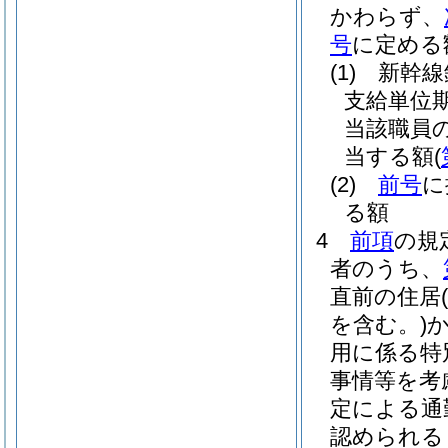
かわらず、
号
に定める
(1)
新幹線
支給単位
当該職員
当する額
(
(2)
前号
に
る額
4
前項
の規
者のうち、
直前の住居
を含む。)
用に係る特
事情等を考
定による通
認められる