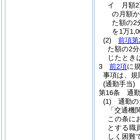
イ
月額
の月額か
た額の2分
を1万1,
(2)
前項第
た額の2
じたとき
3
前2項
に
事項は、規
(通勤手当)
第16条
通
(1)
通勤の
「交通機
この条に
とする職
しく困難