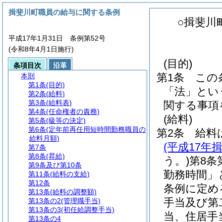
揖斐川町職員の給与に関する条例
○揖斐川
平成17年1月31日 条例第52号
(令和8年4月1日施行)
(目的)
条項目次
沿革
第1条
この
本則
第1条
(目的)
「法」とい
第2条
(給料)
第3条
(給料表)
関する事項
第4条
(任命権者の責務)
(給料)
第5条
(級等の決定)
第6条
(定年前再任用短時間勤務職員の
第2条
給料
給料月額)
(平成17年
第7条
第8条
(昇給)
う。)
第8条
第9条及び第10条
勤務時間」
第11条
(給料の支給)
第12条
条例に定め
第13条
(給料の調整額)
手当及び第
第13条の2
(管理職手当)
第13条の3
(初任給調整手当)
当、住居手
第13条の4