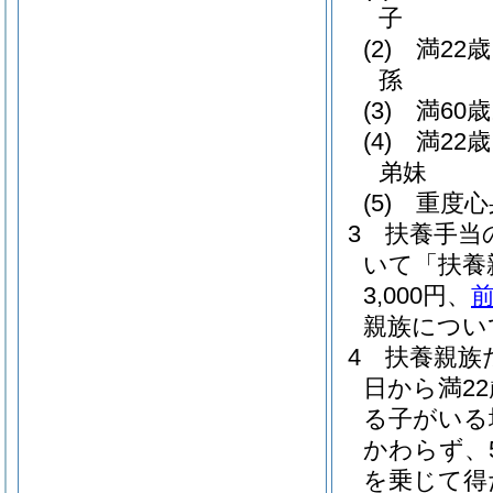
子
(2)
満22
孫
(3)
満60
(4)
満22
弟妹
(5)
重度心
3
扶養手当
いて「扶養
3,000円、
前
親族について
4
扶養親族
日から満2
る子がいる
かわらず、
を乗じて得