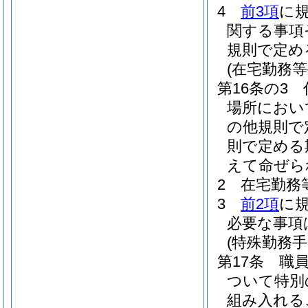
4
前3項
に
関する事項
規則で定め
(在宅勤務等
第16条の3
場所におい
の他規則で
則で定める
えて命ぜら
2
在宅勤務
3
前2項
に
必要な事項
(特殊勤務手
第17条
職
ついて特別
組み入れる