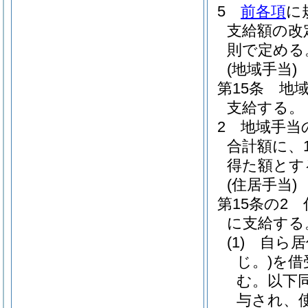
5
前各項
に
支給額の改
則で定める
(地域手当)
第15条
地
支給する。
2
地域手当
合計額に、
得た額とす
(住居手当)
第15条の2
に支給する
(1)
自ら居
じ。)
を借
む。以下同
与され、