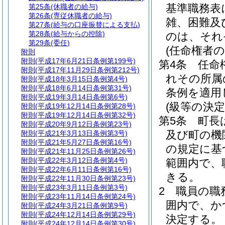
基準職務表
第25条
(休職者の給与)
第26条
(専従休職者の給与)
雑、困難及
第27条
(給与の口座振替による支払)
第28条
(給与からの控除)
のは、それ
第29条
(委任)
(任命権者の
附則
附則
(平成17年6月21日条例第199号)
第4条
任命
附則
(平成17年11月29日条例第212号)
れその所属
附則
(平成18年3月15日条例第4号)
附則
(平成18年6月14日条例第31号)
条例を適用
附則
(平成19年3月14日条例第6号)
(級等の決定
附則
(平成19年12月14日条例第28号)
附則
(平成19年12月14日条例第32号)
第5条
町長
附則
(平成20年9月12日条例第23号)
及び町の機
附則
(平成21年3月13日条例第3号)
附則
(平成21年5月27日条例第16号)
の規定に基
附則
(平成21年11月25日条例第26号)
附則
(平成22年3月12日条例第4号)
範囲内で、
附則
(平成22年6月11日条例第16号)
きる。
附則
(平成22年11月30日条例第23号)
附則
(平成23年3月11日条例第3号)
2
職員の職
附則
(平成23年11月14日条例第24号)
囲内で、か
附則
(平成24年3月21日条例第9号)
附則
(平成24年12月14日条例第29号)
決定する。
附則
(平成24年12月14日条例第30号)