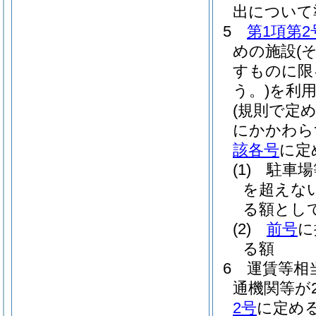
出について
5
第1項第2
めの施設
(
すものに限
う。)
を利
(規則で定
にかかわら
該各号
に定
(1)
駐車場
を超えな
る額とし
(2)
前号
に
る額
6
運賃等相
通機関等が
2号
に定め