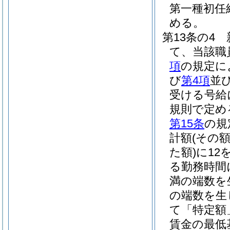
第一種初任
める。
第13条の4
て、当該職
項
の規定に
び
第4項
並
受ける号給
規則で定め
第15条
の規
計額
(その
た額)
に12
る勤務時間
満の端数を
の端数を生
て「特定額
賃金の最低