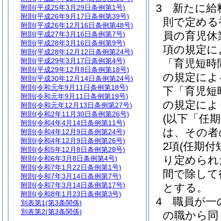
3
新たに給
附則
(平成25年3月29日条例第1号)
附則
(平成26年9月17日条例第39号)
則で定める
附則
(平成26年12月16日条例第48号)
員の育児休
附則
(平成27年3月16日条例第7号)
附則
(平成28年3月16日条例第9号)
項の規定に
附則
(平成28年12月12日条例第24号)
附則
(平成29年3月17日条例第4号)
「育児短時
附則
(平成29年12月8日条例第18号)
の規定によ
附則
(平成30年12月14日条例第24号)
附則
(令和元年9月11日条例第18号)
下「育児短
附則
(令和元年9月11日条例第19号)
の規定によ
附則
(令和元年12月13日条例第27号)
附則
(令和2年11月30日条例第26号)
(以下「任
附則
(令和4年4月14日条例第11号)
は、その者
附則
(令和4年12月9日条例第24号)
附則
(令和4年12月9日条例第26号)
2項
(任期付
附則
(令和5年12月8日条例第28号)
り定められ
附則
(令和6年3月8日条例第4号)
附則
(令和7年1月22日条例第1号)
間で除して
附則
(令和7年3月14日条例第7号)
附則
(令和7年3月14日条例第17号)
とする。
附則
(令和8年1月23日条例第3号)
4
職員が一
別表第1
(第3条関係)
別表第2
(第3条関係)
の職から同