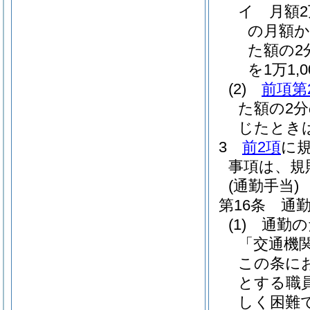
イ
月額
の月額か
た額の2分
を1万1,
(2)
前項第
た額の2
じたとき
3
前2項
に
事項は、規
(通勤手当)
第16条
通
(1)
通勤の
「交通機
この条に
とする職
しく困難