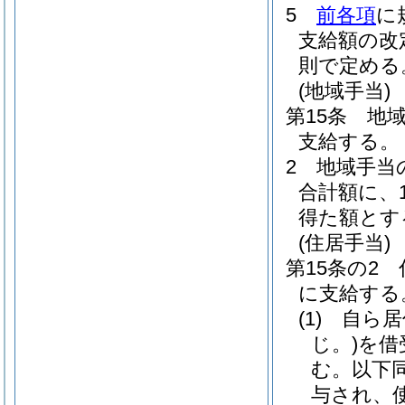
5
前各項
に
支給額の改
則で定める
(地域手当)
第15条
地
支給する。
2
地域手当
合計額に、
得た額とす
(住居手当)
第15条の2
に支給する
(1)
自ら居
じ。)
を借
む。以下同
与され、