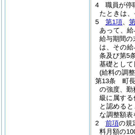
4
職員が停
たときは、
5
第1項
、
第
あって、給
給与期間の
は、その給
条及び第5
基礎として
(給料の調整
第13条
町
の強度、勤
級に属する
と認めると
な調整額表
2
前項
の規
料月額の1