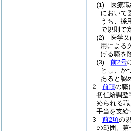
(1)
医療職
において
うち、採
で規則で定
(2)
医学又
用による
げる職を除
(3)
前2号
とし、か
あると認め
2
前項
の職
初任給調整
められる職
手当を支給
3
前2項
の
の範囲、第