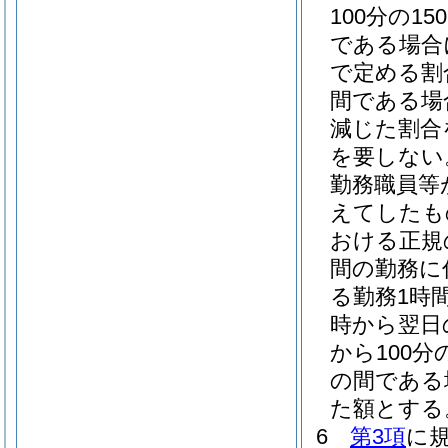
100分の150
である場合に
で定める割
間である場
減じた割合
を要しない
勤務職員等
えてしたも
おける正規
間の勤務に
る勤務1時間
時から翌日の
から100分の
の間である場
た額とする
6
第3項
に