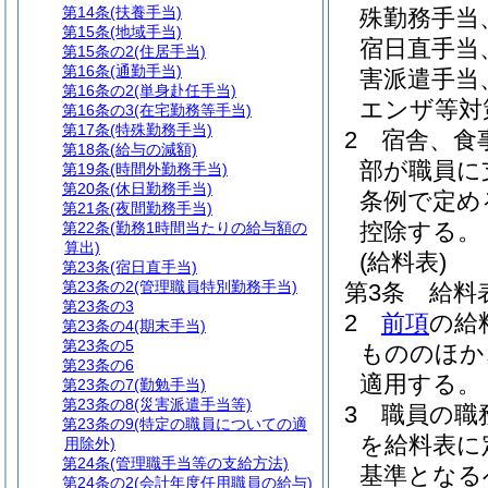
第14条
(扶養手当)
殊勤務手当
第15条
(地域手当)
宿日直手当
第15条の2
(住居手当)
第16条
(通勤手当)
害派遣手当
第16条の2
(単身赴任手当)
エンザ等対
第16条の3
(在宅勤務等手当)
第17条
(特殊勤務手当)
2
宿舎、食
第18条
(給与の減額)
部が職員に
第19条
(時間外勤務手当)
第20条
(休日勤務手当)
条例で定め
第21条
(夜間勤務手当)
控除する。
第22条
(勤務1時間当たりの給与額の
算出)
(給料表)
第23条
(宿日直手当)
第23条の2
(管理職員特別勤務手当)
第3条
給料
第23条の3
2
前項
の給
第23条の4
(期末手当)
第23条の5
もののほか
第23条の6
適用する。
第23条の7
(勤勉手当)
第23条の8
(災害派遣手当等)
3
職員の職
第23条の9
(特定の職員についての適
を給料表に
用除外)
第24条
(管理職手当等の支給方法)
基準となる
第24条の2
(会計年度任用職員の給与)