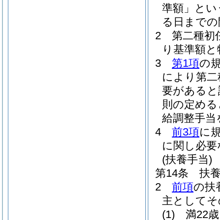
準額」とい
る日までの
2
第二種初
り基準額と
3
第1項
の
により第二
要があると
則の定める
給調整手当
4
前3項
に
に関し必要
(扶養手当)
第14条
扶
2
前項
の扶
主としてそ
(1)
満22