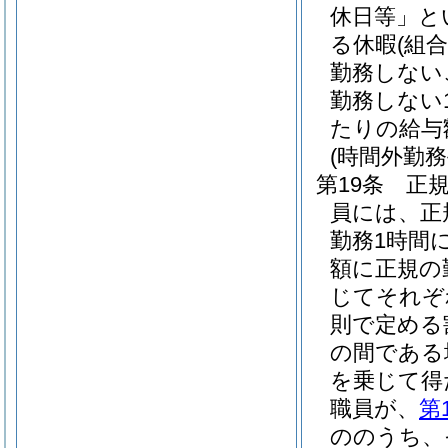
休日等」と
る休暇
(組
勤務しない
勤務しない
たりの給与
(時間外勤務
第19条
正
員には、正
勤務1時間
額に正規の
じてそれぞれ
則で定める
の間である
を乗じて得
職員が、
第
ののうち、