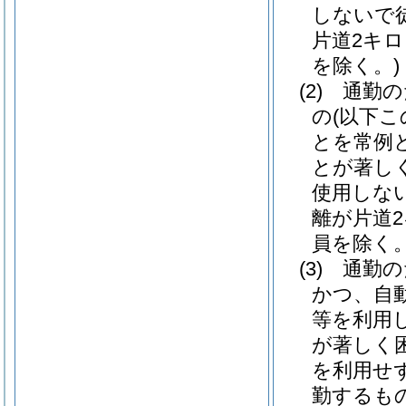
しないで
片道2キ
を除く。)
(2)
通勤の
の
(以下
とを常例
とが著し
使用しな
離が片道
員を除く。
(3)
通勤の
かつ、自
等を利用
が著しく
を利用せ
勤するも