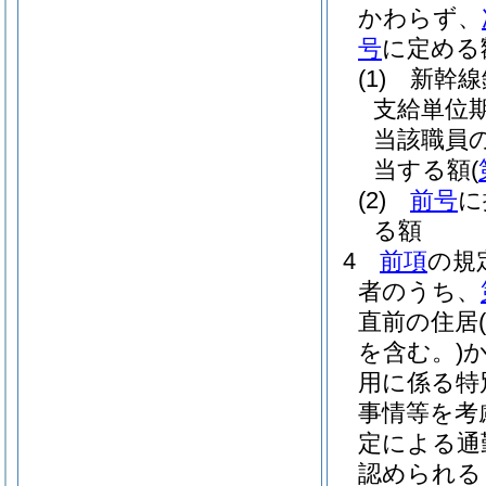
かわらず、
号
に定める
(1)
新幹線
支給単位
当該職員
当する額
(
(2)
前号
に
る額
4
前項
の規
者のうち、
直前の住居
を含む。)
用に係る特
事情等を考
定による通
認められる