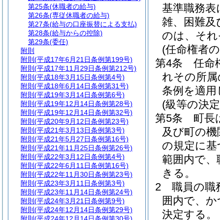
基準職務表
第25条
(休職者の給与)
第26条
(専従休職者の給与)
雑、困難及
第27条
(給与の口座振替による支払)
第28条
(給与からの控除)
のは、それ
第29条
(委任)
(任命権者の
附則
附則
(平成17年6月21日条例第199号)
第4条
任命
附則
(平成17年11月29日条例第212号)
れその所属
附則
(平成18年3月15日条例第4号)
附則
(平成18年6月14日条例第31号)
条例を適用
附則
(平成19年3月14日条例第6号)
(級等の決定
附則
(平成19年12月14日条例第28号)
附則
(平成19年12月14日条例第32号)
第5条
町長
附則
(平成20年9月12日条例第23号)
及び町の機
附則
(平成21年3月13日条例第3号)
附則
(平成21年5月27日条例第16号)
の規定に基
附則
(平成21年11月25日条例第26号)
附則
(平成22年3月12日条例第4号)
範囲内で、
附則
(平成22年6月11日条例第16号)
きる。
附則
(平成22年11月30日条例第23号)
附則
(平成23年3月11日条例第3号)
2
職員の職
附則
(平成23年11月14日条例第24号)
囲内で、か
附則
(平成24年3月21日条例第9号)
附則
(平成24年12月14日条例第29号)
決定する。
附則
(平成24年12月14日条例第30号)