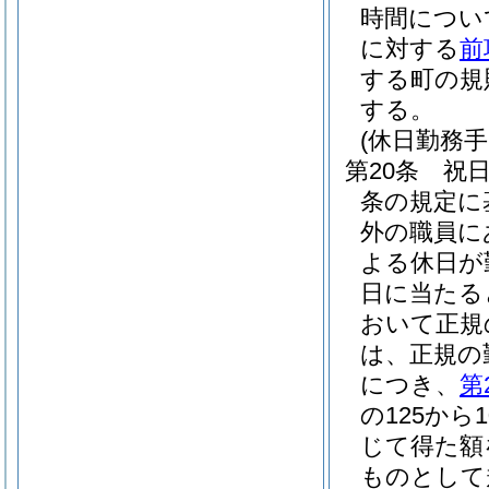
時間につい
に対する
前
する町の規
する。
(休日勤務手
第20条
祝
条の規定に
外の職員に
よる休日が
日に当たる
おいて正規
は、正規の
につき、
第
の125から
じて得た額
ものとして