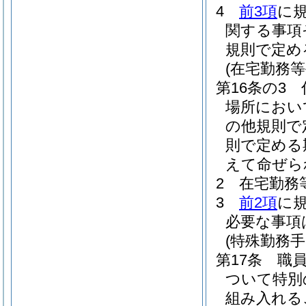
4
前3項
に
関する事項
規則で定め
(在宅勤務等
第16条の3
場所におい
の他規則で
則で定める
えて命ぜら
2
在宅勤務
3
前2項
に
必要な事項
(特殊勤務手
第17条
職
ついて特別
組み入れる