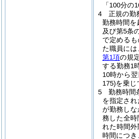
「100分の
4
正規の勤
勤務時間を
及び第5条
で定めるも
た職員には
第1項
の規
する勤務1時
10時から
175)
を乗じ
5
勤務時間
を指定され
が勤務しな
務した全時
れた時間外
時間につき