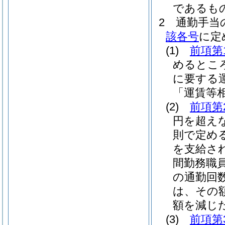
であるも
2
通勤手当
該各号
に定
(1)
前項第
めるとこ
に要する
「運賃等
(2)
前項第
円を超え
則で定め
を支給さ
間勤務職
の通勤回
は、その
額を減じた
(3)
前項第