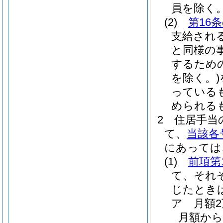
員を除く。
(2)
第16
支給され
と同様の
するため
を除く。)
っている
められる
2
住居手当
て、
当該各
にあっては
(1)
前項第
て、それ
じたとき
ア
月額
月額から