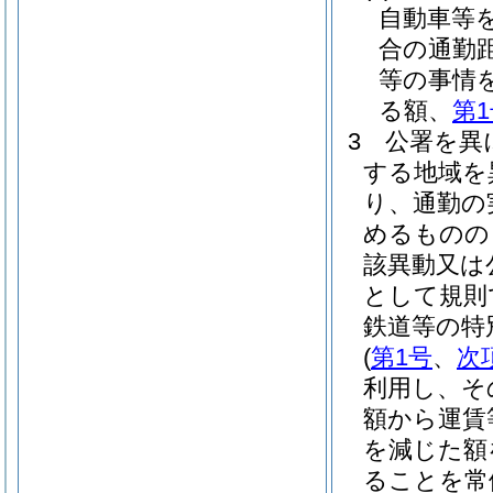
自動車等
合の通勤
等の事情
る額、
第
3
公署を異
する地域を
り、通勤の
めるものの
該異動又は
として規則
鉄道等の特
(
第1号
、
次
利用し、そ
額から運賃
を減じた額
ることを常