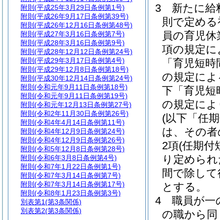
3
新たに給
附則
(平成25年3月29日条例第1号)
附則
(平成26年9月17日条例第39号)
則で定める
附則
(平成26年12月16日条例第48号)
員の育児休
附則
(平成27年3月16日条例第7号)
附則
(平成28年3月16日条例第9号)
項の規定に
附則
(平成28年12月12日条例第24号)
附則
(平成29年3月17日条例第4号)
「育児短時
附則
(平成29年12月8日条例第18号)
の規定によ
附則
(平成30年12月14日条例第24号)
附則
(令和元年9月11日条例第18号)
下「育児短
附則
(令和元年9月11日条例第19号)
の規定によ
附則
(令和元年12月13日条例第27号)
附則
(令和2年11月30日条例第26号)
(以下「任
附則
(令和4年4月14日条例第11号)
は、その者
附則
(令和4年12月9日条例第24号)
附則
(令和4年12月9日条例第26号)
2項
(任期付
附則
(令和5年12月8日条例第28号)
り定められ
附則
(令和6年3月8日条例第4号)
附則
(令和7年1月22日条例第1号)
間で除して
附則
(令和7年3月14日条例第7号)
附則
(令和7年3月14日条例第17号)
とする。
附則
(令和8年1月23日条例第3号)
4
職員が一
別表第1
(第3条関係)
別表第2
(第3条関係)
の職から同