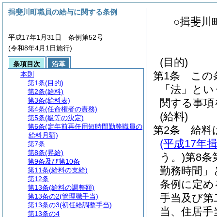
揖斐川町職員の給与に関する条例
○揖斐川
平成17年1月31日 条例第52号
(令和8年4月1日施行)
(目的)
条項目次
沿革
第1条
この
本則
第1条
(目的)
「法」とい
第2条
(給料)
第3条
(給料表)
関する事項
第4条
(任命権者の責務)
(給料)
第5条
(級等の決定)
第6条
(定年前再任用短時間勤務職員の
第2条
給料
給料月額)
(平成17年
第7条
第8条
(昇給)
う。)
第8条
第9条及び第10条
勤務時間」
第11条
(給料の支給)
第12条
条例に定め
第13条
(給料の調整額)
手当及び第
第13条の2
(管理職手当)
第13条の3
(初任給調整手当)
当、住居手
第13条の4