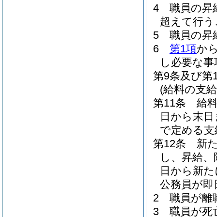
4
職員の昇
超えて行う
5
職員の昇
6
第1項
か
し必要な事
第9条及び第1
(給料の支給
第11条
給
日から末日
で定める支
第12条
新
し、昇給、
日から新た
公務員が即
2
職員が離
3
職員が死