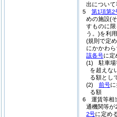
出について
5
第1項第2
めの施設
(
すものに限
う。)
を利
(規則で定
にかかわら
該各号
に定
(1)
駐車場
を超えな
る額とし
(2)
前号
に
る額
6
運賃等相
通機関等が
2号
に定め