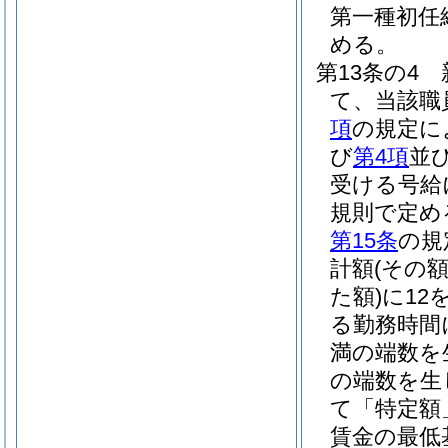
第一種初任
める。
第13条の4
て、当該職
項
の規定に
び
第4項
並
受ける号給
規則で定め
第15条
の規
計額
(その
た額)
に12
る勤務時間
満の端数を
の端数を生
て「特定額
賃金の最低