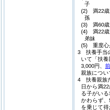
子
(2)
満22
孫
(3)
満60
(4)
満22
弟妹
(5)
重度心
3
扶養手当
いて「扶養
3,000円、
前
親族について
4
扶養親族
日から満2
る子がいる
かわらず、
を乗じて得